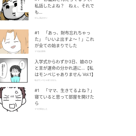
私話したよね？ ねぇ、それで
も…
ぜんぶ私のせい
#1 「あっ、財布忘れちゃっ
た」「いいよ出すよ〜！」これ
が全ての始まりでした
ママ友の財布
入学式からわずか3日、娘のひ
と言が運命の分かれ道に…【私
はモンペじゃありません Vol.1】
私はモンペじゃありません
#1 「ママ、生きてるよね？」
寝ていると思って部屋を開けた
ら
ママが家出した