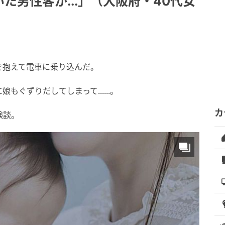
た男性客が...」（大阪府・40代女
を抱えて電車に乗り込んだ。
ぐずりだしてしまって......。
カ
験談。