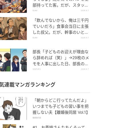
部持ってた客。だが、スタッフ
の一言で状況が一変
GLAM
2026.8.7
「飲んでないから、俺は三千円
でいいだろ」食事会当日に主張
した叔父。だが、幹事のいとこ
が告げた一言とは
GLAM
2026.8.7
部長「子どものお迎えが理由な
ら辞めれば（笑）」→29枚のメ
モを人事に出した日、部長の顔
が青ざめたワケ
SHUFUFU
2026.8.7
気連載マンガランキング
「朝からどこ行ってたんだよ」
いつまでも子どもの習い事を把
握しない夫【離婚後同居 Vol.1】
離婚後同居
#1 お義姉さんたちくるって、