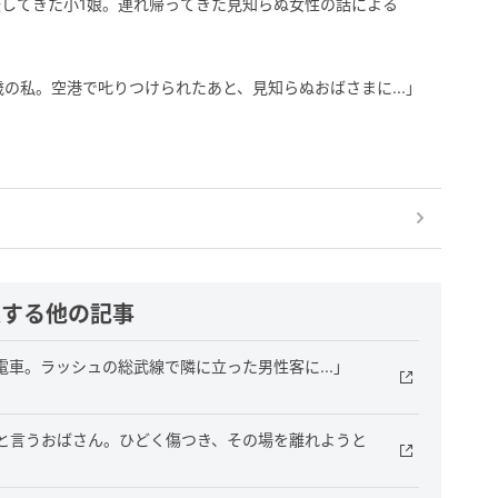
してきた小1娘。連れ帰ってきた見知らぬ女性の話による
の私。空港で𠮟りつけられたあと、見知らぬおばさまに...」
連する他の記事
車。ラッシュの総武線で隣に立った男性客に...」
と言うおばさん。ひどく傷つき、その場を離れようと