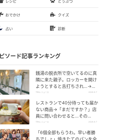
レシピ
どうぶつ
おでかけ
クイズ
占い
診断
ピソード記事ランキング
銭湯の脱衣所で空いてるのに真
隣に来た親子。ロッカーを開け
ようとすると舌打ちされ…→直
後、娘の放った“純粋な一言”に
TRILL ニュース
2026.8.7
「心の中で拍手」
レストランで40分待っても届か
ない商品→「まだですか？」店
員に問い合わせると…その
後、“理不尽な対応”に「二度と
TRILL ニュース
2026.8.7
行っていません」
「6個全部もらうわ。早い者勝
ちでしょ」焼きたてのパンを全