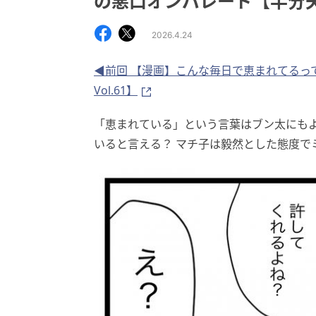
の悪口オンパレード【半分夫 V
2026.4.24
◀前回 【漫画】こんな毎日で恵まれてるっ
Vol.61】
「恵まれている」という言葉はブン太にも
いると言える？ マチ子は毅然とした態度で