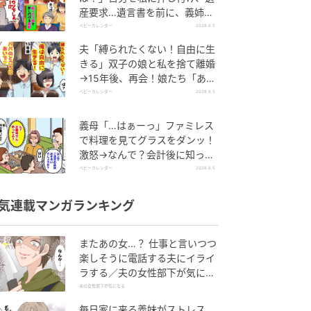
産要求…遺言書を前に、義姉が
顔面蒼白のワケ
ベビーカレンダー
2026.8.5
夫「縛られたくない！自由に生
きる」双子の娘と私を捨て離婚
→15年後、再会！娘たち「あん
た誰？」論破された元夫は
ベビーカレンダー
2026.8.5
義母「…はぁーっ」ファミレス
で料理を見てグラスをダンッ！
激怒→なんで？会計後に知った
暗黙のルール
ベビーカレンダー
2026.8.5
気連載マンガランキング
またあの女…？ 仕事と言いつつ
楽しそうに電話する夫にイライ
ラする／夫の女性部下が気にな
る（1）【夫婦の危機 まんが】
夫の女性部下が気になる
毎日家に来る義妹がストレス…