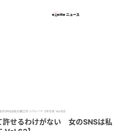
SNSは私の悪口オンパレード【半分夫 Vol.62】
許せるわけがない 女のSNSは私