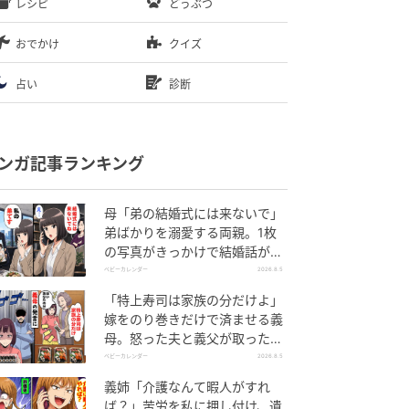
レシピ
どうぶつ
おでかけ
クイズ
占い
診断
ンガ記事ランキング
母「弟の結婚式には来ないで」
弟ばかりを溺愛する両親。1枚
の写真がきっかけで結婚話がな
くなったワケ
ベビーカレンダー
2026.8.5
「特上寿司は家族の分だけよ」
嫁をのり巻きだけで済ませる義
母。怒った夫と義父が取った行
動とは
ベビーカレンダー
2026.8.5
義姉「介護なんて暇人がすれ
ば？」苦労を私に押し付け、遺