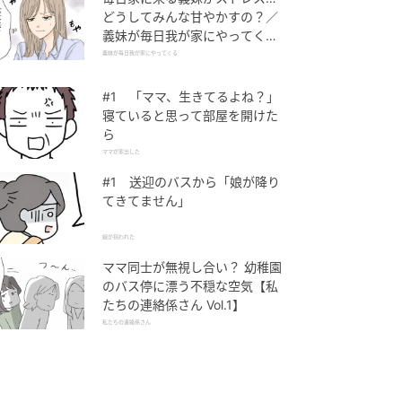
どうしてみんな甘やかすの？／
義妹が毎日我が家にやってくる
（1）【義父母がシンドイんで
義妹が毎日我が家にやってくる
す！ まんが】
#1 「ママ、生きてるよね？」
寝ていると思って部屋を開けた
ら
ママが家出した
#1 送迎のバスから「娘が降り
てきてません」
娘が拐われた
ママ同士が無視し合い？ 幼稚園
のバス停に漂う不穏な空気【私
たちの連絡係さん Vol.1】
私たちの連絡係さん