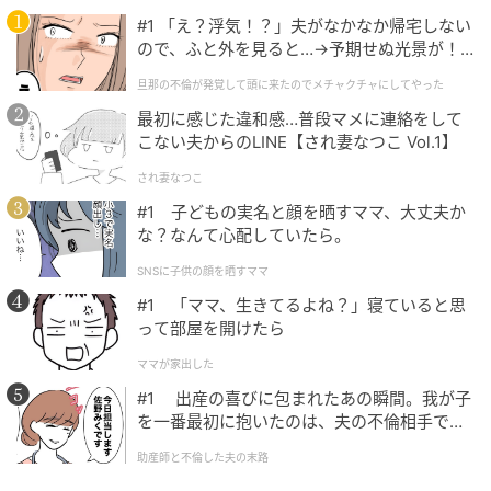
醸し出しつつ、スタンドカラーでキリッとした雰囲気
#1 「え？浮気！？」夫がなかなか帰宅しない
のブラウス。かっこよさも可愛さも備わったコーデを
ので、ふと外を見ると…→予期せぬ光景が！
楽しみたいミドル世代にぴったりです。ドレープがき
｜旦那の不倫が発覚して頭に来たのでメチャ
旦那の不倫が発覚して頭に来たのでメチャクチャにしてやった
クチャにしてやった
れいなジョーゼット素材が上品な雰囲気を演出。好印
最初に感じた違和感…普段マメに連絡をして
象を与え、オンにもオフにも幅広く着回せそうです。
こない夫からのLINE【され妻なつこ Vol.1】
され妻なつこ
袖コンシャスがおしゃれなブラウス
#1 子どもの実名と顔を晒すママ、大丈夫か
な？なんて心配していたら。
SNSに子供の顔を晒すママ
#1 「ママ、生きてるよね？」寝ていると思
って部屋を開けたら
ママが家出した
#1 出産の喜びに包まれたあの瞬間。我が子
を一番最初に抱いたのは、夫の不倫相手でし
た。
助産師と不倫した夫の末路