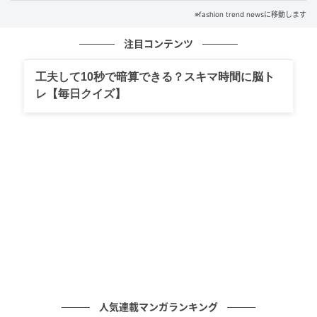
※fashion trend newsに移動します
注目コンテンツ
工夫して10秒で暗算できる？スキマ時間に脳ト
レ【毎日クイズ】
出典：GU
【GU】「スタンドカラーブラウスZ」¥1,900（税込・
セール価格）
首元や袖口のギャザー使いが、フェミニンなムードを
人気連載マンガランキング