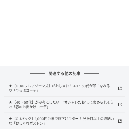
印象に。UVカット機能付きなのも嬉しいポイントで
す。
オンオフOK！ かっこよくて可愛い大人のため
のブラウス
関連する他の記事
★【GUのフレアジーンズ】がおしゃれ！ 40・50代が即こなれる
♡「今っぽコーデ」
★【40・50代】が参考にしたい！“オシャレだね”って褒められそう
♡「春のお出かけコーデ」
★【GUバッグ】1,000円台まで値下げキター！ 見た目以上の収納力
な「おしゃれボストン」