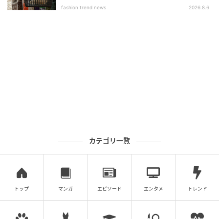
fashion trend news
2026.8.6
ボリューム感のある袖のバブルデザインが華やかな印
象を与え、1枚で着映えるブラウス。脇裾のスリット丈
を短くすることでタックインしやすく、ラウンドテー
ルでタックアウトスタイルもおしゃれに決まります。
シンプルなデザインで、ボトムスを選ばず合わせやす
いブラウスは、コーデに迷ったときも頼りになりそう
です。暑くなるこれからの時期に嬉しい接触冷感機能
付き。
カテゴリ一覧
着るだけでサマになるレイヤード風デザイン
トップ
マンガ
エピソード
エンタメ
トレンド