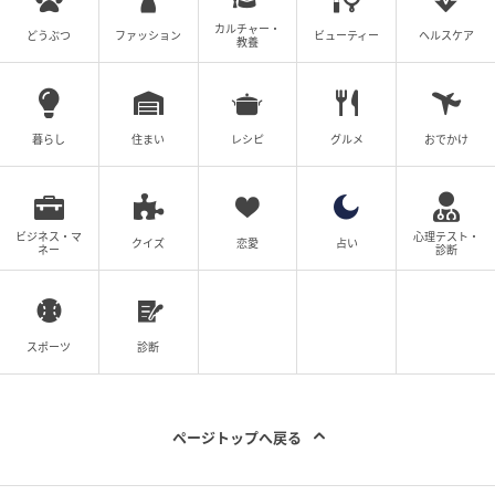
カルチャー・
どうぶつ
ファッション
ビューティー
ヘルスケア
教養
暮らし
住まい
レシピ
グルメ
おでかけ
ビジネス・マ
心理テスト・
クイズ
恋愛
占い
ネー
診断
スポーツ
診断
ページトップへ戻る