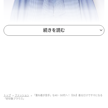
続きを読む
出典：GU
【GU】「ボウタイブラウス」¥2,490（税込）
大きめのリボンと、ぽわんと膨らむ袖が目を引くボウ
タイブラウス。一点投入するだけでコーデが華やぎ、
トップ
ファッション
「重ね着が苦手」な40・50代へ！【GU】着るだけでサマになる
重ね着せずともシャレ見えを狙えるのが魅力です。シ
「好印象ブラウス」
ンプルなボトムを合わせたコーデも、グッと垢抜けた