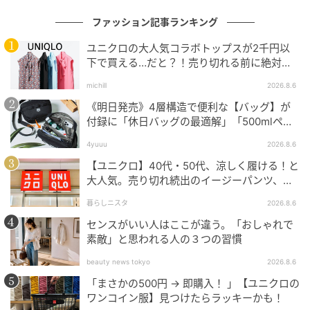
ファッション記事ランキング
ユニクロの大人気コラボトップスが2千円以
下で買える…だと？！売り切れる前に絶対買
い！
michill
2026.8.6
《明日発売》4層構造で便利な【バッグ】が
付録に「休日バッグの最適解」「500mlペッ
トボトルも入る」
4yuuu
2026.8.6
【ユニクロ】40代・50代、涼しく履ける！と
大人気。売り切れ続出のイージーパンツ、買
ってみた！
暮らしニスタ
2026.8.6
センスがいい人はここが違う。「おしゃれで
素敵」と思われる人の３つの習慣
出典：GU
beauty news tokyo
2026.8.6
【GU】「バブルスリーブブラウス（5分袖）」
「まさかの500円 → 即購入！ 」【ユニクロの
ワンコイン服】見つけたらラッキーかも！
¥1,990（税込）