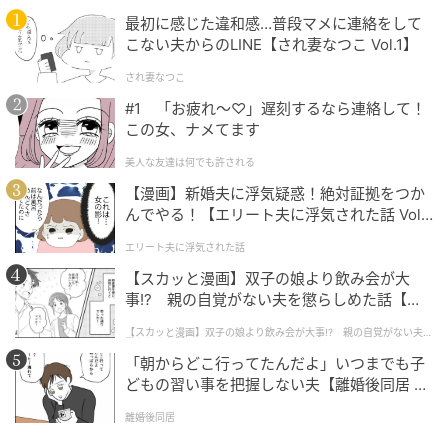
最初に感じた違和感…普段マメに連絡をして
こない夫からのLINE【され妻なつこ Vol.1】
され妻なつこ
#1 「お疲れ〜♡」遅刻するなら連絡して！
この女、ナメてます
美人な友達は何でも許される
【漫画】新婚夫に浮気疑惑！絶対証拠をつか
んでやる！【エリート夫に浮気された話 Vol.
1】
エリート夫に浮気された話
【スカッと漫画】双子の娘より飲み会が大
事!? 親の自覚がない夫を懲らしめた話【第1
話】
【〈上段・右〉金川紗耶のコーデ】【〈上段・左〉本田紗来のコーデ】
【スカッと漫画】双子の娘より飲み会が大事!? 親の自覚がない夫を
懲らしめた話
「朝からどこ行ってたんだよ」いつまでも子
撮影／女鹿成二
スタイリング／杉本奈穂（KIND）
ヘ
どもの習い事を把握しない夫【離婚後同居 Vo
ア＆メイク／室橋佑紀（ROI・金川分）、
Mien（Lila・
l.1】
離婚後同居
本田分）
モデル／金川紗耶、本田紗来（ともに本誌専