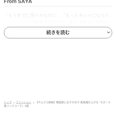
From SAYA
「もうすでに完ペキなのに、『もっとキレイになりた
いー！』
なんて紗来が言うから、私も大好きな韓国へ
ゴー。
お姉さんっぽく見えるように、ジャケットやレ
続きを読む
イヤードで
こなれ感をアピール。紗来の隣が似あう私
になれてるかな？」
From SARA
「メイクやヘアの研究をするのが趣味な私。この春は
もっと
美意識を高めたくて、美容大国・韓国へ弾丸旅
行に♡
せっかくなら現地の女のコっぽく、韓国でトレ
ンドの
森ガール＆プレッピーコーデで、とことん楽し
むぞ！」
トップ
ファッション
【やんさら姉妹】韓国旅におすすめ♡ 美意識が上がる「Kガール
風リンクコーデ」4選