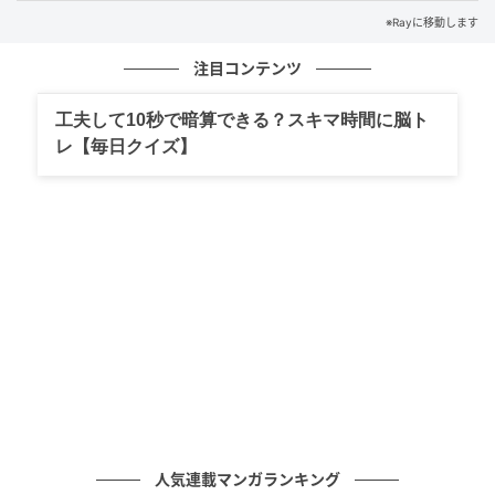
【下段・左】SARA's Coordinate
※Rayに移動します
注目コンテンツ
スエットボトムの重ね着が
カチッとシャツのハズシ
に。
工夫して10秒で暗算できる？スキマ時間に脳ト
レ【毎日クイズ】
人気連載マンガランキング