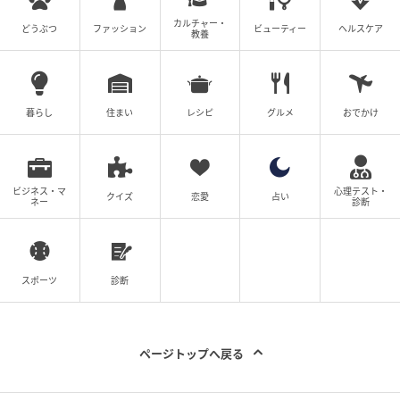
カルチャー・
どうぶつ
ファッション
ビューティー
ヘルスケア
教養
暮らし
住まい
レシピ
グルメ
おでかけ
ビジネス・マ
心理テスト・
クイズ
恋愛
占い
ネー
診断
スポーツ
診断
ページトップへ戻る