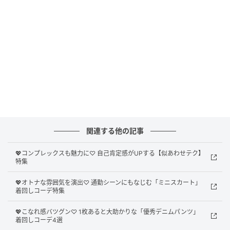
Cordinate 旅がもーーーっと楽しくなるリン
クコーデ♡
【上段・右】SAYA's Coordinate
クセワンピとデニムで
個性的なしゃれみをアピ。
【上段・左】SARA's Coordinate
関連する他の記事
ブラウンを効かせた
NEO森ガールがおかわ♡
💖コンプレックスも魅力に♡ 自己肯定感がUPする【似あわせテク】
特集
【下段・右】SAYA's Coordinate
💖オトナな雰囲気を演出♡ 通勤シーンにもなじむ「ミニスカート」
着回しコーデ特集
キレイめなジャケットに
超ミニがしゃれ度高め。
💖こなれ感バツグン♡ 1枚あると大助かりな「優秀デニムパンツ」
着回しコーデ4選