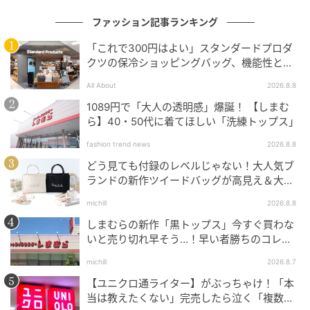
属）
ファッション記事ランキング
金川紗耶
「これで300円はよい」スタンダードプロダ
クツの保冷ショッピングバッグ、機能性とデ
Ray編集部 エディター 天井玖瑠海
ザインでネット大絶賛
All About
2026.8.8
本田紗来
1089円で「大人の透明感」爆誕！ 【しまむ
ら】40・50代に着てほしい「洗練トップス」
元記事で読む
fashion trend news
2026.8.8
次の記事
どう見ても付録のレベルじゃない！大人気ブ
ランドの新作ツイードバッグが高見え＆大容
いつものコーデのアクセントに♡ 甘モチーフ
量♡
が可愛い【立体型バッグ】4選
michill
2026.8.8
しまむらの新作「黒トップス」今すぐ買わな
いと売り切れ早そう…！早い者勝ちのコレ買
の記事をもっとみる
いリスト
michill
2026.8.7
【ユニクロ通ライター】がぶっちゃけ！「本
当は教えたくない」完売したら泣く「複数買