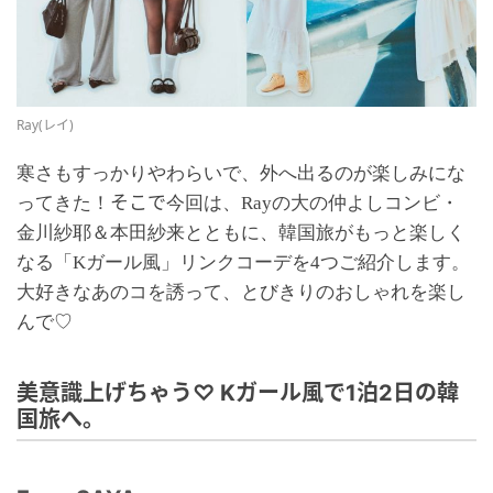
Ray(レイ)
寒さもすっかりやわらいで、外へ出るのが
楽しみにな
そこで
ってきた！
今回は、Rayの大の仲よしコンビ・
金川紗耶＆本田紗来とともに、韓国旅がもっと楽しく
なる「
Kガール風」リンクコーデを4つご紹介します。
大好きなあのコを
誘って、とびきりのおしゃれを楽し
んで♡
美意識上げちゃう♡ Kガール風で1泊2日の韓
国旅へ。