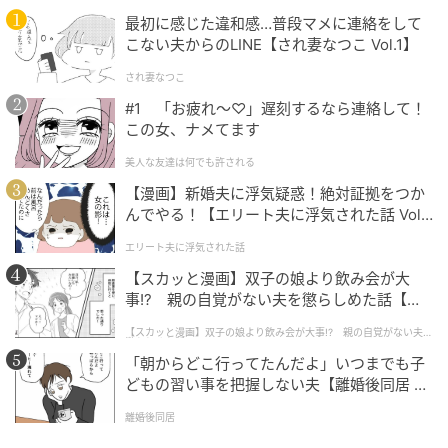
最初に感じた違和感…普段マメに連絡をして
元記事で読む
こない夫からのLINE【され妻なつこ Vol.1】
され妻なつこ
次の記事
#1 「お疲れ〜♡」遅刻するなら連絡して！
もうすぐお母さんになる猫さん、出産前に赤
この女、ナメてます
ちゃんにご挨拶
美人な友達は何でも許される
【漫画】新婚夫に浮気疑惑！絶対証拠をつか
の記事をもっとみる
んでやる！【エリート夫に浮気された話 Vol.
1】
エリート夫に浮気された話
【スカッと漫画】双子の娘より飲み会が大
事!? 親の自覚がない夫を懲らしめた話【第1
話】
【スカッと漫画】双子の娘より飲み会が大事!? 親の自覚がない夫を
懲らしめた話
「朝からどこ行ってたんだよ」いつまでも子
どもの習い事を把握しない夫【離婚後同居 Vo
l.1】
離婚後同居