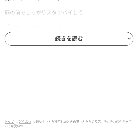
扉の前でしっかりスタンバイして
「にゃー！にゃー！」と
続きを読む
鳴き続ける猫さんは、
「帰りが遅いよ！」と
文句を言っているようにも見えます。
猫さんはひとりが好きとも言いますが、
みなさんちゃんと待っていたようです。
飛びついたり、鳴いたり、じっと見つめたり。
トップ
どうぶつ
飼い主さんが帰宅したときの猫さんたちの反応、それぞれ個性が出て
いて可愛い♡
出迎え方はそれぞれでも、