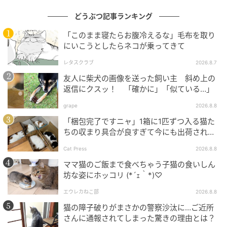
どうぶつ記事ランキング
「このまま寝たらお腹冷えるな」毛布を取り
にいこうとしたらネコが乗ってきて
レタスクラブ
2026.8.7
友人に柴犬の画像を送った飼い主 斜め上の
返信にクスッ！ 「確かに」「似ている…」
grape
2026.8.8
「梱包完了ですニャ」1箱に1匹ずつ入る猫た
ちの収まり具合が良すぎて今にも出荷されそ
う
Cat Press
2026.8.8
ママ猫のご飯まで食べちゃう子猫の食いしん
坊な姿にホッコリ (*´ｪ｀*)♡
エウレカねこ部
2026.8.8
猫の障子破りがまさかの警察沙汰に…ご近所
さんに通報されてしまった驚きの理由とは？