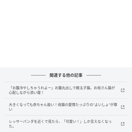
どの猫さんも飼い主さんの帰りを
ちゃんと待っていたのです。
猫は犬に比べて感情表現が控えめ
と言われていますが、
飼い主さんへの愛着はしっかりあるようです。
猫さんたちの「おかえり」の伝え方は
関連する他の記事
みんな違って、みんなかわいいのでした。
「お腹冷やしちゃうわよー」お腹丸出しで眠る子猫。お母さん猫が
心配しながら添い寝！
大きくなっても赤ちゃん扱い！母猫の愛情たっぷりの“よいしょ”が尊
い
レッサーパンダを近くで見たら、「可愛い！」しか言えなくなっ
た。