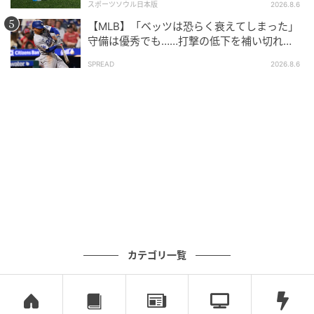
スポーツソウル日本版
2026.8.6
【MLB】「ベッツは恐らく衰えてしまった」
守備は優秀でも……打撃の低下を補い切れ
ず 地元メディアが議論「未来の遊撃手を探
SPREAD
2026.8.6
し始めるべき」
カテゴリ一覧