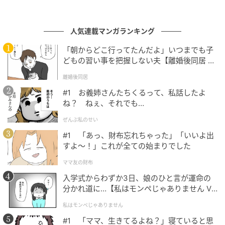
最下位が定着しつつあったが、今季は浮上の予感が漂
う。ベテラン右腕にかかる期待は大きい。
人気連載マンガランキング
元記事で読む
「朝からどこ行ってたんだよ」いつまでも子
どもの習い事を把握しない夫【離婚後同居 Vo
次の記事
l.1】
離婚後同居
卓球男子の優勝争いにフランスが参戦か「再
びメダルを獲得？」 WTT公式は世界4位の
#1 お義姉さんたちくるって、私話したよ
ね？ ねぇ、それでも…
F・ルブランに太鼓判「キャリア最高」【世界
卓球2026】
ぜんぶ私のせい
の記事をもっとみる
#1 「あっ、財布忘れちゃった」「いいよ出
すよ〜！」これが全ての始まりでした
ママ友の財布
入学式からわずか3日、娘のひと言が運命の
分かれ道に…【私はモンペじゃありません Vo
l.1】
私はモンペじゃありません
#1 「ママ、生きてるよね？」寝ていると思