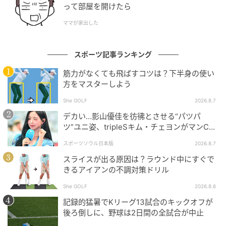
って部屋を開けたら
ママが家出した
スポーツ記事ランキング
筋力がなくても飛ばすコツは？下半身の使い
方をマスターしよう
She GOLF
2026.8.7
デカい…影山優佳を彷彿とさせる“パツパ
ツ”ユニ姿、tripleSキム・チェヨンがマンC対
Kリーグ選抜に登場
スポーツソウル日本版
2026.8.7
スライスが出る原因は？ラウンド中にすぐで
きるアイアンの不調対策ドリル
She GOLF
2026.8.6
記録的猛暑でKリーグ13試合のキックオフが
後ろ倒しに、野球は2日間の全試合が中止