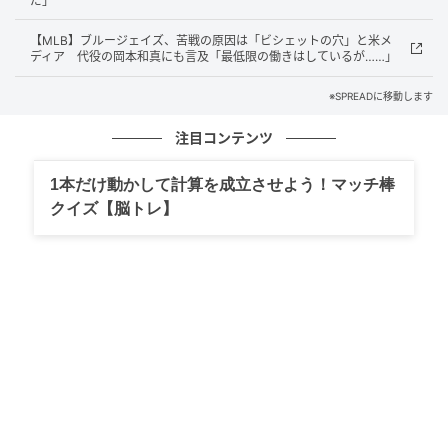
だ」
し、マウンドに上がるとそれがよく分かる」とし、そ
【MLB】ブルージェイズ、苦戦の原因は「ビシェットの穴」と米メ
の理由として「登板するたび、（持ち球の中で）必ず
ディア 代役の岡本和真にも言及「最低限の働きはしているが……」
何かの球種が機能している。今夜はスイーパーとスラ
イダーだったと思う」と話した。
※SPREADに移動します
自慢の制球力は今季も健在。この試合を含めて、5度先
注目コンテンツ
発のマウンドに立っているが、1試合で四球を2つ以上
与えたことはない。若手中心のチームの中で、ベテラ
1本だけ動かして計算を成立させよう！マッチ棒
ンが模範となる投球を披露している。
クイズ【脳トレ】
菅野は新天地での生活について問われると、通訳を介
して「新しいチームで、コーチ陣も環境もすべて新し
いのですが、チームメートもいい人たちばかりです。
ここまでは総じて、とても良い環境だと感じていま
す」と語った。
昨シーズン、ロッキーズは25試合を終えた時点で4勝
21敗だったが、今シーズンは10勝15敗となっている。
この日も強敵パドレスを相手に8－3で完勝。断トツの