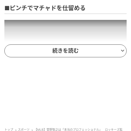
■ピンチでマチャドを仕留める
続きを読む
菅野は初回、1死二塁から3番ジャクソン・メリル外野
手に中前適時打を許し、先制点を献上。続く打席には
強打のマニー・マチャド内野手。大きなピンチを迎え
たが、スライダーで見逃し三振に斬って取ると、5番ザ
ンダー・ボガーツ内野手も三ゴロに仕留めた。
トップ
スポーツ
【MLB】菅野智之は「本当のプロフェッショナル」 ロッキーズ監