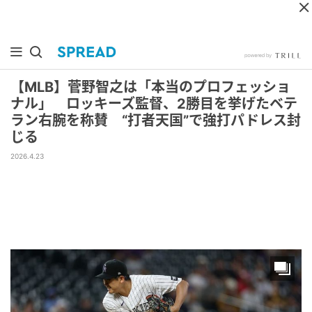
【MLB】菅野智之は「本当のプロフェッショ
ナル」 ロッキーズ監督、2勝目を挙げたベテ
ラン右腕を称賛 “打者天国”で強打パドレス封
じる
2026.4.23