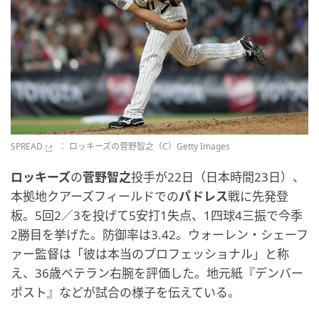
SPREAD
： ロッキーズの菅野智之（C）Getty Images
ロッキーズ
の
菅野智之
投手が22日（日本時間23日）、
本拠地クアーズフィールドでの
パドレス
戦に先発登
板。5回2／3を投げて5安打1失点、1四球4三振で今季
2勝目を挙げた。防御率は3.42。ウォーレン・シェーフ
ァー監督は「彼は本当のプロフェッショナル」と称
え、36歳ベテラン右腕を評価した。地元紙『デンバー
ポスト』などが試合の様子を伝えている。