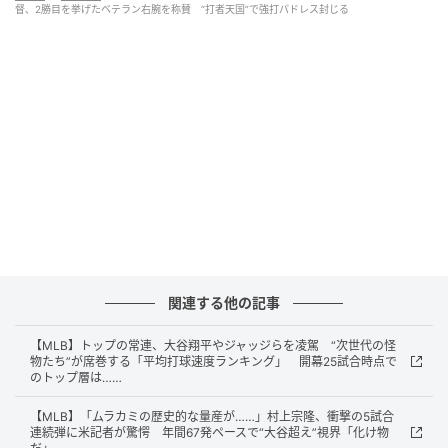
督、2勝目を挙げたベテラン右腕を称賛 “打者天国”で強打パドレス封じる
最少失点で切り抜けた右腕は2回以降、安定した投球を
披露。6回2死から連打を許したところで降板した。結
局、強打のパドレス打線を相手に5回2／3を投げて5安
打1失点と粘投。“打者天国”と呼ばれるクアーズフィー
ルドで本塁打を許さず、今季2勝目を挙げた。
前回登板のドジャース戦では4回9安打5失点と苦しん
だが、しっかり修正してきた菅野に対し、シェーファ
ー監督は賛辞を惜しまなかった。
「本当に素晴らしかった。速球をしっかりコントロー
ルできていたし、今夜は特にスライダー、スイーパー
が良かったね。とにかく勝負に行って、積極的にスト
関連する他の記事
ライクゾーンを攻めていた」と振り返った。
【MLB】トップの常連、大谷翔平やジャッジらを凌駕 “次世代の怪
物たち”が席巻する「平均打球速度ランキング」 開幕25試合時点で
のトップ層は……
■必ず何かの球種が機能
【MLB】「ムラカミの歴史的な量産が……」村上宗隆、衝撃の5試合
連続弾に米記者が驚愕 年間67発ペースで“大谷超え”視界「化け物
指揮官はさらに「彼は本当のプロフェッショナルだ