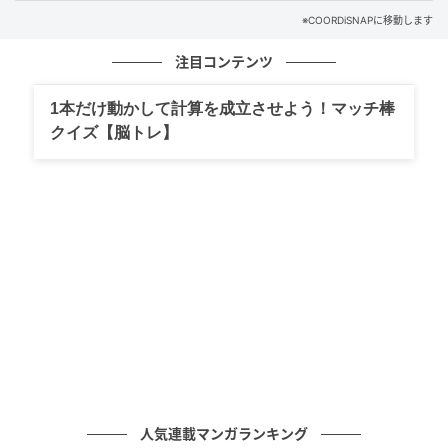
※COORDiSNAPに移動します
注目コンテンツ
1本だけ動かして計算を成立させよう！マッチ棒
クイズ【脳トレ】
出典：Instagram
クリーンなホワイトのティアードスカートに、ブラッ
クのレザー調ジャケットを合わせたミックスコーデ。
ふわりと広がるシルエットも黒と組み合わせることで
コントラストが際立ち、引き締まった印象に。淡いピ
人気連載マンガランキング