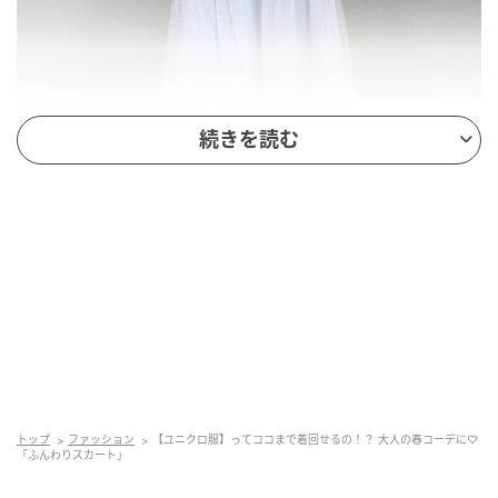
続きを読む
出典：Instagram
【ユニクロ】「ティアードマキシスカート」
¥3,990（税込）
@_yuzu024さんが「柔らかくふんわりとした素材がと
っても春らしくて一目惚れ」と紹介しているティアー
トップ
ファッション
【ユニクロ服】ってココまで着回せるの！？ 大人の春コーデに♡
ドスカート。程よく広がるシルエットが軽やかで、着
「ふんわりスカート」
こなしに季節感を引き寄せてくれそうです。裾はタッ