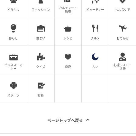
の記事をもっとみる
カルチャー・
どうぶつ
ファッション
ビューティー
ヘルスケア
教養
暮らし
住まい
レシピ
グルメ
おでかけ
ビジネス・マ
心理テスト・
クイズ
恋愛
占い
ネー
診断
スポーツ
診断
ページトップへ戻る