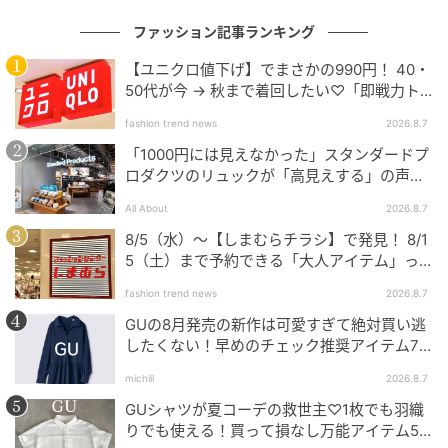
ファッション記事ランキング
【ユニクロ値下げ】でまさかの990円！ 40・
50代が今 → 秋まで着回したい♡「即戦力ト
ップス」
fashion trend news
2026.8.7
「1000円には見えなかった」スタンダードプ
ロダクツのリュックが「高見えする」の声。
2個購入する人も
All About
2026.8.7
8/5（水）〜【しまむらチラシ】で発見！ 8/1
出典：Instagram
5（土）まで予約できる「大人アイテム」っ
て？
甘すぎないデザインでカジュアルにもきれいめにも馴
fashion trend news
2026.8.7
染みそうなティアードスカート。トップスも白を選ん
GUの8月発売の新作は可愛すぎて絶対買い逃
で色数を抑え、すっきりとしたブラウンのジャケット
したくない！早めのチェック推奨アイテム7
を羽織ってメリハリをプラス。透け感のある裾デザイ
連発
michill
2026.8.7
ンと軽やかなフォルムが引き立つ大人の春コーデに。
GUシャツが夏コーデの救世主♡1枚でも羽織
足元はヒールで上品に、ローファーでマニッシュに寄
りでも使える！買って損なし万能アイテム5
せるのもアリかも。