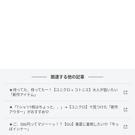
クが入った立体的なデザインで、控えめながらコーデ
のポイントに。ハンサムカラーのスウェットやシャツ
を合わせれば、甘さを抑えた大人のカジュアルスタイ
ルが完成。
ほんのり春ムードを添えるモノトーンスタイル
関連する他の記事
★待ってた、待ってたー！【ユニクロ × コトニエ】大人が狙いたい
「新作アイテム」
★「Tシャツ1枚はちょっと、、」→【ユニクロ】で見つけた「新作
アウター」がおすすめ♡
★ご、590円ってマジーーッ！？【GU】春夏に着倒したい♡「今っ
ぽインナー」