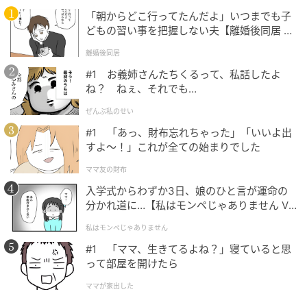
ンクのシャツをちらりと覗かせれば、春らしいアクセ
「朝からどこ行ってたんだよ」いつまでも子
ントもプラスできそう。
どもの習い事を把握しない夫【離婚後同居 Vo
l.1】
離婚後同居
白 × ブラウンでつくるメリハリコーデ
#1 お義姉さんたちくるって、私話したよ
ね？ ねぇ、それでも…
ぜんぶ私のせい
#1 「あっ、財布忘れちゃった」「いいよ出
すよ〜！」これが全ての始まりでした
ママ友の財布
入学式からわずか3日、娘のひと言が運命の
分かれ道に…【私はモンペじゃありません Vo
l.1】
私はモンペじゃありません
#1 「ママ、生きてるよね？」寝ていると思
って部屋を開けたら
ママが家出した