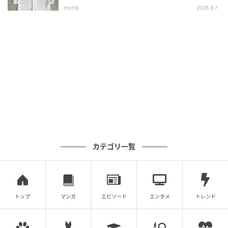
選
michill
2026.8.7
※本文中の画像は投稿主様より掲載許諾をいただいて
います。
※こちらの記事では@_yuzu024様のInstagram投稿を
ご紹介しております。
※記事内の情報は執筆時のものになります。価格変更
や、販売終了の可能性もございます。最新の商品情報
は各お店・ブランドなどにご確認くださいませ。
writer：Y.Okaki
カテゴリ一覧
元記事で読む
次の記事
「あの人ステキ」褒められそう♡【グローバ
トップ
マンガ
エピソード
エンタメ
トレンド
ルワーク】30・40代に似合う「シャレ見えス
カート」