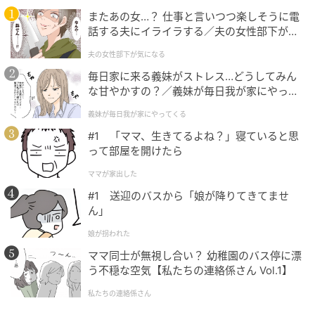
またあの女…？ 仕事と言いつつ楽しそうに電
話する夫にイライラする／夫の女性部下が気
になる（1）【夫婦の危機 まんが】
Ray(レイ)
夫の女性部下が気になる
毎日家に来る義妹がストレス…どうしてみん
な甘やかすの？／義妹が毎日我が家にやって
SNSでの素顔がまったく見えない
くる（1）【義父母がシンドイんです！ まん
義妹が毎日我が家にやってくる
が】
SNSでチャラい投稿をしている人は、遊び人であると
#1 「ママ、生きてるよね？」寝ていると思
気づきやすいですよね。
って部屋を開けたら
ママが家出した
しかし、SNSで素顔がまったく見えない男性にも要注
#1 送迎のバスから「娘が降りてきてませ
意！
ん」
SNSをしているのに、自分の顔写真はなし、投稿もほ
娘が拐われた
ぼ食べ物や風景ばかり…そんな“素顔を隠している”男
ママ同士が無視し合い？ 幼稚園のバス停に漂
う不穏な空気【私たちの連絡係さん Vol.1】
性には、なにか隠したい理由があるのかも。
私たちの連絡係さん
さらに、あなたとの写真をSNSに一切載せようとしな