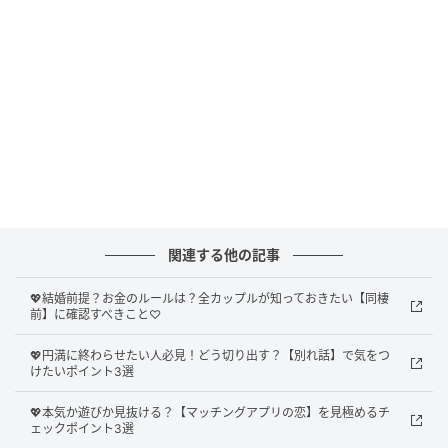
Ray(レイ)
連絡がマメなのに会おうとしない
関連する他の記事
LINEでは毎日のように連絡してくれるのに、「予定が
あわない」「今忙しくて」などと言い訳ばかりでなか
💖結婚前提？お金のルールは？全カップルが知っておきたい【同棲
なか会えない…。
前】に確認すべきこと♡
💖円満に終わらせたい人必見！どう切り出す？【別れ話】で気をつ
そんな関係が続く場合、実はほかにも女性がいて、あ
けたいポイント3選
なたは遊ばれている可能性があります。
💖本気か遊びか見抜ける？【マッチングアプリの恋】を見極めるチ
ェックポイント3選
この場合、会えない間も“つなぎ”としてキープされて