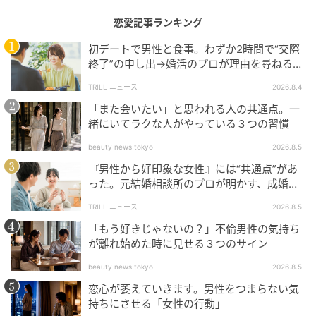
い場合、「ほかの女性と同時進行中」「彼女が実はい
恋愛記事ランキング
る」なんてパターンも考えられます。
初デートで男性と食事。わずか2時間で“交際
もちろんSNSだけですべてを判断するのは難しいです
終了”の申し出→婚活のプロが理由を尋ねる
と…34歳女性が明かした“呆れた理由”
が、本気でお付きあいをしたいなら、少しはプライベ
TRILL ニュース
2026.8.4
ートを共有してくれるはず。
「また会いたい」と思われる人の共通点。一
緒にいてラクな人がやっている３つの習慣
隠されていると感じたら、疑う勇気も必要かもしれま
beauty news tokyo
2026.8.5
せん。
『男性から好印象な女性』には“共通点”があ
った。元結婚相談所のプロが明かす、成婚し
やすい人の“たった1つの特徴”とは？
TRILL ニュース
2026.8.5
「もう好きじゃないの？」不倫男性の気持ち
が離れ始めた時に見せる３つのサイン
beauty news tokyo
2026.8.5
恋心が萎えていきます。男性をつまらない気
持ちにさせる「女性の行動」