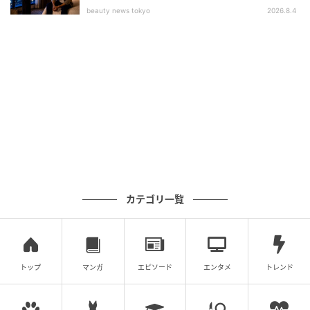
beauty news tokyo
2026.8.4
Ray(レイ)
いかがでしたか？
今回は、「実は遊んでいる男性の特徴」についてご紹
介しました。
やさしい言葉や甘い態度に流されず、冷静に“彼の素
顔”を見抜く力は、自分を守るためにとても大切です。
カテゴリ一覧
幸せな恋をつかむためには、あなたの「見る目」を養
うことが重要ですよ！
トップ
マンガ
エピソード
エンタメ
トレンド
ライター Ray WEB編集部