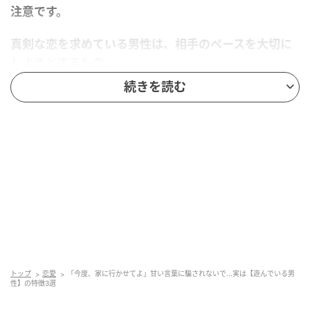
注意です。
真剣な恋を求めている男性は、相手のペースを大切に
しようとするもの。
続きを読む
いきなり距離を詰めてくるのは、“遊び慣れている”か
らこその手慣れたアプローチかもしれません。
「自分にだけ特別なのかも」と思ってしまいがちです
が、そのやさしさや親しみやすさに騙されないように
気をつけてくださいね。
トップ
恋愛
「今度、家に行かせてよ」甘い言葉に騙されないで...実は【遊んでいる男
性】の特徴3選