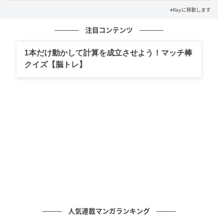
いることもあるため、LINEのやり取りだけで「愛され
※Rayに移動します
てる」と思い込まないようにしましょう。
注目コンテンツ
本当にあなたを大切に思っているなら、どんなに忙し
1本だけ動かして計算を成立させよう！マッチ棒
くても少しの時間でも会おうとしてくれるはず。
クイズ【脳トレ】
言葉よりも“行動”を見ることが、彼の本気度を見極め
るカギになりますよ。
人気連載マンガランキング