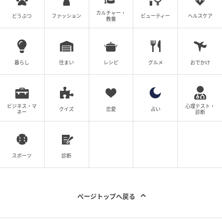
元記事で読む
カルチャー・
どうぶつ
ファッション
ビューティー
ヘルスケア
教養
次の記事
結婚前提？お金のルールは？全カップルが知
っておきたい【同棲前】に確認すべきこと♡
暮らし
住まい
レシピ
グルメ
おでかけ
の記事をもっとみる
ビジネス・マ
心理テスト・
クイズ
恋愛
占い
ネー
診断
スポーツ
診断
ページトップへ戻る