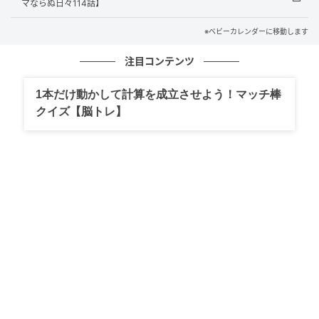
マならぬ日々114話】
元記事で読む
※ベビーカレンダーに移動します
クリエイター情報
注目コンテンツ
ベビーカレンダー
1本だけ動かして計算を成立させよう！マッチ棒
ベビーカレンダーは妊娠・出産・育児の情報サイト
クイズ【脳トレ】
です。みんなのクチコミや体験談から産婦人科検
索、おでかけ情報、離乳食レシピまで。月間利用者1
000万人以上。
作品をもっとみる
の記事をもっとみる