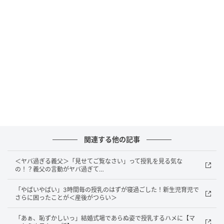
が、これほどまでに気持ちを変えてくれるものだと心
から実感しました。それ以来、誰かが困っている場面
に出くわしたら、自分もそっと寄り添えるような存在
でいたいと心に決めています。
著者：増田 真由子／30代女性・会社員
7歳の息子を育てる母。事務の仕事をしている。趣味は
旅行。
※ベビーカレンダーが独自に実施したアンケートで集
関連する他の記事
めた読者様の体験談をもとに記事化しています（回答
＜ヤバ過ぎる義父＞「見せてご覧なさい」って授乳を見る気な
時期：2026年4月）
の！？義父の言動がヤバ過ぎて…
※AI生成画像を使用しています
「やばいやばい」3時間毎の授乳のはずが寝過ごした！新生児育児で
さらに困ったことが＜産後がつらい＞
ベビーカレンダー編集部
「あぁ、恥ずかしいっ」結婚式場であらぬ姿で授乳するハメに【マ