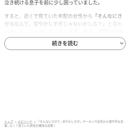
泣き続ける息子を前に少し困っていました。
すると、近くで見ていた年配の女性から
「そんなにさ
せるなんて、甘やかしすぎじゃないかしら？」
と言わ
れました。この思いがけない言葉に驚き、周囲の視線
も気になって胸がぎゅっと苦しくなりました。ただ息
続きを読む
子を抱きしめることしかできず、反論することさえで
きませんでした。
そのとき、別の男性が
「あの、小さい子ってそんなも
のですよ。欲しい気持ちを経験するのも大事ですか
ら」
と声をかけてくれました。さらに、息子に向かっ
て穏やかな口調で「次はきっとゲットできるよ」とや
さしい言葉をかけてくれたのです。そのひと言で場の
空気が和らぎ、子どもも少しずつ泣き止んでいきまし
た。
トップ
エピソード
「そんなにさせて…甘やかしすぎ」ゲーセンで女性から理不尽な言
葉…え！？見ていた男性が痛快な反撃！
私はその男性にお礼を伝えながら、人の何気ない言葉