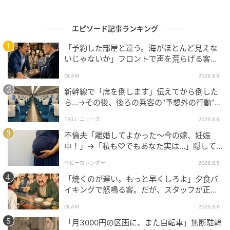
エピソード記事ランキング
「予約した部屋と違う。海がほとんど見えな
いじゃないか」フロントで声を荒らげる客。
だが、支配人が予約記録を示した結果
GLAM
2026.8.6
新幹線で「席を倒します」伝えてから倒した
ら…→その後、後ろの乗客の“予想外の行動”に
「不快ですぐに立ち去りました」
TRILL ニュース
2026.8.6
不倫夫「離婚してよかった〜今の嫁、妊娠
中！」→「私も♡でもあなた実は…」隠して
いた事実を暴露した結果
ベビーカレンダー
2026.8.5
「焼くのが遅い。もっと早くしろよ」夕食バ
イキングで怒鳴る客。だが、スタッフが正論
を並べた結果
GLAM
2026.8.6
「月3000円の区画に、また自転車」無断駐輪