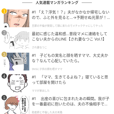
人気連載マンガランキング
#1 「え？浮気！？」夫がなかなか帰宅しない
ので、ふと外を見ると…→予期せぬ光景が！
｜旦那の不倫が発覚して頭に来たのでメチャ
旦那の不倫が発覚して頭に来たのでメチャクチャにしてやった
クチャにしてやった
最初に感じた違和感…普段マメに連絡をして
こない夫からのLINE【され妻なつこ Vol.1】
され妻なつこ
#1 子どもの実名と顔を晒すママ、大丈夫か
な？なんて心配していたら。
SNSに子供の顔を晒すママ
#1 「ママ、生きてるよね？」寝ていると思
って部屋を開けたら
ママが家出した
#1 出産の喜びに包まれたあの瞬間。我が子
を一番最初に抱いたのは、夫の不倫相手でし
た。
助産師と不倫した夫の末路