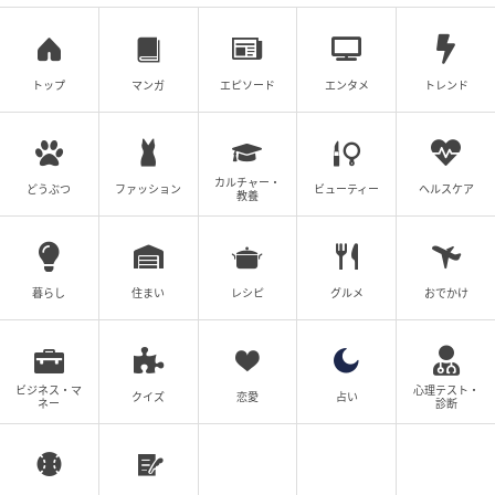
トップ
マンガ
エピソード
エンタメ
トレンド
カルチャー・
どうぶつ
ファッション
ビューティー
ヘルスケア
教養
暮らし
住まい
レシピ
グルメ
おでかけ
ビジネス・マ
心理テスト・
クイズ
恋愛
占い
ネー
診断
出典:chiharu1978
シンプルながらも計算されたコンパクトなフォルムが