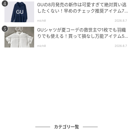
GUの8月発売の新作は可愛すぎて絶対買い逃
大人でも取り入れやすい一着。広がりすぎないシルエ
したくない！早めのチェック推奨アイテム7
ットと程よい丈感で、脚のラインを拾わずにすっきり
連発
michill
2026.8.7
見せてくれます。
GUシャツが夏コーデの救世主♡1枚でも羽織
スニーカー合わせでカジュアルに、ローファーやサン
りでも使える！買って損なし万能アイテム5
選
ダルで抜け感を出すのもおすすめ♪普段ハーフパンツ
michill
2026.8.7
を避けていた方にもぜひ試してほしい、絶妙バランス
の高見えアイテムです。
■UNIQLO ジャージータックハーフパンツ 2,990円(税
込)
コンパクトシルエットでスタイルアップが叶
う万能ミニT
カテゴリ一覧