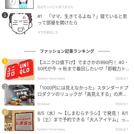
l.1】
私はモンペじゃありません
#1 「ママ、生きてるよね？」寝ていると思
って部屋を開けたら
ママが家出した
ファッション記事ランキング
【ユニクロ値下げ】でまさかの990円！ 40・
50代が今 → 秋まで着回したい♡「即戦力ト
ップス」
fashion trend news
2026.8.7
「1000円には見えなかった」スタンダードプ
ロダクツのリュックが「高見えする」の声。
2個購入する人も
All About
2026.8.7
出典:chiharu1978
8/5（水）〜【しまむらチラシ】で発見！ 8/1
5（土）まで予約できる「大人アイテム」っ
ハーフパンツはカジュアルになりすぎるイメージがあ
て？
fashion trend news
2026.8.7
りますが、こちらはタック入りのきれいめデザインで