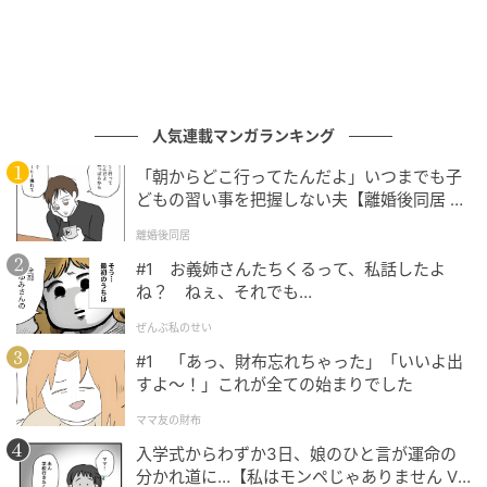
のリネン素材は、着るだけで季節感を引き寄せてくれ
る優秀アイテム。深めのVネックデザインが顔まわりを
すっきり見せてくれるので、シンプルなインナーに重
ねるだけでも一気にこなれた印象に。
人気連載マンガランキング
また、デニムやワイドパンツと合わせればカジュアル
に、スラックスやスカートと合わせればきれいめにも
「朝からどこ行ってたんだよ」いつまでも子
振れる着回し力の高さも魅力的！暑くなる季節まで長
どもの習い事を把握しない夫【離婚後同居 Vo
l.1】
く活躍する、30代にぴったりの一枚です。
離婚後同居
#1 お義姉さんたちくるって、私話したよ
■UNIQLO:C プレミアムリネンベスト 4,990円(税込)
ね？ ねぇ、それでも…
ぜんぶ私のせい
ワイドすぎない絶妙バランスでラフ過ぎない
#1 「あっ、財布忘れちゃった」「いいよ出
のが◎！
すよ〜！」これが全ての始まりでした
ママ友の財布
入学式からわずか3日、娘のひと言が運命の
分かれ道に…【私はモンペじゃありません Vo