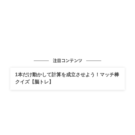
注目コンテンツ
1本だけ動かして計算を成立させよう！マッチ棒
クイズ【脳トレ】
出典:_____sui._____
さらっとした肌触りと、ほんのりとしたシワ感が魅力