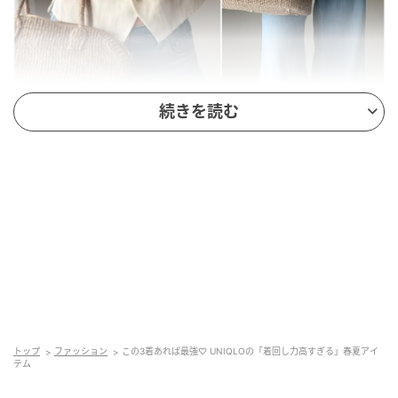
続きを読む
出典:_____sui._____
トップ
ファッション
この3着あれば最強♡ UNIQLOの「着回し力高すぎる」春夏アイ
テム