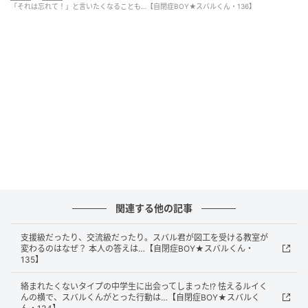
「それは忘れて！」と言いたくなることも…【自閉症BOY★スバルくん・136】
関連する他の記事
支援級だったり、交流級だったり。スバル君が図工を受ける教室が
変わるのはなぜ？ 本人の答えは…【自閉症BOY★スバルくん・
135】
絡まれたくないタイプの中学生に出会ってしまった!? 怯えるルイく
んの横で、スバルくんがとった行動は…【自閉症BOY★スバルく