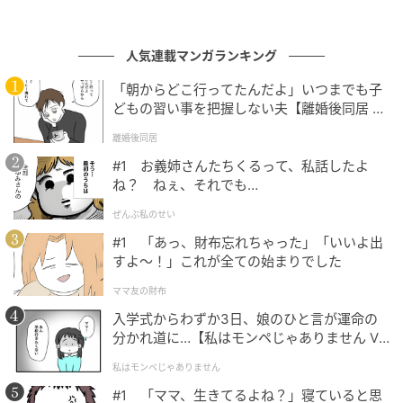
人気連載マンガランキング
「朝からどこ行ってたんだよ」いつまでも子
どもの習い事を把握しない夫【離婚後同居 Vo
l.1】
離婚後同居
#1 お義姉さんたちくるって、私話したよ
ね？ ねぇ、それでも…
ぜんぶ私のせい
#1 「あっ、財布忘れちゃった」「いいよ出
すよ〜！」これが全ての始まりでした
ママ友の財布
入学式からわずか3日、娘のひと言が運命の
分かれ道に…【私はモンペじゃありません Vo
l.1】
私はモンペじゃありません
#1 「ママ、生きてるよね？」寝ていると思