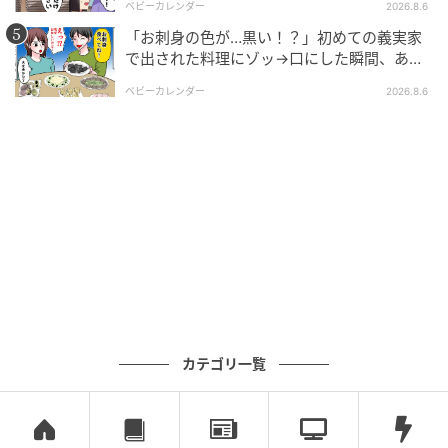
ベビーカレンダー
2026.8.6
「お刺身の色が…黒い！？」初めての義実家
で出された料理にゾッ→口にした瞬間、あ
然！刺身の正体は
ベビーカレンダー
2026.8.6
スバルはものごころついた頃からカレンダーにまつわ
る記憶力がとても良く、今では自分の記憶より信頼し
ています。
元記事で読む
次の記事
カテゴリ一覧
前情報なしで映画を観たら…。令和の「ネタ
バレ」人気に思うこと【令和ＪＫをわかりた
い！・25】