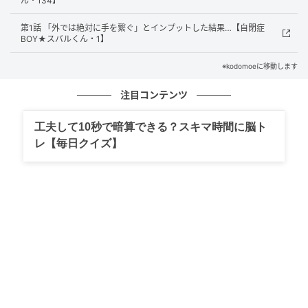
ん・134】
第1話 「外では絶対に手を繋ぐ」とインプットした結果…【自閉症
BOY★スバルくん・1】
※kodomoeに移動します
記憶の扉
注目コンテンツ
工夫して10秒で暗算できる？スキマ時間に脳ト
レ【毎日クイズ】