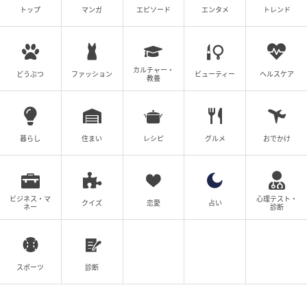
トップ
マンガ
エピソード
エンタメ
トレンド
の記事をもっとみる
カルチャー・
どうぶつ
ファッション
ビューティー
ヘルスケア
教養
暮らし
住まい
レシピ
グルメ
おでかけ
ビジネス・マ
心理テスト・
クイズ
恋愛
占い
ネー
診断
スポーツ
診断