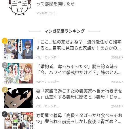
って部屋を開けたら
ママが家出した
マンガ記事ランキング
「ここ…私の家だよね？」海外赴任から帰宅
すると…自宅に見知らぬ家族が！まさかの真
相とは！？
ベビーカレンダー
2026.8.7
「婚約者、奪っちゃった♡」勝ち誇る妹⇒
「今、ハワイで挙式中だけど？」妹のとんで
もない勘違いとは
ベビーカレンダー
2026.8.7
妻「家族で過ごすため義実家へ当分行きませ
ん」孫差別する義母に断ると→義母「じゃ
あ、私は…」妻絶句＜こどおじ義兄＞
ベビーカレンダー
2026.8.7
寿司屋で義母「高級ネタばっかり食べちゃお
♡」奢られる前提→しかし食後に青ざめ？通
報され警察沙汰！