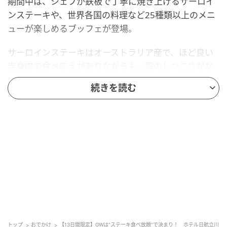
期間中は、シェフが鉄板で丁寧に焼き上げるサーロイ
ンステーキや、世界各国の料理など25種類以上のメニ
ューが楽しめるブッフェが登場。
サーロインステーキはオーストラリア産で、ほど良い
赤身肉で食べ応えがありながらも、脂のしつこさがな
いのが特徴となっています。
続きを読む
世界各国のグルメには、赤ワイン仕立ての自家製デミ
グラスソースで楽しむ「ジャンボオムレツの牛肉の赤
ワイン煮込みソース」や、チキンとアサリの旨味が溶
け込んだ「チキンとアサリのパエリア」、柔らかくな
るまでじっくりと煮込んだ豚肉をバーベキューソース
で和えた「プルドポークのミニバーガー」などを揃え
ます。
デザートには、杏仁豆腐や苺のムースなどを用意して
います。
トップ
おでかけ
【13日間限定】GWは“ステーキ食べ放題”で決まり！ ホテル日航立川