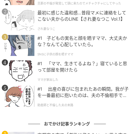
ワイン煮込みソース、米沢牛とマッシュポテトのムサ
旦那の不倫が発覚して頭に来たのでメチャクチャにしてやった
クチャにしてやった
カ風グラタン、白身魚の香草パン粉焼き トマトとバジ
最初に感じた違和感…普段マメに連絡をして
ルのソース、チキンとアサリのパエリア、フィッシュ
こない夫からのLINE【され妻なつこ Vol.1】
＆チップス タルタル添え、ムール・ナチュール、プル
され妻なつこ
ドポークのミニバーガー
#1 子どもの実名と顔を晒すママ、大丈夫か
な？なんて心配していたら。
＜デザート＞ 抹茶のわらび餅、杏仁豆腐、ティラミ
SNSに子供の顔を晒すママ
ス、アップルパイ、苺のムースほか
#1 「ママ、生きてるよね？」寝ていると思
■宿泊プラン概要
って部屋を開けたら
ママが家出した
#1 出産の喜びに包まれたあの瞬間。我が子
を一番最初に抱いたのは、夫の不倫相手でし
た。
助産師と不倫した夫の末路
おでかけ記事ランキング