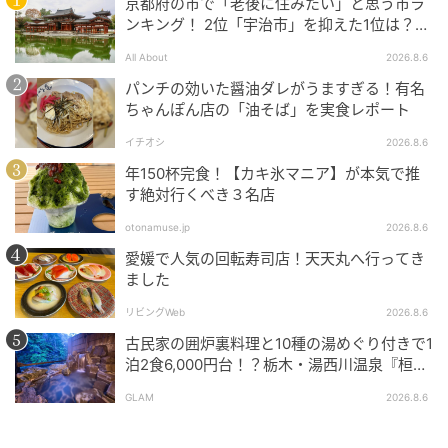
京都府の市で「老後に住みたい」と思う市ラ
ンキング！ 2位「宇治市」を抑えた1位は？
【2026年調査】
All About
2026.8.6
パンチの効いた醤油ダレがうますぎる！有名
ちゃんぽん店の「油そば」を実食レポート
マイナビウーマン
イチオシ
2026.8.6
予約期間：2026年5月5日まで 宿泊期間：2026年4月
年150杯完食！【カキ氷マニア】が本気で推
24日～5月6日 対象客室：モデレートダブル、ハリウッ
す絶対行くべき３名店
ドツイン、モデレートツイン、デラックスツイン 料
otonamuse.jp
2026.8.6
金：ハリウッドツイン2名1室 1名様 1万8,500円～
愛媛で人気の回転寿司店！天天丸へ行ってき
ました
（フォルサ）
リビングWeb
2026.8.6
元記事で読む
古民家の囲炉裏料理と10種の湯めぐり付きで1
泊2食6,000円台！？栃木・湯西川温泉『桓武
次の記事
平氏ゆかりの宿 揚羽』で叶う秘境ステイ
GLAM
2026.8.6
週末ウマ活、はじめます。アラサー女子が初
めての競馬場で見つけた“馬の魅力”