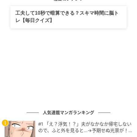
児（4歳以上）1,600円、3歳以下は無料
工夫して10秒で暗算できる？スキマ時間に脳ト
詳細ページ：
https://hotelnikko-
レ【毎日クイズ】
tachikawatokyo.jp/restaurant/plan/steak_worldbuff
et2026/
◇提供メニュー
＜ライブキッチン＞ オーストラリア産サーロインステ
ーキ、スパゲティ カルボナーラ
＜冷製料理＞ カポナータ、蒸し鶏と干しエビのヤムウ
ンセン、ブロッコリーのミモザ風サラダ、チョップド
サラダ、キャベツとトウモロコシのコールスローサラ
ダ、タラモサラダ
人気連載マンガランキング
＜温製料理＞ シーフードグリーンカレー、小籠包、海
#1 「え？浮気！？」夫がなかなか帰宅しない
老とイカのチリソース、ジャンボオムレツの牛肉の赤
ので、ふと外を見ると…→予期せぬ光景が！
｜旦那の不倫が発覚して頭に来たのでメチャ