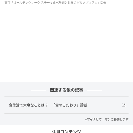
東京「ゴールデンウィーク ステーキ食べ放題と世界のグルメブッフェ」開催
また、同期間の宿泊を対象に、夕食に同ブッフェ、朝
食には40種類以上の和洋ブッフェが付いた2食付き宿
泊プランも提供します。
■開催概要
「ゴールデンウィーク ステーキ食べ放題と世界のグル
メブッフェ」
開催期間：2026年4月24日～5月6日 ※4月24日はディ
ナータイムのみ 提供時間：ランチ・ディナーともに2
関連する他の記事
部制 各90分（ラストオーダーは各回15分前）、＜ラン
チ＞1部 11:30～13:00、2部 13:30～15:00、＜ディナ
食生活で大事なことは？ 「食のこだわり」診断
ー＞1部 17:30～19:00、2部 19:30～21:00 提供店舗：
ホテル日航立川 東京 レストラン「All Day Dining 紗
※マイナビウーマンに移動します
灯」（1階） 料金：大人 6,800円、小学生 3,700円、幼
注目コンテンツ