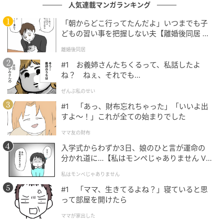
人気連載マンガランキング
「朝からどこ行ってたんだよ」いつまでも子
どもの習い事を把握しない夫【離婚後同居 Vo
l.1】
離婚後同居
#1 お義姉さんたちくるって、私話したよ
ね？ ねぇ、それでも…
ぜんぶ私のせい
#1 「あっ、財布忘れちゃった」「いいよ出
すよ〜！」これが全ての始まりでした
エキサイトニュース
ママ友の財布
入学式からわずか3日、娘のひと言が運命の
母に相談してみると…
分かれ道に…【私はモンペじゃありません Vo
l.1】
私はモンペじゃありません
#1 「ママ、生きてるよね？」寝ていると思
って部屋を開けたら
ママが家出した