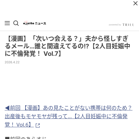
【漫画】「次いつ会える？」夫から怪しすぎ
るメール…誰と間違えてるの!?【2人目妊娠中
に不倫発覚！ Vol.7】
2026.4.22
◀前回 【漫画】あの見たことがない携帯は何のため？
出産後もモヤモヤが残って…【2人目妊娠中に不倫発
覚！ Vol.6】