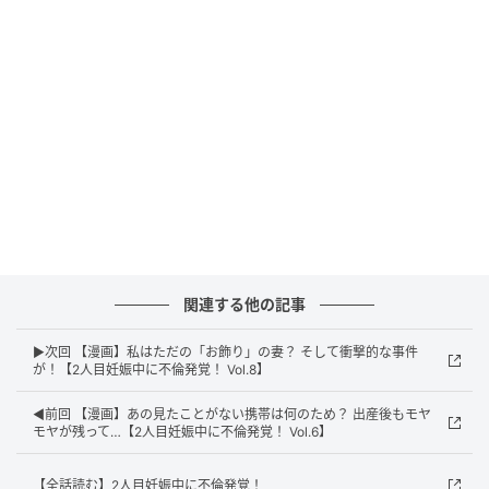
エキサイトニュース
関連する他の記事
▶次回 【漫画】私はただの「お飾り」の妻？ そして衝撃的な事件
が！【2人目妊娠中に不倫発覚！ Vol.8】
◀前回 【漫画】あの見たことがない携帯は何のため？ 出産後もモヤ
モヤが残って…【2人目妊娠中に不倫発覚！ Vol.6】
【全話読む】2人目妊娠中に不倫発覚！