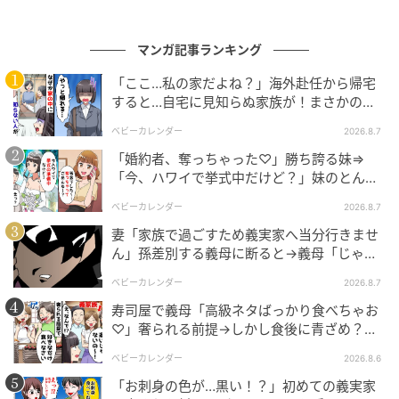
マンガ記事ランキング
「ここ…私の家だよね？」海外赴任から帰宅
すると…自宅に見知らぬ家族が！まさかの真
相とは！？
ベビーカレンダー
2026.8.7
「婚約者、奪っちゃった♡」勝ち誇る妹⇒
「今、ハワイで挙式中だけど？」妹のとんで
もない勘違いとは
ベビーカレンダー
2026.8.7
妻「家族で過ごすため義実家へ当分行きませ
ん」孫差別する義母に断ると→義母「じゃ
あ、私は…」妻絶句＜こどおじ義兄＞
ベビーカレンダー
2026.8.7
エキサイトニュース
寿司屋で義母「高級ネタばっかり食べちゃお
♡」奢られる前提→しかし食後に青ざめ？通
報され警察沙汰！
ベビーカレンダー
2026.8.6
「お刺身の色が…黒い！？」初めての義実家