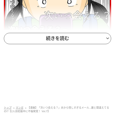
続きを読む
エキサイトニュース
トップ
マンガ
【漫画】「次いつ会える？」夫から怪しすぎるメール…誰と間違えてる
の!?【2人目妊娠中に不倫発覚！ Vol.7】