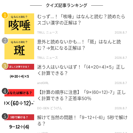
クイズ記事ランキング
むっず…！「咳唾」はなんと読む？読めたら
スゴい漢字の正解は？
TRILL ニュース
2026.8.7
意外と読めないかも…！「斑」はなんと読
む？→気になる正解は？
TRILL ニュース
2026.8.7
迷う人はいないはず！「(4+20÷4)×5」正し
く計算できる？
andGIRL
2026.8.7
【計算の順序に注意】「9×(60÷12)-7」正し
く計算できる？正答率50％
DO-GEN どうげん
2026.8.7
解けて当然の問題！「9−12÷(-6)」5秒で解け
る？