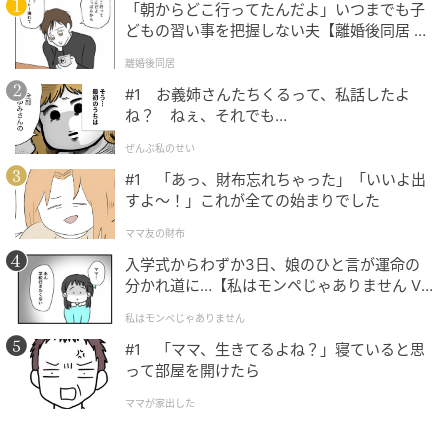
「朝からどこ行ってたんだよ」いつまでも子
どもの習い事を把握しない夫【離婚後同居 Vo
l.1】
離婚後同居
#1 お義姉さんたちくるって、私話したよ
ね？ ねぇ、それでも…
ぜんぶ私のせい
#1 「あっ、財布忘れちゃった」「いいよ出
すよ〜！」これが全ての始まりでした
ママ友の財布
入学式からわずか3日、娘のひと言が運命の
分かれ道に…【私はモンペじゃありません Vo
l.1】
私はモンペじゃありません
#1 「ママ、生きてるよね？」寝ていると思
って部屋を開けたら
ママが家出した