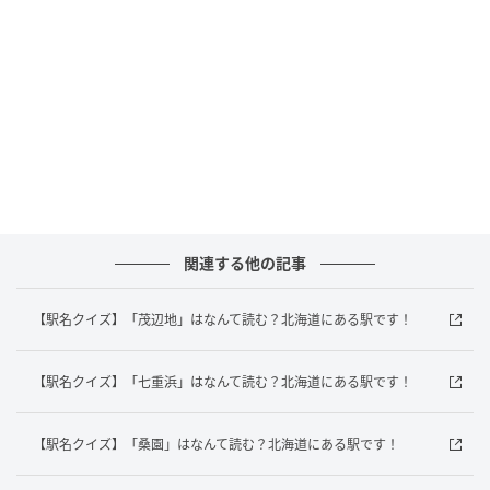
答えは「あさひかわよじょう」でした！
北海道にある「旭川四条駅」は、JR北海道宗谷本線と
JR北海道石北本線が通っていますよ！
あなたは正解がすぐにわかりましたか？意外と難しい
駅名クイズ、ぜひ家族や友だちと一緒に楽しんでみて
くださいね。
関連する他の記事
元記事で読む
【駅名クイズ】「茂辺地」はなんて読む？北海道にある駅です！
次の記事
【韓国グルメ編】ダイエット中にもおすすめ
【駅名クイズ】「七重浜」はなんて読む？北海道にある駅です！
のヘルシー食材！「곤약（コニャク）」の意
味は？
【駅名クイズ】「桑園」はなんて読む？北海道にある駅です！
の記事をもっとみる