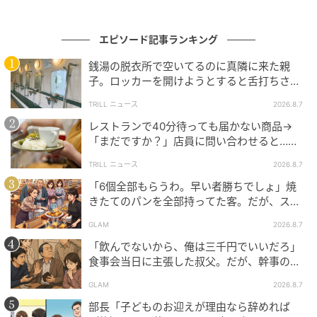
年生まれの姉妹と夫との4人暮らし。育休や仕事復帰を
経て、10年以上商社の営業事務に従事。子育てジャン
エピソード記事ランキング
ルの記事をはじめ、美容にも関心が高く、美容記事も
執筆中。
銭湯の脱衣所で空いてるのに真隣に来た親
子。ロッカーを開けようとすると舌打ちさ
※ベビーカレンダーが独自に実施したアンケートで集
れ…→直後、娘の放った“純粋な一言”に「心の
TRILL ニュース
2026.8.7
中で拍手」
めた読者様の体験談をもとに記事化しています（回答
レストランで40分待っても届かない商品→
時期：2025年8月）
「まだですか？」店員に問い合わせると…そ
の後、“理不尽な対応”に「二度と行っていま
※AI生成画像を使用しています。
TRILL ニュース
2026.8.7
せん」
「6個全部もらうわ。早い者勝ちでしょ」焼
ムーンカレンダー編集室では、女性の体を知って、毎
きたてのパンを全部持ってた客。だが、スタ
ッフの一言で状況が一変
月をもっとラクに快適に、女性の一生をサポートする
GLAM
2026.8.7
記事を配信しています。すべての女性の毎日がもっと
「飲んでないから、俺は三千円でいいだろ」
ラクに楽しくなりますように！
食事会当日に主張した叔父。だが、幹事のい
とこが告げた一言とは
GLAM
2026.8.7
ベビーカレンダー編集部／ムーンカレンダー編集室
部長「子どものお迎えが理由なら辞めれば