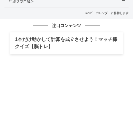
年ぶりの再会＞
のです。私がネイルをしていないことについて、彼か
ら「結婚したらすぐ美意識なくなりそうだよね」「爪
※ベビーカレンダーに移動します
までちゃんとケアしたほうがいいよ」と言われたこと
注目コンテンツ
もあります。
1本だけ動かして計算を成立させよう！マッチ棒
彼なりの考えやこだわりだったのかもしれませんが、
クイズ【脳トレ】
私は彼から指摘されるたびに、少しずつ息苦しさを覚
えるようになりました。尊敬できる部分はあっても、
私には合わないのかもしれないと思うようになったの
です。
別れ話で見えた彼の本音
そうした違和感が積み重なり、私は別れを決意しまし
た。
すると、私が別れたいと伝えたとき、彼はあきれたよ