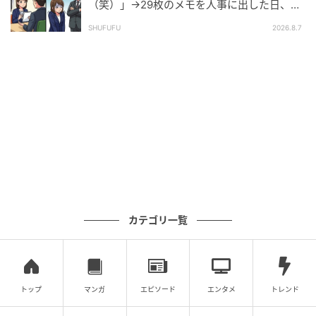
（笑）」→29枚のメモを人事に出した日、部
元記事で読む
長の顔が青ざめたワケ
SHUFUFU
2026.8.7
クリエイター情報
ベビーカレンダー
ベビーカレンダーは妊娠・出産・育児の情報サイト
です。みんなのクチコミや体験談から産婦人科検
索、おでかけ情報、離乳食レシピまで。月間利用者1
000万人以上。
作品をもっとみる
の記事をもっとみる
カテゴリ一覧
トップ
マンガ
エピソード
エンタメ
トレンド