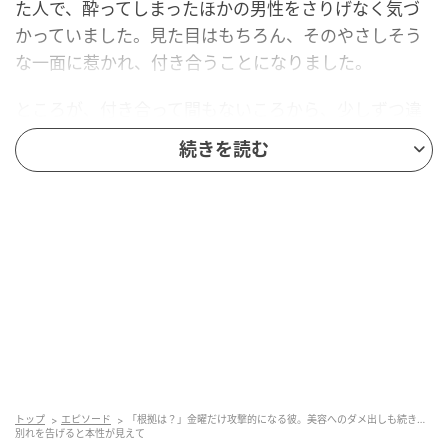
た人で、酔ってしまったほかの男性をさりげなく気づ
かっていました。見た目はもちろん、そのやさしそう
な一面に惹かれ、付き合うことになりました。
ところが、付き合って間もないころから、少しずつ違
和感を覚えるようになりました。彼は付き合う前から
続きを読む
「仕事が忙しい」と言っていたのですが、金曜日の夜
に会うと、なぜか口調がいつも攻撃的なのです。
例えば、私が何気なく話したことに対して、彼は
「で、根拠は？」「それってきみの感想だよね？」
「ちゃんと整理してから話してくれる？」などと返さ
れることがありました。そのたびに、私は彼から責め
られているように感じてしまって……。最初は私の気に
しすぎかもと思っていたのですが、ある日、ついに我
慢の限界がきてしまったのです。
トップ
エピソード
「根拠は？」金曜だけ攻撃的になる彼。美容へのダメ出しも続き…
別れを告げると本性が見えて
私が「どうして金曜日はそんなに攻撃的な話し方にな