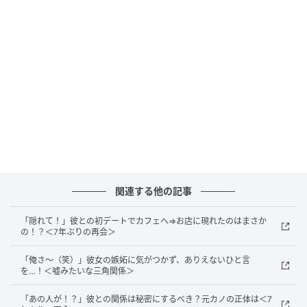
るの？」と聞くと、彼は「いつも金曜日は会議があっ
てずっと議論してるから、その感じが抜けないのか
も」と話していました。本人に強い悪気があったのか
はわかりませんが、私にとって金曜日は気持ちが休ま
らない時間になってしまいました。
美意識の高さがしんどくなって…
彼は化粧品会社に勤めていて、美意識がとても高い人
でした。お泊まりのときは、夜だけでなく朝もシート
関連する他の記事
パックをし、美容液まで丁寧に使っていたのを覚えて
「隠れて！」彼との初デートでカフェへ⇒お店に現れたのはまさか
います。その行動には素直に感心していましたし、最
の！？＜7年ぶりの再会＞
初は「きちんとしている人だな」と好意的に見ていま
「俺さ～（笑）」彼女の嫉妬に気がつかず、ありえないひと言
した。
を…！＜嘘みたいな三角関係＞
ただ、次第にその価値観を私にも求めるようになった
「あの人が！？」彼との関係は秘密にするべき？元カノの正体は＜7