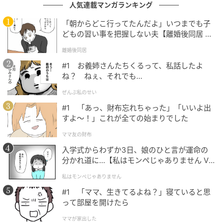
人気連載マンガランキング
うに「せっかく化粧のこととかいろいろ教えてあげた
のに」と言い、そのうえ「きみの誕生日が近かったか
「朝からどこ行ってたんだよ」いつまでも子
どもの習い事を把握しない夫【離婚後同居 Vo
ら、本当は節約したかったけどプレゼントも用意した
l.1】
のに」と不満を口にしたのです。
離婚後同居
#1 お義姉さんたちくるって、私話したよ
その言葉を聞いたとき、私の気持ちはさらに冷めてし
ね？ ねぇ、それでも…
まい、未練はまったく残りませんでした。
ぜんぶ私のせい
#1 「あっ、財布忘れちゃった」「いいよ出
この別れを通して、自分には気持ちの切り替えが上手
すよ〜！」これが全ての始まりでした
で、相手にきつく当たらない人が合っているのだと気
ママ友の財布
づきました。
入学式からわずか3日、娘のひと言が運命の
今の夫は彼とは正反対で、一緒にいて気持ちがラクな
分かれ道に…【私はモンペじゃありません Vo
l.1】
人です。あのときの経験があったからこそ、自分に合
私はモンペじゃありません
う相手を見つめ直せたのだと思っています。
#1 「ママ、生きてるよね？」寝ていると思
って部屋を開けたら
著者：伊東理恵子／30代女性・2018年生まれ、2025
ママが家出した