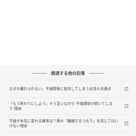
気持ちを過去に引き戻します。実際には起きていない
未来に意識が向くことで、今の現実から抜け出しにく
くなります。
不倫関係を引きずってしまうのは“それだけ感情を使っ
ていた”証拠。ただ、そのまま過去にとどまり続けるの
ではなく、少しずつ手放していく覚悟を決めましょ
う。 ※画像は生成AIで作成しています
関連する他の記事
元記事で読む
なぜか離れられない。不倫関係に依存してしまう女性の共通点
次の記事
「いい人なのに疲れる…」一緒にいて心地い
「もう終わりにしよう」そう言いながら“不倫関係が続いてしま
い人・疲れる人の差はここ
う”理由
不倫が本気に変わる確率は？男の「離婚するつもり」を信じてはい
けない理由
の記事をもっとみる