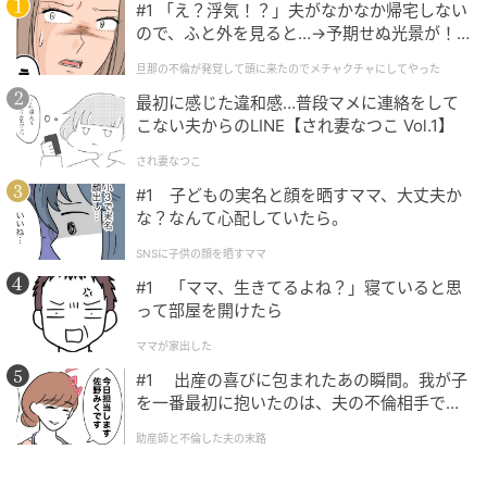
#1 「え？浮気！？」夫がなかなか帰宅しない
ので、ふと外を見ると…→予期せぬ光景が！
｜旦那の不倫が発覚して頭に来たのでメチャ
旦那の不倫が発覚して頭に来たのでメチャクチャにしてやった
クチャにしてやった
最初に感じた違和感…普段マメに連絡をして
こない夫からのLINE【され妻なつこ Vol.1】
され妻なつこ
#1 子どもの実名と顔を晒すママ、大丈夫か
な？なんて心配していたら。
SNSに子供の顔を晒すママ
#1 「ママ、生きてるよね？」寝ていると思
って部屋を開けたら
ママが家出した
#1 出産の喜びに包まれたあの瞬間。我が子
を一番最初に抱いたのは、夫の不倫相手でし
た。
助産師と不倫した夫の末路