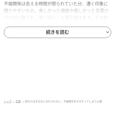
不倫関係は会える時間が限られていた分、濃く印象に
残りやすいもの。楽しかった場面や優しかった言葉だ
けが切り取られ、思い出として残り続けます。その結
果、現実以上に“いい関係だった”と感じやすいのが特
徴です。
続きを読む
終わり方が曖昧だと区切りがつかない
はっきりと話し合って終わったわけではなく、なんと
なく連絡が減って終わった場合、気持ちの整理が追い
つきにくくなるもの。「これで本当に終わりだったの
か」と、どこかで引っかかりが残るのです。
“もしも”を考えてしまう
トップ
恋愛
別れたはずなのに忘れられない。不倫相手を引きずってしまう心理
「あのとき違う選択をしていたら」といった想像も、