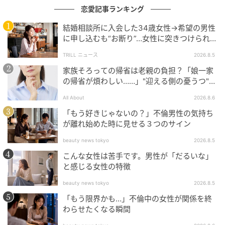
恋愛記事ランキング
結婚相談所に入会した34歳女性→希望の男性
に申し込むも“お断り”…女性に突きつけられた
「高望み」以上の残酷な原因とは？
TRILL ニュース
2026.8.5
家族そろっての帰省は老親の負担？「娘一家
の帰省が煩わしい……」"迎える側の憂うつ"の
正体と対処法
All About
2026.8.6
「もう好きじゃないの？」不倫男性の気持ち
が離れ始めた時に見せる３つのサイン
beauty news tokyo
2026.8.5
こんな女性は苦手です。男性が「だるいな」
と感じる女性の特徴
beauty news tokyo
2026.8.5
「もう限界かも…」不倫中の女性が関係を終
わらせたくなる瞬間