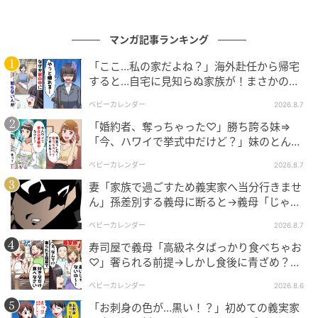
マンガ記事ランキング
「ここ…私の家だよね？」海外赴任から帰宅
すると…自宅に見知らぬ家族が！まさかの真
相とは！？
ベビーカレンダー
2026.8.7
エキサイトニュース
「婚約者、奪っちゃった♡」勝ち誇る妹⇒
「今、ハワイで挙式中だけど？」妹のとんで
もない勘違いとは
ベビーカレンダー
2026.8.7
妻「家族で過ごすため義実家へ当分行きませ
ん」孫差別する義母に断ると→義母「じゃ
あ、私は…」妻絶句＜こどおじ義兄＞
ベビーカレンダー
2026.8.7
寿司屋で義母「高級ネタばっかり食べちゃお
♡」奢られる前提→しかし食後に青ざめ？通
報され警察沙汰！
ベビーカレンダー
2026.8.6
「お刺身の色が…黒い！？」初めての義実家