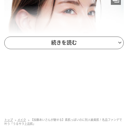
続きを読む
＼まずは人気ヘアメイクさんの口コミをcheck！／
『パウダリーなのに潤う新感覚の“ジェル粉”ファン
デ！』
パウダーなのに粉っぽく乾燥せず肌に溶け込むような
トップ
メイク
【加藤あいさんが魅せる】素肌っぽいのに別人級美肌！名品ファンデで
叶う「うるサラ上品肌」
ツヤと軽さ。今までのパウダリーの常識を変えるよう