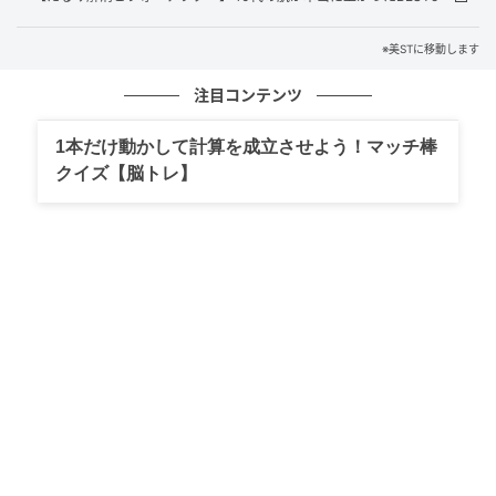
※美STに移動します
注目コンテンツ
1本だけ動かして計算を成立させよう！マッチ棒
クイズ【脳トレ】
ジェル処方を採用し、粉っぽさや白浮きを一切感じさ
せない、肌と一体化するような仕上がりを実現。薄膜
なのに毛穴や色ムラはしっかりカモフラージュし、イ
キイキとした透明感を引き出す新感覚のパウダリーフ
ァンデーション。全10色 ￥9,350〈セット価格〉（）
＼下地やチークは…／