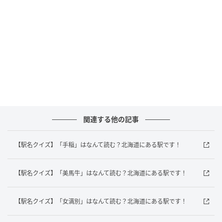
答えは「そうえん」でした！
北海道にある「桑園駅」は、JR北海道函館本線と札沼
線（学園都市線）が通っていますよ！
あなたは正解がすぐにわかりましたか？意外と難しい
駅名クイズ、ぜひ家族や友だちと一緒に楽しんでみて
くださいね。
関連する他の記事
元記事で読む
【駅名クイズ】「手稲」はなんて読む？北海道にある駅です！
次の記事
【駅名クイズ】「琴似」はなんて読む？北海
【駅名クイズ】「美馬牛」はなんて読む？北海道にある駅です！
道にある駅です！
【駅名クイズ】「女満別」はなんて読む？北海道にある駅です！
の記事をもっとみる