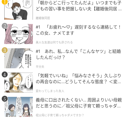
「朝からどこ行ってたんだよ」いつまでも子
どもの習い事を把握しない夫【離婚後同居 Vo
l.1】
離婚後同居
#1 「お疲れ〜♡」遅刻するなら連絡して！
この女、ナメてます
美人な友達は何でも許される
#1 あれ、私…なんで「こんなヤツ」と結婚
したんだっけ？
半分夫
「気軽でいいね」「悩みなさそう」久しぶり
の再会なのに…どうしてそんな態度？ ＜変わ
ってしまった友人 1話＞【ため息がこぼれる
変わってしまった友人
日には】
義母に口出されたくない… 周囲よりいい母親
だと思うのに／祖父母に子育て頼っちゃダメ
ですか？（1）【私のママ友付き合い事情 ま
祖父母に子育て頼っちゃダメですか？
んが】