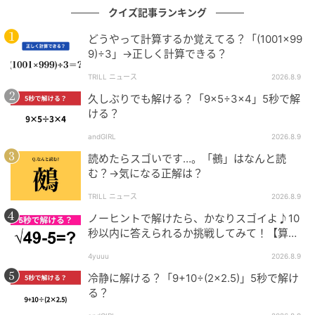
クイズ記事ランキング
どうやって計算するか覚えてる？「(1001×99
9)÷3」→正しく計算できる？
TRILL ニュース
2026.8.9
久しぶりでも解ける？「9×5÷3×4」5秒で解
ける？
andGIRL
2026.8.9
読めたらスゴいです…。「鵺」はなんと読
む？→気になる正解は？
TRILL ニュース
2026.8.9
ノーヒントで解けたら、かなりスゴイよ♪10
秒以内に答えられるか挑戦してみて！【算数
クイズ】
4yuuu
2026.8.9
冷静に解ける？「9+10÷(2×2.5)」5秒で解け
る？