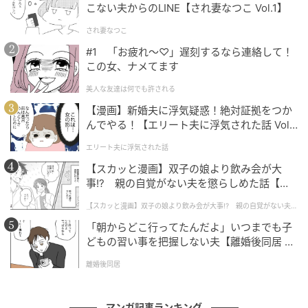
こない夫からのLINE【され妻なつこ Vol.1】
され妻なつこ
#1 「お疲れ〜♡」遅刻するなら連絡して！
この女、ナメてます
美人な友達は何でも許される
【漫画】新婚夫に浮気疑惑！絶対証拠をつか
んでやる！【エリート夫に浮気された話 Vol.
1】
エキサイトニュース
エリート夫に浮気された話
【スカッと漫画】双子の娘より飲み会が大
事!? 親の自覚がない夫を懲らしめた話【第1
話】
【スカッと漫画】双子の娘より飲み会が大事!? 親の自覚がない夫を
懲らしめた話
「朝からどこ行ってたんだよ」いつまでも子
どもの習い事を把握しない夫【離婚後同居 Vo
l.1】
離婚後同居
マンガ記事ランキング