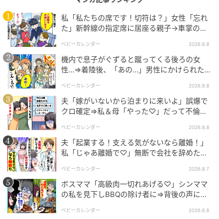
私「私たちの席です！切符は？」女性「忘れ
た」新幹線の指定席に居座る親子→車掌の注
エキサイトニュース
意に移動…直後、ゾッとする発言
ベビーカレンダー
2026.8.8
機内で息子がぐずると蹴ってくる後ろの女
性…⇒着陸後、「あの…」男性にかけられた驚
きの言葉とは
ベビーカレンダー
2026.8.8
夫「嫁がいないから泊まりに来いよ」誤爆で
クロ確定⇒私＆母「やった♡」だって不倫相
手の正体は！
ベビーカレンダー
2026.8.8
夫「起業する！支える気がないなら離婚！」
私「じゃあ離婚で♡」無断で会社を辞めた元
夫、お先真っ暗！
ベビーカレンダー
2026.8.7
ボスママ「高級肉一切れあげる♡」シンママ
エキサイトニュース
の私を見下しBBQの除け者に⇒背後の声に突
然青ざめたワケ
ベビーカレンダー
2026.8.8