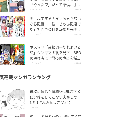
「やった♡」だって不倫相手の
正体は！
ベビーカレンダー
2026.8.8
夫「起業する！支える気がない
なら離婚！」私「じゃあ離婚で
♡」無断で会社を辞めた元夫、
お先真っ暗！
ベビーカレンダー
2026.8.7
ボスママ「高級肉一切れあげる
♡」シンママの私を見下しBBQ
の除け者に⇒背後の声に突然青
ざめたワケ
ベビーカレンダー
2026.8.8
気連載マンガランキング
最初に感じた違和感…普段マメ
に連絡をしてこない夫からのLI
NE【され妻なつこ Vol.1】
され妻なつこ
#1 「お疲れ〜♡」遅刻するな