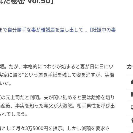
秘密 Vol.50】
まで自分勝手な妻が離婚届を差し出して…【妊娠中の妻
妊娠。だが、本格的につわりが始まると妻が日に日にワ
カ
実家に帰る"という置き手紙を残して姿を消すが、実際
いた。
妻の元上司だと判明。夫が問い詰めると妻は離婚を切り
出産後、事実を知った義父が大激怒。相手男性を呼び出
られてしまう。
として月々3万5000円を提示。しかし減額を要求さ