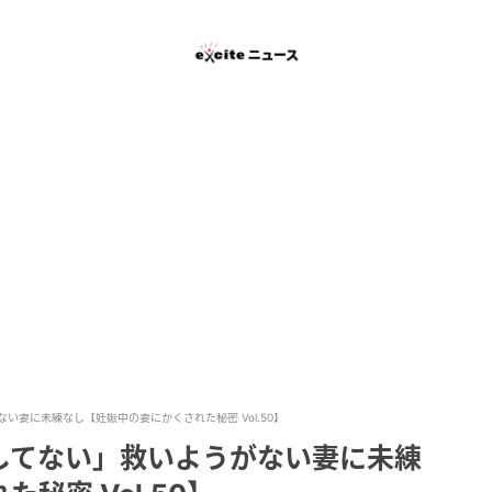
妻に未練なし【妊娠中の妻にかくされた秘密 Vol.50】
してない」救いようがない妻に未練