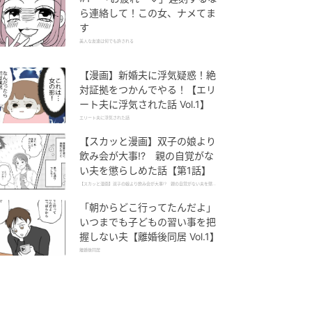
ら連絡して！この女、ナメてま
す
美人な友達は何でも許される
【漫画】新婚夫に浮気疑惑！絶
対証拠をつかんでやる！【エリ
ート夫に浮気された話 Vol.1】
エリート夫に浮気された話
【スカッと漫画】双子の娘より
飲み会が大事!? 親の自覚がな
い夫を懲らしめた話【第1話】
【スカッと漫画】双子の娘より飲み会が大事!? 親の自覚がない夫を懲ら
しめた話
「朝からどこ行ってたんだよ」
いつまでも子どもの習い事を把
握しない夫【離婚後同居 Vol.1】
離婚後同居