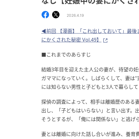
なし【妊娠中の妻にかくされた
2026.4.19
◀前回 【漫画】「これ出しておいて」最後
にかくされた秘密 Vol.49】
■これまでのあらすじ
結婚3年目を迎えた主人公の妻が、待望の
ガママになっていく。しばらくして、妻は"
には知らない男性と子どもと3人で暮らして
探偵の調査によって、相手は離婚歴のある
出し、「子どもはいらない」と言い出す。
そうとするが、「俺には関係ない」と逃げ
妻とは離婚に向けた話し合いが進み、養育費