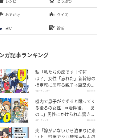
レシピ
どうぶつ
おでかけ
クイズ
占い
診断
ンガ記事ランキング
私「私たちの席です！切符
は？」女性「忘れた」新幹線の
指定席に居座る親子→車掌の注
意に移動…直後、ゾッとする発
ベビーカレンダー
2026.8.8
言
機内で息子がぐずると蹴ってく
る後ろの女性…⇒着陸後、「あ
の…」男性にかけられた驚きの
言葉とは
ベビーカレンダー
2026.8.8
夫「嫁がいないから泊まりに来
いよ」誤爆でクロ確定⇒私＆母