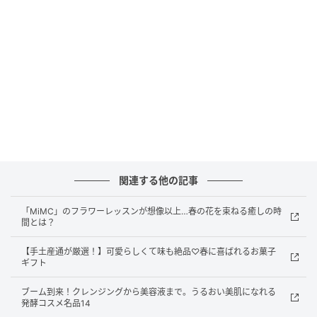
関連する他の記事
「MiMC」のフラワーレッスンが想像以上…春の花を束ねる癒しの時
出典：
https://sheage.jp/article/120957
間とは？
唇の上でとろけるような、なめらかな塗り心地。みず
【手土産通が厳選！】可愛らしくて味も絶品♡春に喜ばれるお菓子
みずしくのび広がり、唇の動きに合わせてフィット
ギフト
し、つけたての仕上がりが続きます。ツヤ高いオイル
ブーム到来！クレンジングから美容液まで。うるおい美肌になれる
をふんだんに使用しながらも、ベタつきにくく、唇を
発酵コスメ名品14