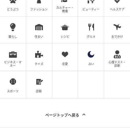
やさしい色と澄んだツヤが唇に寄り添う
カルチャー・
どうぶつ
ファッション
ビューティー
ヘルスケア
教養
RMK デューイーメルト リップカラー
暮らし
住まい
レシピ
グルメ
おでかけ
ビジネス・マ
心理テスト・
クイズ
恋愛
占い
ネー
診断
スポーツ
診断
ページトップへ戻る
出典：
https://sheage.jp/article/120957
くすみを秘めたやさしいカラーと透明感あふれる澄ん