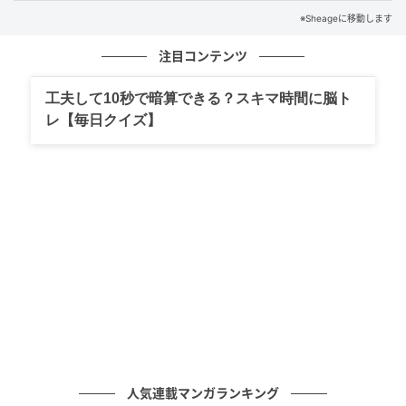
包むしっとりしたうるおい感。花冠のレリーフをあし
※Sheageに移動します
らったデザインや、クリスタルフローラルブーケの香
りが、春らしいロマンチックな気分を高めてくれま
注目コンテンツ
す。
工夫して10秒で暗算できる？スキマ時間に脳ト
レ【毎日クイズ】
ジルスチュアート
リップブロッサム グロウ
全25色 各3,520円（税込）
おすすめカラー
右／25 azalea wish
春に咲くアザレアの花をイメージしたヌードピーチカ
ラー。肌なじみがよく、シーンを選ばずデイリーで活
躍します。
人気連載マンガランキング
左／13 happy primula