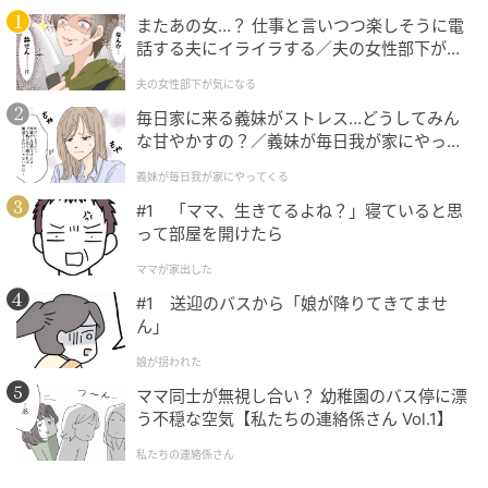
多彩なパールを潜ませた鮮やかなミルキーレッド。ひ
またあの女…？ 仕事と言いつつ楽しそうに電
と塗りで表情に明るさをもたらし、ハッピーな気分を
話する夫にイライラする／夫の女性部下が気
になる（1）【夫婦の危機 まんが】
運びます。
夫の女性部下が気になる
毎日家に来る義妹がストレス…どうしてみん
な甘やかすの？／義妹が毎日我が家にやって
唇をふっくらと際立たせる陶酔美粘膜カラー
くる（1）【義父母がシンドイんです！ まん
義妹が毎日我が家にやってくる
が】
#1 「ママ、生きてるよね？」寝ていると思
カネボウ ルージュスターヴァイブラント
って部屋を開けたら
ママが家出した
#1 送迎のバスから「娘が降りてきてませ
ん」
娘が拐われた
ママ同士が無視し合い？ 幼稚園のバス停に漂
う不穏な空気【私たちの連絡係さん Vol.1】
私たちの連絡係さん