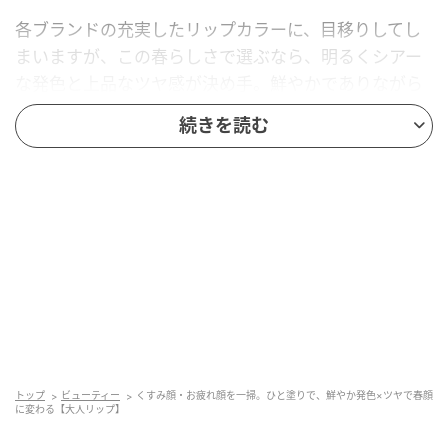
各ブランドの充実したリップカラーに、目移りしてし
まいますが、この春らしさで選ぶなら、明るくシアー
な発色と上品なツヤ感が決め手。鮮やかでありながら
派手すぎず、盛りすぎないナチュラルな輝きが、洗練
続きを読む
さと抜け感の絶妙なバランスを叶えます。輪郭を取ら
ずラフに塗ることで軽やかな仕上がりに。春の陽射し
に映えて、表情をいきいきと引き立ててくれます。
注目ブランドのおすすめカラーを紹介
満開の花のようにツヤめいた彩りが長時間続
く
トップ
ビューティー
くすみ顔・お疲れ顔を一掃。ひと塗りで、鮮やか発色×ツヤで春顔
に変わる【大人リップ】
ジルスチュアート リップブロッサム グロウ