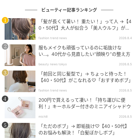
ビューティー記事ランキング
「髪が長くて暑い！ 重たい！」って人 →【4
出典：
https://sheage.jp/article/120957
0・50代】大人が似合う「美人ウルフ」がお
すすめ♡
fashion trend news
2026.8.4
鮮やかな血色カラーを、粘膜のような厚みのあるツヤ
服もメイクも頑張っているのに垢抜けな
膜で包み込む「ヴァイブランシー ラスティングテクノ
い…。40代から見直したい“顔映り”の整え方
ロジー」を採用した、ラスティングルージュ。もっち
りと押し返すような弾力を感じさせ、唇をふっくらと
beauty news tokyo
2026.8.5
整えます。時間が経っても生命力あふれる血色感、ツ
「前回と同じ髪型で」→ ちょっと待った！
【40・50代】がこなれる♡「おすすめボブ」
ヤ、うるおいをキープ。塗り立ての心地よさまでが続
きます。大人に似合うエレガントカラーが充実。選ぶ
fashion trend news
2026.8.5
楽しさも堪能できます。
200円で買えるって凄い！「持ち運びに便
利！」キーホルダー付きのミニアイシャドウ
michill
2026.8.5
カネボウ
「ただのボブ」→ 即垢抜け♡【40・50代】
ルージュスターヴァイブラント
のお悩みも解決！「白髪ぼかしボブ」