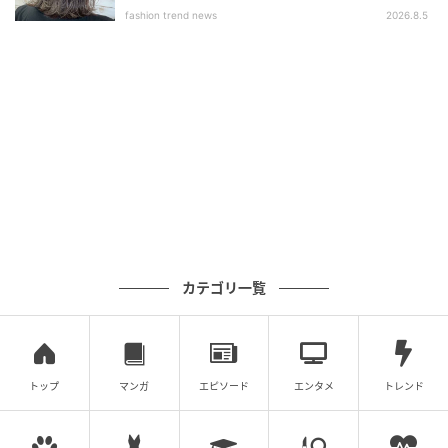
全19色（限定２色）
fashion trend news
2026.8.5
各5,060円（税込）
おすすめカラー
右／EX15 Prism Mane（限定カラー）
ほんのり青みを帯びた明るいシアーピンク。みずみず
しいツヤのなかに、ピンクパールがユニコーンのたて
がみのように幻想的にきらめきます。2026年４月発売
の限定色。
左／V16 Rose Chai
カテゴリ一覧
チャイのような深みのベージュに赤みが溶け込んだ上
品カラー。ほどよい血色感で肌になじみ、落ち着いた
雰囲気をつくります。
トップ
マンガ
エピソード
エンタメ
トレンド