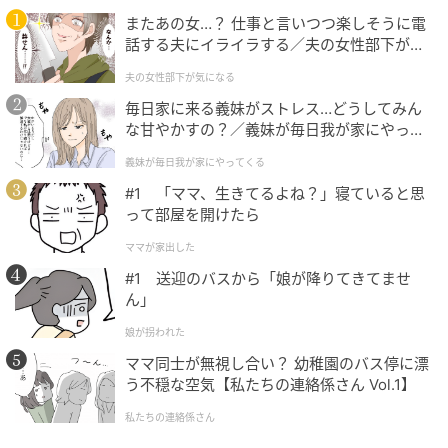
またあの女…？ 仕事と言いつつ楽しそうに電
話する夫にイライラする／夫の女性部下が気
になる（1）【夫婦の危機 まんが】
夫の女性部下が気になる
毎日家に来る義妹がストレス…どうしてみん
な甘やかすの？／義妹が毎日我が家にやって
くる（1）【義父母がシンドイんです！ まん
義妹が毎日我が家にやってくる
が】
#1 「ママ、生きてるよね？」寝ていると思
元記事で読む
って部屋を開けたら
ママが家出した
次の記事
#1 送迎のバスから「娘が降りてきてませ
【天才的な作戦】あんなに嫌がってたのに！
ん」
おやつに夢中な隙に猫さんの爪切り完了
娘が拐われた
ママ同士が無視し合い？ 幼稚園のバス停に漂
う不穏な空気【私たちの連絡係さん Vol.1】
の記事をもっとみる
私たちの連絡係さん