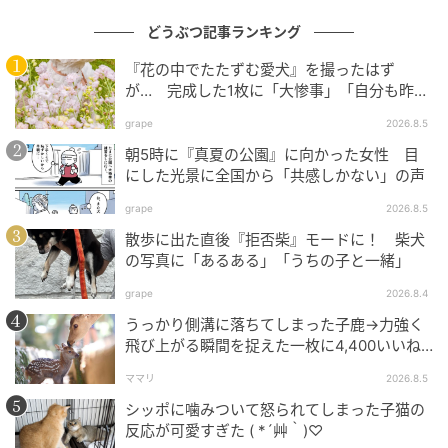
どうぶつ記事ランキング
『花の中でたたずむ愛犬』を撮ったはず
が… 完成した1枚に「大惨事」「自分も昨日
こうなってた」の声
grape
2026.8.5
朝5時に『真夏の公園』に向かった女性 目
にした光景に全国から「共感しかない」の声
grape
2026.8.5
散歩に出た直後『拒否柴』モードに！ 柴犬
の写真に「あるある」「うちの子と一緒」
grape
2026.8.4
うっかり側溝に落ちてしまった子鹿→力強く
飛び上がる瞬間を捉えた一枚に4,400いいね
「あぁよかった」
ママリ
2026.8.5
シッポに噛みついて怒られてしまった子猫の
反応が可愛すぎた ( *´艸｀)♡