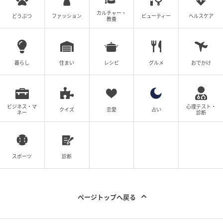
カルチャー・
どうぶつ
ファッション
ビューティー
ヘルスケア
教養
暮らし
住まい
レシピ
グルメ
おでかけ
ビジネス・マ
心理テスト・
クイズ
恋愛
占い
ネー
診断
スポーツ
診断
ページトップへ戻る