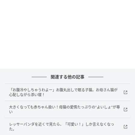
と言わんばかりの猛烈なアピールを続けます。
飼い主さんの気を引こうと
一生懸命な姿が、たまらなく愛おしいですね。
「あなたがいると、作業が進まないわね」
と言いつつも、飼い主さんの表情は笑顔でいっぱい。
関連する他の記事
自分を最優先してほしい猫さんの純粋な甘えに、
「お腹冷やしちゃうわよー」お腹丸出しで眠る子猫。お母さん猫が
心配しながら添い寝！
ついつい根負けしてしまいます。
大きくなっても赤ちゃん扱い！母猫の愛情たっぷりの“よいしょ”が尊
飼い主さんへの大好きが止まらない、
い
レッサーパンダを近くで見たら、「可愛い！」しか言えなくなっ
甘えん坊なプディングさんの
た。