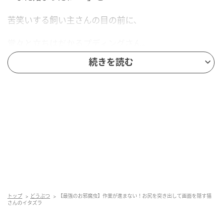
苦笑いする飼い主さんの目の前に、
堂々と立ちはだかるプディングさん。
続きを読む
iPadの画面をふさぐだけでなく、
しっぽをゆらゆらさせたり、
お尻を突き出したりと、
視界を完全にシャットアウト！
飼い主さんが「何も見えないわよ」と声をかけても、
本人はどこ吹く風。
トップ
どうぶつ
【最強のお邪魔虫】作業が進まない！お尻を突き出して画面を隠す猫
さんのイタズラ
むしろ「画面の中の猫より、目の前の私を見るニ
ャ！」