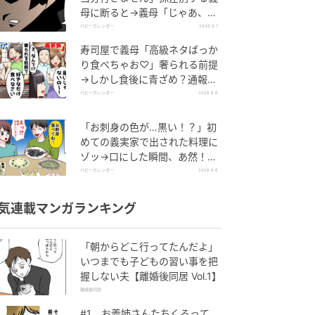
母に断ると→義母「じゃあ、私
は…」妻絶句＜こどおじ義兄＞
ベビーカレンダー
2026.8.7
寿司屋で義母「高級ネタばっか
り食べちゃお♡」奢られる前提
→しかし食後に青ざめ？通報さ
れ警察沙汰！
ベビーカレンダー
2026.8.6
「お刺身の色が…黒い！？」初
めての義実家で出された料理に
ゾッ→口にした瞬間、あ然！刺
身の正体は
ベビーカレンダー
2026.8.6
気連載マンガランキング
「朝からどこ行ってたんだよ」
いつまでも子どもの習い事を把
握しない夫【離婚後同居 Vol.1】
離婚後同居
#1 お義姉さんたちくるって、