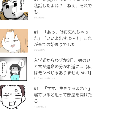
私話したよね？ ねぇ、それで
も…
ぜんぶ私のせい
#1 「あっ、財布忘れちゃっ
た」「いいよ出すよ〜！」これ
が全ての始まりでした
ママ友の財布
入学式からわずか3日、娘のひ
と言が運命の分かれ道に…【私
はモンペじゃありません Vol.1】
私はモンペじゃありません
#1 「ママ、生きてるよね？」
寝ていると思って部屋を開けた
ら
ママが家出した