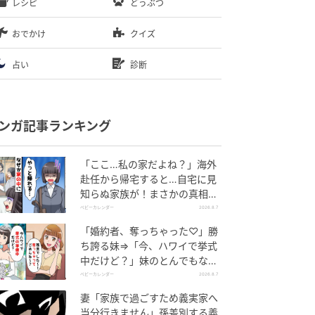
レシピ
どうぶつ
おでかけ
クイズ
占い
診断
ンガ記事ランキング
「ここ…私の家だよね？」海外
赴任から帰宅すると…自宅に見
知らぬ家族が！まさかの真相と
は！？
ベビーカレンダー
2026.8.7
「婚約者、奪っちゃった♡」勝
ち誇る妹⇒「今、ハワイで挙式
中だけど？」妹のとんでもない
勘違いとは
ベビーカレンダー
2026.8.7
妻「家族で過ごすため義実家へ
当分行きません」孫差別する義