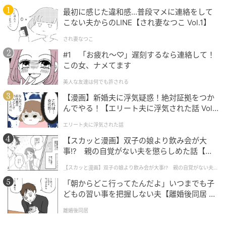
出典:googirl
最初に感じた違和感…普段マメに連絡をして
こない夫からのLINE【され妻なつこ Vol.1】
され妻なつこ
#1 「お疲れ〜♡」遅刻するなら連絡して！
この女、ナメてます
美人な友達は何でも許される
【漫画】新婚夫に浮気疑惑！絶対証拠をつか
んでやる！【エリート夫に浮気された話 Vol.
1】
エリート夫に浮気された話
【スカッと漫画】双子の娘より飲み会が大
出典:googirl
事!? 親の自覚がない夫を懲らしめた話【第1
話】
【スカッと漫画】双子の娘より飲み会が大事!? 親の自覚がない夫を
懲らしめた話
「朝からどこ行ってたんだよ」いつまでも子
どもの習い事を把握しない夫【離婚後同居 Vo
l.1】
離婚後同居