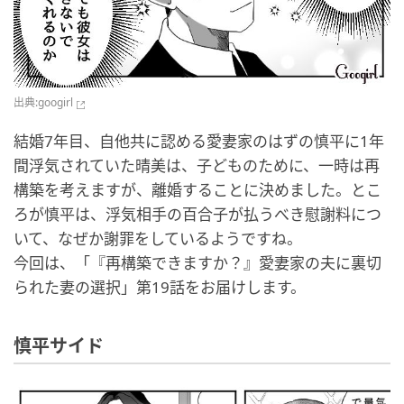
出典:googirl
結婚7年目、自他共に認める愛妻家のはずの慎平に1年
間浮気されていた晴美は、子どものために、一時は再
構築を考えますが、離婚することに決めました。とこ
ろが慎平は、浮気相手の百合子が払うべき慰謝料につ
いて、なぜか謝罪をしているようですね。
今回は、「『再構築できますか？』愛妻家の夫に裏切
られた妻の選択」第19話をお届けします。
慎平サイド