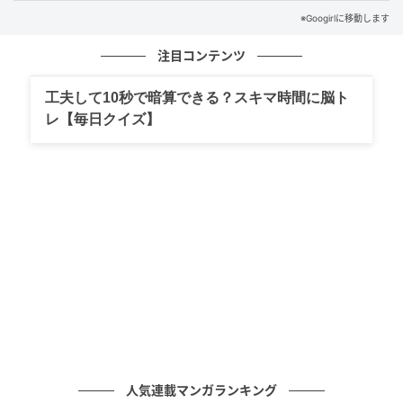
※Googirlに移動します
注目コンテンツ
工夫して10秒で暗算できる？スキマ時間に脳ト
レ【毎日クイズ】
出典:googirl
人気連載マンガランキング