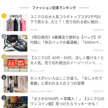
ファッション記事ランキング
ユニクロの大人気コラボトップスが2千円以
下で買える…だと？！売り切れる前に絶対買
い！
michill
2026.8.6
《明日発売》4層構造で便利な【バッグ】が
付録に「休日バッグの最適解」「500mlペッ
トボトルも入る」
4yuuu
2026.8.6
【ユニクロ】40代・50代、涼しく履ける！と
大人気。売り切れ続出のイージーパンツ、買
ってみた！
暮らしニスタ
2026.8.6
センスがいい人はここが違う。「おしゃれで
素敵」と思われる人の３つの習慣
beauty news tokyo
2026.8.6
「まさかの500円 → 即購入！ 」【ユニクロの
出典：and ST
ワンコイン服】見つけたらラッキーかも！