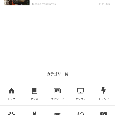
fashion trend news
2026.8.6
今季注目のレーススカートに、ブルーストライプのフ
ーディーを組み合わせ。デニムベストでカジュアルな
ニュアンスをプラスして、親しみやすいトレンドコー
デに仕上げています。フーディーは甘めアイテムとも
組み合わせやすく、どこか品のあるカジュアルスタイ
ルを作れるのがポイント。シワが気になりにくい素材
なので、長時間のお出かけや旅行にもぴったりです。
※すべての商品情報・画像はand ST出典です。
※記事内の情報は執筆時のものになります。価格変更
や、販売終了の可能性もございます。最新の商品情報
カテゴリ一覧
は各お店・ブランドなどにご確認くださいませ。
Writer：Anne.M
トップ
マンガ
エピソード
エンタメ
トレンド
元記事で読む