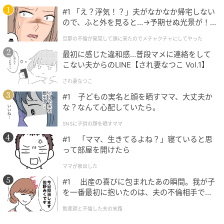
っと羽織って使うのもOK。ゆるめのサイズ感とヒップ
#1 「え？浮気！？」夫がなかなか帰宅しない
まで隠れる絶妙な丈が、気になる部分をうまくカバー
ので、ふと外を見ると…→予期せぬ光景が！
｜旦那の不倫が発覚して頭に来たのでメチャ
してくれそうです。軽量かつタフそうなポリエステル
旦那の不倫が発覚して頭に来たのでメチャクチャにしてやった
クチャにしてやった
素材で、アクティブに過ごしたい日にもぴったり。ピ
最初に感じた違和感…普段マメに連絡をして
ンクのサロペットに白のフーディーシャツを合わせた
こない夫からのLINE【され妻なつこ Vol.1】
スタイルなら、軽やかさの中にやわらかな雰囲気も加
され妻なつこ
わります。
#1 子どもの実名と顔を晒すママ、大丈夫か
な？なんて心配していたら。
SNSに子供の顔を晒すママ
甘辛MIXの着こなしでトレンド感アップ
#1 「ママ、生きてるよね？」寝ていると思
って部屋を開けたら
ママが家出した
#1 出産の喜びに包まれたあの瞬間。我が子
を一番最初に抱いたのは、夫の不倫相手でし
た。
助産師と不倫した夫の末路