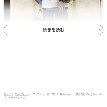
続きを読む
出典：and ST
【niko and ...】「アソートUVフーディシャツ」
¥6,000（税込）
トップ
ファッション
アクティブに動く日に！【niko and ...】着るだけで即オシャレ♡
「フーディーシャツ」
このフーディーシャツは、袖が膨らんでいるところが