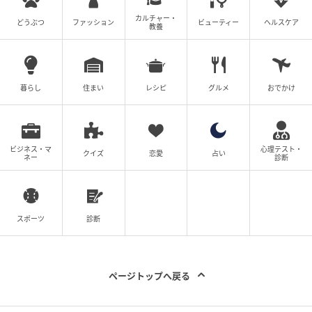
次の記事
カルチャー・
どうぶつ
ファッション
ビューティー
ヘルスケア
リアルな韓国ファッションをその場で！【MU
教養
SINSA】東京ポップアップ、好評開催中
暮らし
住まい
レシピ
グルメ
おでかけ
の記事をもっとみる
ビジネス・マ
心理テスト・
クイズ
恋愛
占い
ネー
診断
スポーツ
診断
ページトップへ戻る