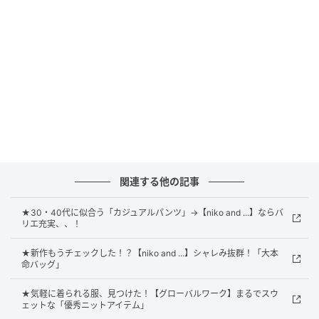
大きな特徴。ポワンと膨らむシルエットが、ラフな中
に甘さやかわいさを演出してくれます。薄手なのでレ
イヤードもしやすく、半袖Tの中に仕込めば春らしいカ
ジュアルスタイルが出来上がり。特にブルーのチェッ
ク柄は、シンプルなコーデの爽やかなアクセントにお
すすめです。
季節の変わり目のライトな羽織にもピッタリ
関連する他の記事
★30・40代に似合う「カジュアルパンツ」→【niko and ...】ならバ
リエ充実、、！
★新作もうチェックした！？【niko and ...】シャレみ抜群！「大本
命バッグ」
★気軽に着られる服、見つけた！【グローバルワーク】まるでスウ
ェットな「優秀ニットアイテム」