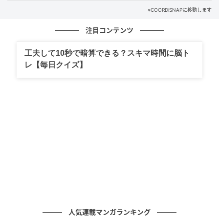
※COORDiSNAPに移動します
注目コンテンツ
工夫して10秒で暗算できる？スキマ時間に脳ト
レ【毎日クイズ】
出典：and ST
人気連載マンガランキング
前開きタイプのアイテムだから、季節の変わり目はさ