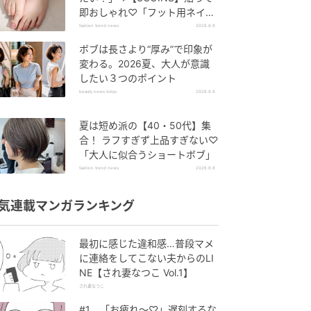
即おしゃれ♡「フット用ネイル
チップ」
fashion trend news
2026.8.8
ボブは長さより“厚み”で印象が
変わる。2026夏、大人が意識
したい３つのポイント
beauty news tokyo
2026.8.8
夏は短め派の【40・50代】集
合！ ラフすぎず上品すぎない♡
「大人に似合うショートボブ」
fashion trend news
2026.8.8
気連載マンガランキング
最初に感じた違和感…普段マメ
に連絡をしてこない夫からのLI
NE【され妻なつこ Vol.1】
され妻なつこ
#1 「お疲れ〜♡」遅刻するな