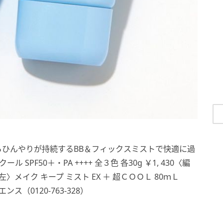
ひんやりが持続するBB＆フィックスミストで快適に過
 SPF50＋・PA ++++ 全３色 各30g ￥1, 430〈編
〈左〉メイク キープ ミスト EX ＋ 超ＣＯＯＬ 80ｍＬ
ス（0120-763-328）