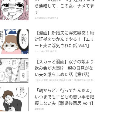
ら連絡して！この女、ナメてま
す
美人な友達は何でも許される
【漫画】新婚夫に浮気疑惑！絶
対証拠をつかんでやる！【エリ
ート夫に浮気された話 Vol.1】
エリート夫に浮気された話
【スカッと漫画】双子の娘より
飲み会が大事!? 親の自覚がな
い夫を懲らしめた話【第1話】
【スカッと漫画】双子の娘より飲み会が大事!? 親の自覚がない夫を懲ら
しめた話
「朝からどこ行ってたんだよ」
いつまでも子どもの習い事を把
握しない夫【離婚後同居 Vol.1】
離婚後同居