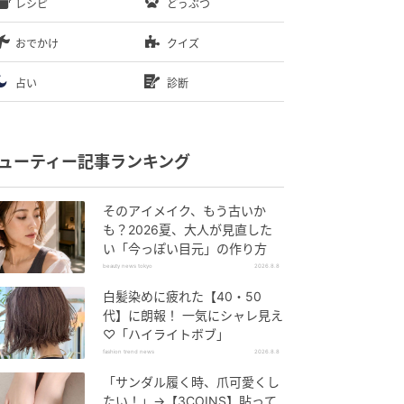
レシピ
どうぶつ
おでかけ
クイズ
占い
診断
ューティー記事ランキング
そのアイメイク、もう古いか
も？2026夏、大人が見直した
い「今っぽい目元」の作り方
beauty news tokyo
2026.8.8
白髪染めに疲れた【40・50
代】に朗報！ 一気にシャレ見え
♡「ハイライトボブ」
fashion trend news
2026.8.8
「サンダル履く時、爪可愛くし
たい！」→【3COINS】貼って