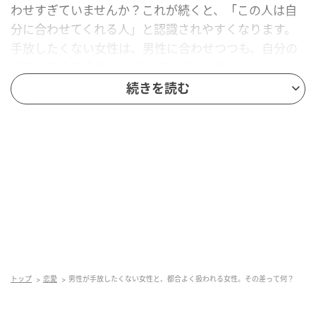
わせすぎていませんか？これが続くと、「この人は自
分に合わせてくれる人」と認識されやすくなります。
手放したくない女性は、男性に合わせつつも、自分の
予定や考えをきちんと持っているものです。
続きを読む
“嫌なこと”を曖昧にしていない
少し気になることがあっても、空気を壊したくなくて
流してしまう。これが積み重なると、境界線が見えな
くなります。大切にされる女性は、「それはちょっと
苦手です」と短くでも伝えているもの。強く言う必要
はありませんが、線を引くことで、男性の対応は変わ
るものです。
トップ
恋愛
男性が手放したくない女性と、都合よく扱われる女性。その差って何？
“会えるタイミング”をすべて受けていない