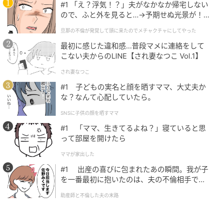
#1 「え？浮気！？」夫がなかなか帰宅しない
ので、ふと外を見ると…→予期せぬ光景が！
｜旦那の不倫が発覚して頭に来たのでメチャ
旦那の不倫が発覚して頭に来たのでメチャクチャにしてやった
クチャにしてやった
最初に感じた違和感…普段マメに連絡をして
こない夫からのLINE【され妻なつこ Vol.1】
され妻なつこ
#1 子どもの実名と顔を晒すママ、大丈夫か
な？なんて心配していたら。
SNSに子供の顔を晒すママ
#1 「ママ、生きてるよね？」寝ていると思
って部屋を開けたら
ママが家出した
#1 出産の喜びに包まれたあの瞬間。我が子
を一番最初に抱いたのは、夫の不倫相手でし
た。
助産師と不倫した夫の末路