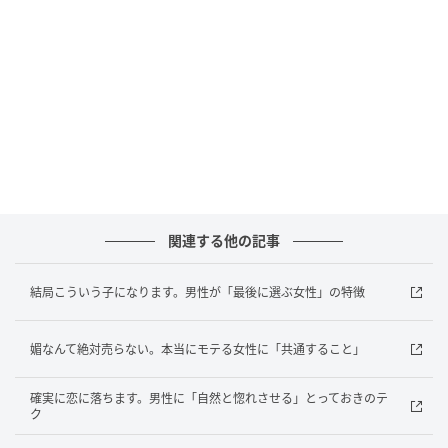
男性の急な誘いでも毎回応じていると、優先順位は上
がりにくくなる原因に。手放したくない女性は、会え
るときでもすべて受けません。「その日は予定があり
ます」と断ることで、自分の時間を大切にしている姿
勢を伝えています。
大切にされるかどうかは、男性側の問題だけではな
く、自分の関わり方でも変わります。合わせ方、伝え
方、時間の使い方の３つを見直すことで、関係のバラ
関連する他の記事
ンスを整えていきましょう。 ※画像は生成AIで作成し
ています
結局こういう子になります。男性が「最後に選ぶ女性」の特徴
元記事で読む
媚なんて絶対売らない。本当にモテる女性に「共通すること」
次の記事
確実に恋に落ちます。男性に「自然と惚れさせる」とっておきのテ
逃げるか向き合うか。男性が本命にだけ見せ
ク
る“すれ違い時の行動”