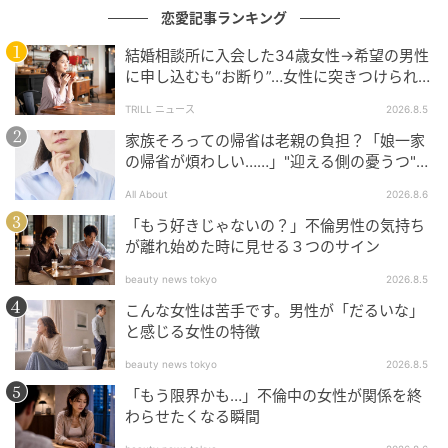
恋愛記事ランキング
結婚相談所に入会した34歳女性→希望の男性
に申し込むも“お断り”…女性に突きつけられた
「高望み」以上の残酷な原因とは？
TRILL ニュース
2026.8.5
家族そろっての帰省は老親の負担？「娘一家
の帰省が煩わしい……」"迎える側の憂うつ"の
正体と対処法
All About
2026.8.6
「もう好きじゃないの？」不倫男性の気持ち
が離れ始めた時に見せる３つのサイン
beauty news tokyo
2026.8.5
こんな女性は苦手です。男性が「だるいな」
と感じる女性の特徴
beauty news tokyo
2026.8.5
「もう限界かも…」不倫中の女性が関係を終
わらせたくなる瞬間