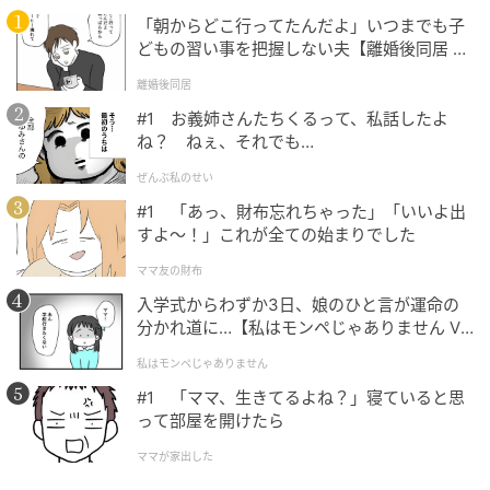
の記事をもっとみる
「朝からどこ行ってたんだよ」いつまでも子
どもの習い事を把握しない夫【離婚後同居 Vo
l.1】
離婚後同居
#1 お義姉さんたちくるって、私話したよ
ね？ ねぇ、それでも…
ぜんぶ私のせい
#1 「あっ、財布忘れちゃった」「いいよ出
すよ〜！」これが全ての始まりでした
ママ友の財布
入学式からわずか3日、娘のひと言が運命の
分かれ道に…【私はモンペじゃありません Vo
l.1】
私はモンペじゃありません
#1 「ママ、生きてるよね？」寝ていると思
って部屋を開けたら
ママが家出した