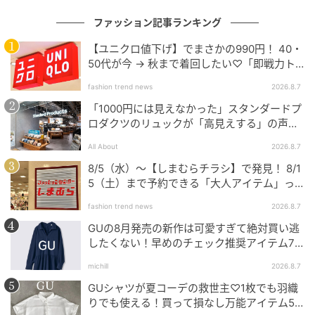
ファッション記事ランキング
【ユニクロ値下げ】でまさかの990円！ 40・
50代が今 → 秋まで着回したい♡「即戦力ト
ップス」
fashion trend news
2026.8.7
「1000円には見えなかった」スタンダードプ
ロダクツのリュックが「高見えする」の声。
2個購入する人も
All About
2026.8.7
8/5（水）〜【しまむらチラシ】で発見！ 8/1
5（土）まで予約できる「大人アイテム」っ
て？
fashion trend news
2026.8.7
GUの8月発売の新作は可愛すぎて絶対買い逃
したくない！早めのチェック推奨アイテム7
連発
michill
2026.8.7
GUシャツが夏コーデの救世主♡1枚でも羽織
りでも使える！買って損なし万能アイテム5