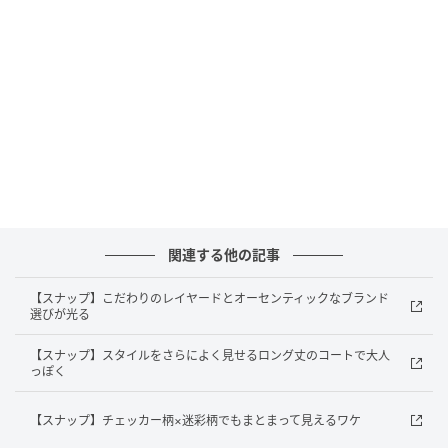
ボトムス／dior
スニーカー／New Balance
リング／Pandora
関連する他の記事
【スナップ】こだわりのレイヤードとオーセンティックなブランド
選びが光る
【スナップ】スタイルをさらによく見せるロング丈のコートで大人
っぽく
【スナップ】チェッカー柄×迷彩柄でもまとまって見えるワケ