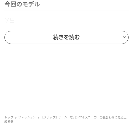
今回のモデル
学生
Yushi Nagahamaさん（23歳）
続きを読む
Instagram：@us11_yushi
今日の着こなしポイント：ラフ
今、気になっているブランド：NAHMIAS
今回のコーデアイテム
アウター／UMBRO
トップ
ファッション
【スナップ】アーシーなパンツ＆スニーカーの色合わせに見る上
級者感
トップス／LACOSTE