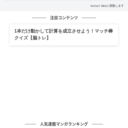
※smart Webに移動します
注目コンテンツ
1本だけ動かして計算を成立させよう！マッチ棒
クイズ【脳トレ】
smart Web
元記事で読む
次の記事
【スナップ】こだわりのレイヤードとオーセ
ンティックなブランド選びが光る
人気連載マンガランキング