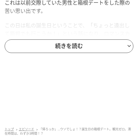
これは以前交際していた男性と箱根デートをした際の
苦い思い出です。
この日は私の誕生日ということで、「ちょっと遠出し
て箱根でも行こうか！」という話になり、ロマンスカ
ーに乗って昼前には箱根に着くプランを立てました。
続きを読む
現地に着いたら有名なお店でゆっくりご飯を食べたい
な～と思っていると、隣で彼は駅弁を購入。「今食べ
たら、お昼食べられなくなっちゃうよ？」と言うと、
「俺駅弁好きなんだよね〜」とズレた回答が。この時
点で、少し嫌な予感がしました。
温泉施設に直行、そして衝撃のひと言
なんやかんやで現地に到着すると、彼が向かったのは
温泉施設。
トップ
エピソード
「帰ろっか」…ウソでしょ！？誕生日の箱根デート。観光ゼロ。滞
在時間は、わずか3時間！？