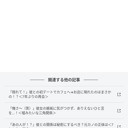
まずはゆっくり箱根湯本の街を散策したり、食べ歩き
したり……ということを想像していた私からすると驚き
でした。「せっかく髪もメイクもセットしてきたのに
な〜」なんて思いつつお風呂を堪能し、支度をして湯
上がりの彼と合流しました。その後は館内で少し休憩
し、時刻は14時ごろに。
すると彼は「
は～楽しかった！ じゃ、帰るか
」。
……え！？︎ 誕生日に箱根まで来て、滞在時間わずか3時
間でもう帰る！？ 理解が追いつかなかった私ですが、
彼は当然のような顔をしていました。
関連する他の記事
「隠れて！」彼との初デートでカフェへ⇒お店に現れたのはまさか
の！？＜7年ぶりの再会＞
抜け殻のような気持ちで帰路に
「俺さ～（笑）」彼女の嫉妬に気がつかず、ありえないひと言
その顔を見て急激に気分が冷め、抜け殻のような気持
を…！＜嘘みたいな三角関係＞
ちで再びロマンスカーに乗って帰路につきました。箱
「あの人が！？」彼との関係は秘密にするべき？元カノの正体は＜7