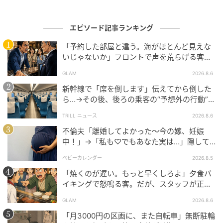
ベビーカレンダー
エピソード記事ランキング
ベビーカレンダーは妊娠・出産・育児の情報サイト
です。みんなのクチコミや体験談から産婦人科検
「予約した部屋と違う。海がほとんど見えな
索、おでかけ情報、離乳食レシピまで。月間利用者1
いじゃないか」フロントで声を荒らげる客。
000万人以上。
だが、支配人が予約記録を示した結果
作品をもっとみる
GLAM
2026.8.6
新幹線で「席を倒します」伝えてから倒した
ら…→その後、後ろの乗客の“予想外の行動”に
「不快ですぐに立ち去りました」
の記事をもっとみる
TRILL ニュース
2026.8.6
不倫夫「離婚してよかった〜今の嫁、妊娠
中！」→「私も♡でもあなた実は…」隠して
いた事実を暴露した結果
ベビーカレンダー
2026.8.5
「焼くのが遅い。もっと早くしろよ」夕食バ
イキングで怒鳴る客。だが、スタッフが正論
を並べた結果
GLAM
2026.8.6
「月3000円の区画に、また自転車」無断駐輪