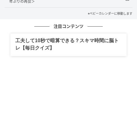
根で一切のグルメも観光も楽しまず、ただただお湯に
年ぶりの再会＞
浸かって帰宅。もちろん、お風呂は大満足でしたが、
※ベビーカレンダーに移動します
湯冷めと同時に、彼への気持ちも冷めてしまいまし
た。
注目コンテンツ
彼にとっての「箱根を楽しむ」と私の「箱根を楽し
工夫して10秒で暗算できる？スキマ時間に脳ト
む」は、まったく別物だったのです。この日のために
レ【毎日クイズ】
地図アプリに「行きたい場所」として保存し、事前に
共有していた名物グルメや観光スポットは、すべて未
訪問のままでした。デートの価値観や楽しみ方のズレ
は、思った以上に関係に影響を与えるものだと思いま
す。事前に私も行きたい場所をちゃんと伝えておけば
よかったと、受け身だった自分を反省。ただ、誕生日
という特別な日だったからこそ、余計に虚しさが募っ
た1日となりました。
著者：岡田圭／30代女性・新卒で編集プロダクション