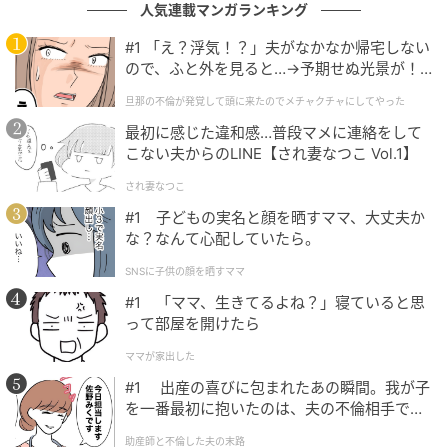
に入社後、女性誌やウェブを中心に恋愛や人間関係な
人気連載マンガランキング
どのテーマで数多くコラムを執筆。
#1 「え？浮気！？」夫がなかなか帰宅しない
イラスト：マメ美
ので、ふと外を見ると…→予期せぬ光景が！
｜旦那の不倫が発覚して頭に来たのでメチャ
旦那の不倫が発覚して頭に来たのでメチャクチャにしてやった
※ベビーカレンダーが独自に実施したアンケートで集
クチャにしてやった
最初に感じた違和感…普段マメに連絡をして
めた読者様の体験談をもとに記事化しています（回答
こない夫からのLINE【され妻なつこ Vol.1】
時期：2026年2月）
され妻なつこ
ムーンカレンダー編集室では、女性の体を知って、毎
#1 子どもの実名と顔を晒すママ、大丈夫か
月をもっとラクに快適に、女性の一生をサポートする
な？なんて心配していたら。
記事を配信しています。すべての女性の毎日がもっと
SNSに子供の顔を晒すママ
ラクに楽しくなりますように！
#1 「ママ、生きてるよね？」寝ていると思
って部屋を開けたら
ベビーカレンダー編集部／ムーンカレンダー編集室
ママが家出した
元記事で読む
#1 出産の喜びに包まれたあの瞬間。我が子
を一番最初に抱いたのは、夫の不倫相手でし
た。
クリエイター情報
助産師と不倫した夫の末路