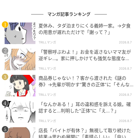
マンガ記事ランキング
夏休み、タダ泊まりにくる義姉一家。→夕食
の用意が遅れただけで「謝って？」
TRILLマンガ
2026.8.7
「警察呼ぶわよ！」お金を返さないママ友が
逆ギレ…。家に押しかけても強気な態度なワ
ケ
TRILLマンガ
2026.8.7
商品券じゃない！？客から渡された《謎の
券》→先輩が明かす“驚きの正体”に「そんな
世代差があるんですね」
TRILLマンガ
2026.8.7
「なんかある！」耳の違和感を訴える娘。確
認すると…判明した"正体"に「え…？」
TRILLマンガ
2026.8.7
店長「バイトが有休？」無視して取り続けた
結果→思わぬ展開に「素晴らしい」「良いこ