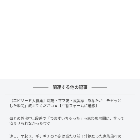
関連する他の記事
【エピソード大募集】職場・ママ友・義実家…あなたが「モヤッと
した瞬間」教えてください🔥【回答フォームに遷移】
母との外出中…段差で「つまずいちゃった」→思わぬ展開に、笑って
済ませられなかったワケ
連日、早起き。ギチギチの予定は当たり前！壮絶だった家族旅行の