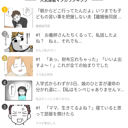
「朝からどこ行ってたんだよ」いつまでも子
どもの習い事を把握しない夫【離婚後同居 Vo
l.1】
離婚後同居
#1 お義姉さんたちくるって、私話したよ
ね？ ねぇ、それでも…
ぜんぶ私のせい
#1 「あっ、財布忘れちゃった」「いいよ出
すよ〜！」これが全ての始まりでした
ママ友の財布
入学式からわずか3日、娘のひと言が運命の
分かれ道に…【私はモンペじゃありません Vo
l.1】
私はモンペじゃありません
#1 「ママ、生きてるよね？」寝ていると思
って部屋を開けたら
ママが家出した