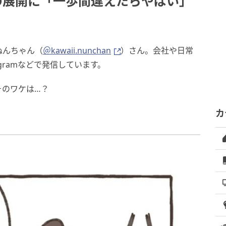
の展開に「一歩間違えたらやばい」
ぬんちゃん（
＠kawaii.nunchan
）さん。会社や日常
gramなどで発信しています。
そのワケは…？
カ