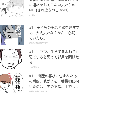
に連絡をしてこない夫からのLI
NE【され妻なつこ Vol.1】
され妻なつこ
#1 子どもの実名と顔を晒すマ
マ、大丈夫かな？なんて心配し
ていたら。
SNSに子供の顔を晒すママ
#1 「ママ、生きてるよね？」
寝ていると思って部屋を開けた
ら
ママが家出した
#1 出産の喜びに包まれたあ
の瞬間。我が子を一番最初に抱
いたのは、夫の不倫相手でし
た。
助産師と不倫した夫の末路