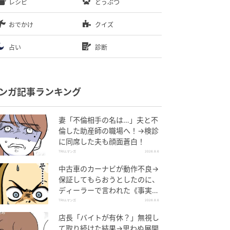
レシピ
どうぶつ
おでかけ
クイズ
占い
診断
ンガ記事ランキング
妻「不倫相手の名は…」夫と不
倫した助産師の職場へ！→検診
に同席した夫も顔面蒼白！
TRILLマンガ
2026.8.6
中古車のカーナビが動作不良→
保証してもらおうとしたのに、
ディーラーで言われた《事実》
に唖然…
TRILLマンガ
2026.8.6
店長「バイトが有休？」無視し
て取り続けた結果→思わぬ展開