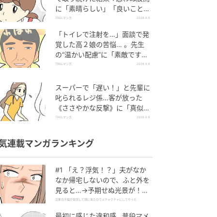
に「素晴らしい」「良いことし
ましたね」
TRILLマンガ
2026.8.6
「トイレで注射を…」面談で発
覚した高２娘の苦悩… 。先生
の“温かい配慮”に「素敵です
ね」「対応がいいね」
TRILLマンガ
2026.8.6
スーパーで「遅い！」と先輩に
叱られるレジ係…客が放った
《ささやかな反撃》に「真似し
たい！」「私もです」
TRILLマンガ
2026.8.6
気連載マンガランキング
#1 「え？浮気！？」夫がなか
なか帰宅しないので、ふと外を
見ると…→予期せぬ光景が！｜
旦那の不倫が発覚して頭に来た
旦那の不倫が発覚して頭に来たのでメチャクチャにしてやった
のでメチャクチャにしてやった
最初に感じた違和感…普段マメ