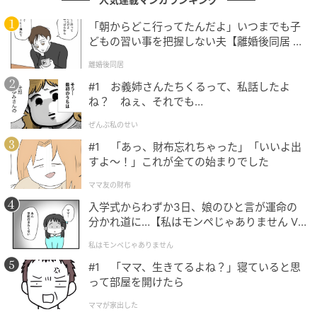
「朝からどこ行ってたんだよ」いつまでも子
どもの習い事を把握しない夫【離婚後同居 Vo
l.1】
離婚後同居
#1 お義姉さんたちくるって、私話したよ
ね？ ねぇ、それでも…
ぜんぶ私のせい
#1 「あっ、財布忘れちゃった」「いいよ出
すよ〜！」これが全ての始まりでした
ママ友の財布
入学式からわずか3日、娘のひと言が運命の
分かれ道に…【私はモンペじゃありません Vo
l.1】
私はモンペじゃありません
#1 「ママ、生きてるよね？」寝ていると思
って部屋を開けたら
ママが家出した