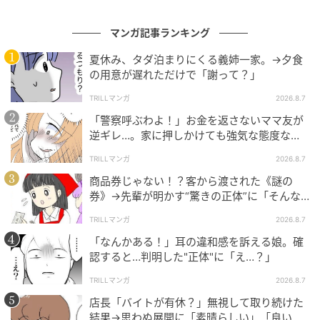
マンガ記事ランキング
夏休み、タダ泊まりにくる義姉一家。→夕食
の用意が遅れただけで「謝って？」
TRILLマンガ
2026.8.7
「警察呼ぶわよ！」お金を返さないママ友が
逆ギレ…。家に押しかけても強気な態度なワ
ケ
TRILLマンガ
2026.8.7
商品券じゃない！？客から渡された《謎の
券》→先輩が明かす“驚きの正体”に「そんな
世代差があるんですね」
TRILLマンガ
2026.8.7
「なんかある！」耳の違和感を訴える娘。確
認すると…判明した"正体"に「え…？」
TRILLマンガ
2026.8.7
店長「バイトが有休？」無視して取り続けた
結果→思わぬ展開に「素晴らしい」「良いこ