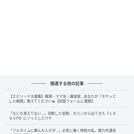
関連する他の記事
【エピソード大募集】職場・ママ友・義実家…あなたが「モヤッと
した瞬間」教えてください🔥【回答フォームに遷移】
「なにも覚えてない…」泥酔した翌朝、カバンから出てきた《１８
８０円》にゾッとしたワケ
「フルタイムに頼んだんだが…」必死に働く時短の私。戦力外通告