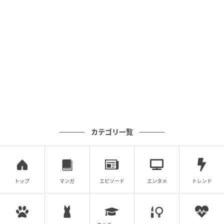
【脳トレ】角度を求める方法、覚えてる？→意外と忘
【脳トレ】角度を求める方法、覚えてる？→意外
れがちな『図形問題』特集
と忘れがちな『図形問題』特集
次の記事
#1 お義姉さんたちくるって、私話したよ
ね？ ねぇ、それでも…
カテゴリ一覧
の記事をもっとみる
トップ
マンガ
エピソード
エンタメ
トレンド