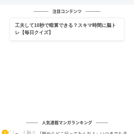
=(18×1/10)×(4×1/10)
=18×4×1/10×1/10
注目コンテンツ
=72×1/100
=0.72
工夫して10秒で暗算できる？スキマ時間に脳ト
レ【毎日クイズ】
次に割り算についてです。先ほどの計算で、この問題
の式は「0.72÷8」になります。計算しやすくするた
め、「0.72=72/100」のように変形してから答えを出
します。
0.72÷8
=(72/100)÷8
=72/100×1/8
=
72×1/8
×1/100
=9×1/100
=0.09
人気連載マンガランキング
「朝からどこ行ってたんだよ」いつまでも子