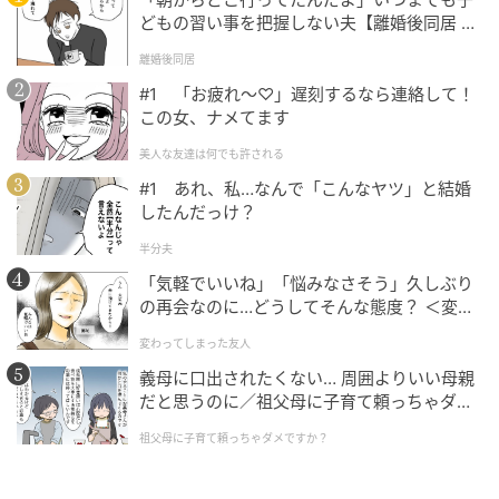
このように計算することができました。
どもの習い事を把握しない夫【離婚後同居 Vo
l.1】
離婚後同居
#1 「お疲れ〜♡」遅刻するなら連絡して！
まとめ
この女、ナメてます
美人な友達は何でも許される
小数の扱い方を復習するよい機会になったのではない
#1 あれ、私…なんで「こんなヤツ」と結婚
でしょうか。
したんだっけ？
小数のまま計算すると筆算がややこしくなる場合があ
半分夫
るので、整数に直してから計算するようにしましょ
「気軽でいいね」「悩みなさそう」久しぶり
の再会なのに…どうしてそんな態度？ ＜変わ
う。
ってしまった友人 1話＞【ため息がこぼれる
変わってしまった友人
日には】
計算は、一問や二問だけしてもあまり意味がありませ
義母に口出されたくない… 周囲よりいい母親
ん。計算はたくさん演習を重ねて、理解度を深めてい
だと思うのに／祖父母に子育て頼っちゃダメ
くことがとても大切です。本問題は小数第一位までの
ですか？（1）【私のママ友付き合い事情 ま
祖父母に子育て頼っちゃダメですか？
んが】
計算でしたが、小数第二位以上の計算も同じように計
算できます。時間がある方はいろいろな問題にぜひチ