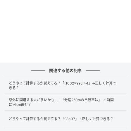
が、「
整数にしてから計算する
」ことを意識すると計
算が楽になります。
1.8を18に、0.4を4にするという感じで10倍するとい
うことです。ただし、勝手に10倍してはいけないの
で、あとから1/10倍して元の数と同じ大きさの数にす
る必要があります。以下のように変換します。
関連する他の記事
1.8=18×1/10
0.4=4×1/10
どうやって計算するか覚えてる？「(1002×998)÷4」→正しく計算で
きる？
このようにしてから計算します。1/10倍は最後にまと
意外に間違える人が多いかも…！「分速250mの自転車は」→1時間
めて計算すると楽になります。
に何km進む？
どうやって計算するか覚えてる？「98×37」→正しく計算できる？
1.8×0.4