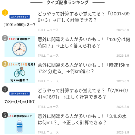
クイズ記事ランキング
ャレンジしてみましょう。
どうやって計算するか覚えてる？「(1001×99
※当メディアでご紹介する数学関連記事においては、
9)÷3」→正しく計算できる？
複数の解法をもつものもございます。
TRILL ニュース
2026.8.9
あくまでも一例のご紹介に留まることを、ご了承くだ
意外に間違える人が多いかも…！「126分は何
さい。
時間？」→正しく答えられる？
TRILL ニュース
2026.8.9
文（編集）：ニシケン
意外に間違える人が多いかも…！「時速15km
で24分走る」→何km進む？
2年間、地方の学習塾に勤めて独立。現在はプロの家庭
教師として働きながら、都内の難関私立中学や高校の
TRILL ニュース
2026.8.9
予想問題や適性検査の執筆活動を行っている。たくさ
どうやって計算するか覚えてる？「(7/8)÷(1/
4)×(16/7)」→正しく計算できる？
んの受験生のためになる良質な問題を作成し、どんな
人が見てもわかりやすい解答・解説の作成を志してい
TRILL ニュース
2026.8.9
る。
意外に間違える人が多いかも…！「3.1Lの水
は何mL？」→正しく計算できる？
TRILL ニュース
2026.8.9
スピード勝負！他の問題にも挑戦しよう！