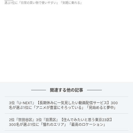
選ぶ1位に「日常の買い物で使いやすい」「気軽に乗れる」
ボディサイズが大きすぎず、スーパーやショッピングモールの
駐車場でも取り回ししやすいからです。（48歳/男性）
コンパクトなSUVでありながら、広い車内なので荷物が載せや
すく買い物に便利だからです。（39歳/女性）
第2位：ハリアー（66票）
関連する他の記事
3位『U-NEXT』【長期休みに一気見したい動画配信サービス】300
第2位は、「
ハリアー
」。
名が選ぶ1位に「アニメが豊富にそろっている」「見始めると夢中」
高級感と実用性を両立したSUVで、広い荷室やフラッ
2位『世田谷区』3位『目黒区』【住んでみたいと思う東京23区】
300名が選ぶ1位に「憧れのエリア」「最高のロケーション」
トなスペースが支持されています。大きな荷物やまと