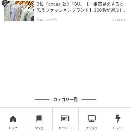
今回のランキングを見ると、日常の買い物に「ライ
3位『coca』2位『GU』【一番高見えすると
思うファッションブランド】300名が選ぶ1位
ズ」「ハリアー」「ヴェゼル」が選ばれる理由は、使
に「生地がしっかり」「誰が着ても大人綺
い勝手の良さや積載力、運転のしやすさなど、それぞ
TRILL ニュース
2026.8.6
麗」
れのSUVが持つ個性にしっかりと表れていました。
皆さんも、自分の生活スタイルに合った一台選びの参
考にしてみてください。
※4位以下には、『ヤリスクロス』『カローラ クロ
ス』『エクストレイル』などが続いてランクインして
いました。
※本記事は回答者の主観に基づいたものです。路地や
駐車場の広さ、一度に運ぶ荷物の量など、各ご家庭の
カテゴリ一覧
生活環境によって「最適な一台」は異なります。 検討
の際は試乗や実車での確認をおすすめします。
調査方法：インターネットサービスによる任意回答
トップ
マンガ
エピソード
エンタメ
トレンド