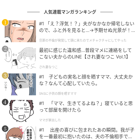
歳/女性）
人気連載マンガランキング
#1 「え？浮気！？」夫がなかなか帰宅しない
第1位：ライズ（101票）
ので、ふと外を見ると…→予期せぬ光景が！
｜旦那の不倫が発覚して頭に来たのでメチャ
旦那の不倫が発覚して頭に来たのでメチャクチャにしてやった
クチャにしてやった
そして第1位は、「
ライズ
」でした。
最初に感じた違和感…普段マメに連絡をして
こない夫からのLINE【され妻なつこ Vol.1】
ライズは、コンパクトなボディサイズながら車内や荷
され妻なつこ
室スペースの広さ、小回りの良さが特に評価されてい
#1 子どもの実名と顔を晒すママ、大丈夫か
ます。狭い駐車場でも取り回しがしやすく、近所のス
な？なんて心配していたら。
ーパーはもちろん、ショッピングモールの駐車場でも
SNSに子供の顔を晒すママ
困らないという意見が目立ちました。また、「荷物が
#1 「ママ、生きてるよね？」寝ていると思
しっかり積める」「子どもと一緒に買い物に行くとき
って部屋を開けたら
も頼りになる」など、日常の使いやすさを体感してい
る声が数多く寄せられています。
ママが家出した
#1 出産の喜びに包まれたあの瞬間。我が子
を一番最初に抱いたのは、夫の不倫相手でし