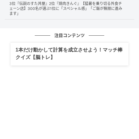
め買いした商品も楽に載せられる点や、静かで快適な
3位『伝説のすた丼屋』2位『焼肉きんぐ』【猛暑を乗り切る外食チ
ェーン店】300名が選ぶ1位に「スペシャル感」「ご飯が無限に進み
乗り心地も魅力です。運転のしやすさや上質な内装に
ます」
も満足の声が多数寄せられています。
注目コンテンツ
車内空間が広く背も高いので、買い物の荷物を出し入れしやす
1本だけ動かして計算を成立させよう！マッチ棒
く運転もしやすいからです。（47歳/女性）
クイズ【脳トレ】
荷室が広くフラットで大きな荷物も積みやすく、上質な乗り心
地で日常の買い物から遠出まで快適に使えるため便利です。
（29歳/女性）
ハリアーで郊外に買い物に行きますが、トランクも広く、買い
まとめなどの時に荷物が多くなっても気にせずたくさん積める
し、快適な乗り心地で買い物に向いていると思います。（55