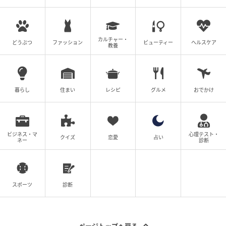
（自由回答式）
調査実施日：2026年4月28日
調査対象：全国の20代〜60代の男女
カルチャー・
どうぶつ
ファッション
ビューティー
ヘルスケア
教養
有効回答数：300名
※記事内の情報は執筆時点の内容です。
※本記事は自社で募集したアンケートの回答結果をも
暮らし
住まい
レシピ
グルメ
おでかけ
とにAIが本文を作成しておりますが、社内確認の後公
開を行っています。
※本記事は、自社で募集したアンケートの回答者300名
の意見を集計した結果に基づき制作しています。社会
ビジネス・マ
心理テスト・
クイズ
恋愛
占い
ネー
診断
全体の意見を代表、あるいは断定するものではないこ
とを、あらかじめご了承ください。
次の記事
スポーツ
診断
#1 子どもの実名と顔を晒すママ、大丈夫か
な？なんて心配していたら。