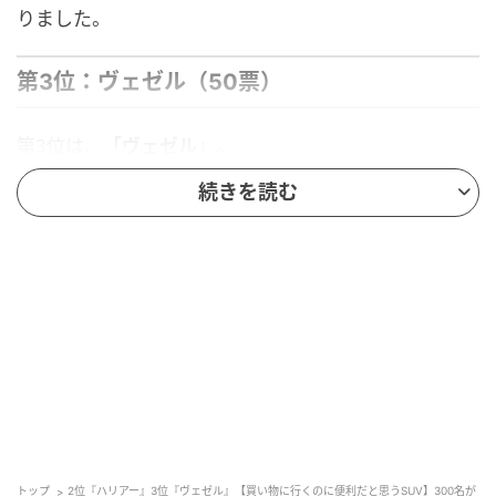
りました。
第3位：ヴェゼル（50票）
第3位は、
「ヴェゼル
」。
続きを読む
日常の買い物だけでなく、アウトドアやまとめ買いな
ど、さまざまなシーンで活躍できるSUVとして支持を
集めました。コンパクトながら荷物がしっかり積める
点や、独自の後部座席のシートアレンジにより、背の
高いものも安定して運べる便利さが人気の理由です。
視界の良さや運転のしやすさを評価する声も目立ちま
した。
ゆったりとしているので、買い物をたくさんしても収納できる
から。（55歳/女性）
トップ
2位『ハリアー』3位『ヴェゼル』【買い物に行くのに便利だと思うSUV】300名が