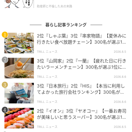
た。
トヨタのライズはコンパクトなサイズのSUVですが、たっぷり
助産師と不倫した夫の末路
と荷物が積めるし、荷物の運搬もしやすいです。少し遠い場所
に買い物に行くのに向いている車だと思います。（60歳/男
暮らし記事ランキング
性）
2位『しゃぶ葉』3位『串家物語』【夏休みに
行きたい食べ放題チェーン】300名が選ぶ1位
に「満足度が高い」「大人まで楽しめる」
コンパクトなサイズで小回りがきくため、スーパーや商業施設
TRILL ニュース
2026.8.5
の狭い駐車場でも扱いやすい点が便利です。見た目以上に荷室
3位『山岡家』2位『一蘭』【疲れた日に行き
が広く、まとめ買いした食料品や日用品もしっかり積めるの
たいラーメンチェーン】300名が選ぶ1位に
で、日常の買い物で使いやすいと感じます。（60歳/男性）
「体に染みわたる」「満足感と元気をもらえ
TRILL ニュース
2026.8.6
る」
3位『日本旅行』2位『HIS』【本当に利用し
てよかった旅行会社ランキング】300名が選
ぶ1位に「選択肢が多い」「相談しやすい」
他のSUVに比べて小型なので街乗りするにも小回りが利いて運
TRILL ニュース
2026.8.6
転しやすいからです。ちょっと買い物行くだけとかでも気軽に
2位『イオン』3位『ヤオコー』【一番お寿司
乗れます。（33歳/女性）
が美味しいと思うスーパー】300名が選ぶ1位
に「本格的な美味しさ」「食べ応えがある」
TRILL ニュース
2026.8.5