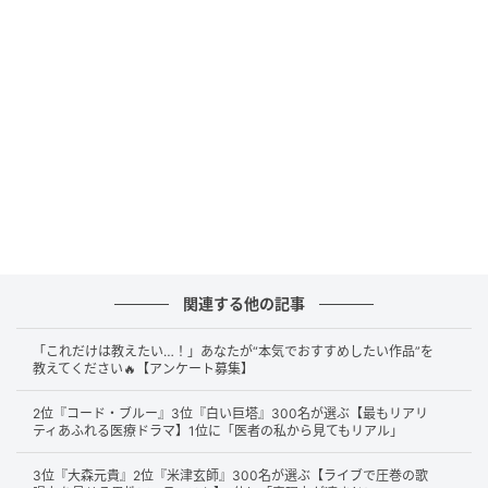
目に宿る狂気が凄まじい。同世代の俳優の中で圧倒的（34歳/
男性）
色んな役を演じられる俳優だと思う。特に、喋らずに余白や間
で醸し出したりする演技が魅力です。（34歳/女性）
第2位：ピエール瀧（23票）
関連する他の記事
第2位には23票で
ピエール瀧
さんがランクイン。『地
面師たち』『サンクチュアリ -聖域-』など話題作への
「これだけは教えたい…！」あなたが“本気でおすすめしたい作品”を
出演や、主演でなくとも強烈な印象を残す存在感が多
教えてください🔥【アンケート募集】
くあげられています。バイプレーヤーとして欠かせな
2位『コード・ブルー』3位『白い巨塔』300名が選ぶ【最もリアリ
いとの声も目立ちました。
ティあふれる医療ドラマ】1位に「医者の私から見てもリアル」
3位『大森元貴』2位『米津玄師』300名が選ぶ【ライブで圧巻の歌