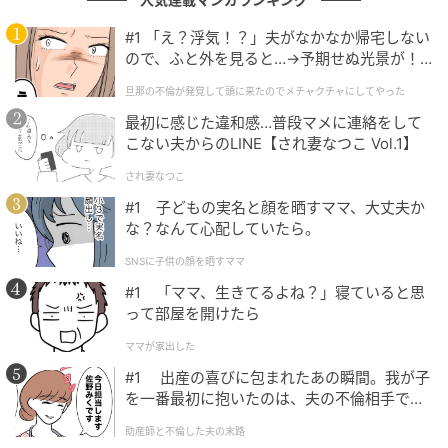
わず圧倒的な存在感と演技力を発揮し、多彩な役柄へ
#1 「え？浮気！？」夫がなかなか帰宅しない
の没入ぶりが絶賛されています。「憑依型」の演技ス
ので、ふと外を見ると…→予期せぬ光景が！
タイルや、どんなキャラクターでも自然体で魅せると
｜旦那の不倫が発覚して頭に来たのでメチャ
旦那の不倫が発覚して頭に来たのでメチャクチャにしてやった
ころが多くの支持につながりました。
クチャにしてやった
最初に感じた違和感…普段マメに連絡をして
こない夫からのLINE【され妻なつこ Vol.1】
『地面師たち』での静かながらも狂気を孕んだ演技や、近年の
され妻なつこ
Netflixオリジナル作品で見せる徹底した役作りが、他の俳優と
#1 子どもの実名と顔を晒すママ、大丈夫か
は一線を画していると感じるから（37歳/男性）
な？なんて心配していたら。
SNSに子供の顔を晒すママ
#1 「ママ、生きてるよね？」寝ていると思
狂気的な演技をさせたら右に出るものはいないと思うから。
って部屋を開けたら
（34歳/女性）
ママが家出した
#1 出産の喜びに包まれたあの瞬間。我が子
を一番最初に抱いたのは、夫の不倫相手でし
た。
存在感が半端ないと思いますね。（61歳/男性）
助産師と不倫した夫の末路