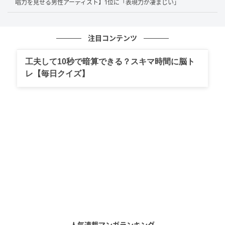
唱力を見せる男性アーティスト】1位に「表現力が凄まじい」
サンクチュアリや地面師たちなどの超ヒット作品でひっぱりだ
こ（56歳/女性）
注目コンテンツ
工夫して10秒で暗算できる？スキマ時間に脳ト
確かな存在感と役の幅もあり多数の作品で結果を残している
レ【毎日クイズ】
（45歳/男性）
特に地面師での演技が印象的で一番最初に名前が浮かびまし
た。（28歳/女性）
第1位：綾野剛（48票）
堂々の1位は48票を獲得した
綾野剛
さん！『地面師た
ち』『新聞記者/The Journalist』などで主演・助演問
人気連載マンガランキング