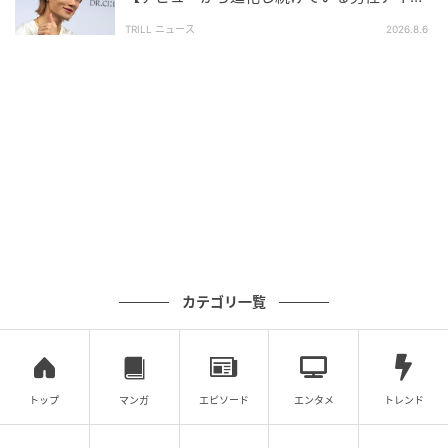
ルグループ】1位に「それぞれが個性を発揮」
※本記事は自社で募集したアンケートの回答結果をも
TRILL ニュース
2026.8.6
とにAIが本文を作成しておりますが、社内確認の後公
開を行っています。
調査方法：インターネットサービスによる任意回答
（自由回答式）
調査実施日：2026年5月4日〜5月5日
調査対象：全国10代〜60代
有効回答数：300名
次の記事
#1 子どもの実名と顔を晒すママ、大丈夫か
カテゴリ一覧
な？なんて心配していたら。
の記事をもっとみる
トップ
マンガ
エピソード
エンタメ
トレンド