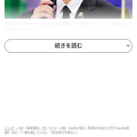
東京ドラマアウォード2021 授賞式 単発ドラマ部門グランプリ「太陽の子」柳
楽優弥(C)SANKEI
第3位は19票を集めた
柳楽優弥
さんです。話題作『九条
続きを読む
の大罪』で主演を務めたことや、多くの映画・ドラマ
への出演歴から、その演技力や存在感が高く評価され
ています。「カメレオン俳優」と呼ばれるほど幅広い
役柄をこなす点も支持されました。
ドラマの世界が実際に存在するかのような素晴らしい演技力。
表情や感情の強弱、細かいところにも惹きつけられます。（22
歳/女性）
トップ
3位『柳楽優弥』2位『ピエール瀧』300名が選ぶ【別格の存在だと思うNetflix俳
優】1位に「一線を画している」「存在感が半端ない」