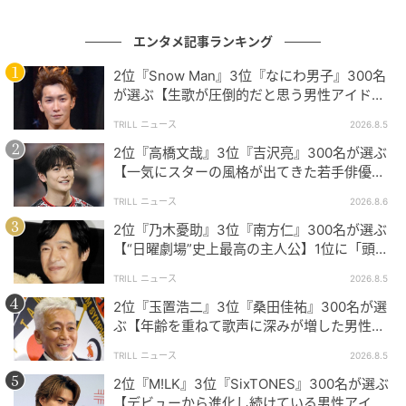
エンタメ記事ランキング
今後の活躍にも注目です！
2位『Snow Man』3位『なにわ男子』300名
が選ぶ【生歌が圧倒的だと思う男性アイドル
それぞれ個性的かつ唯一無二の魅力を持つ俳優陣が並
グループ】1位に「音源を超える迫力」
TRILL ニュース
2026.8.5
びました。視聴者一人ひとりの熱いコメントからは、
2位『高橋文哉』3位『吉沢亮』300名が選ぶ
「別格」と感じさせる確かな理由とリアルな声が伝わ
【一気にスターの風格が出てきた若手俳優】1
ってきます。今後も彼らの活躍から目が離せません
位に「どんどんと魅力が高まっている」
ね！
TRILL ニュース
2026.8.6
2位『乃木憂助』3位『南方仁』300名が選ぶ
【“日曜劇場”史上最高の主人公】1位に「頭
※本記事は、自社で募集したアンケートの回答者300名
脳・度胸・執念のバランスが絶妙」
TRILL ニュース
2026.8.5
の意見を集計した結果に基づき制作しています。社会
2位『玉置浩二』3位『桑田佳祐』300名が選
全体の意見を代表、あるいは断定するものではないこ
ぶ【年齢を重ねて歌声に深みが増した男性ア
とを、あらかじめご了承ください。
ーティスト】1位に「大人の色気」
TRILL ニュース
2026.8.5
※記事内の情報は執筆時点の内容です。
2位『M!LK』3位『SixTONES』300名が選ぶ
【デビューから進化し続けている男性アイド
※コメントは原文ママ