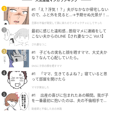
スターズ
！長年第一線で活躍し続ける姿や、誰もが知
#1 「え？浮気！？」夫がなかなか帰宅しない
るヒット曲満載のステージへの期待感、「盛り上がり
ので、ふと外を見ると…→予期せぬ光景が！
そう」「
懐かしさと今っぽさ両方ある
」といった意見
｜旦那の不倫が発覚して頭に来たのでメチャ
旦那の不倫が発覚して頭に来たのでメチャクチャにしてやった
など、多彩な世代から熱い支持を集めました。
クチャにしてやった
最初に感じた違和感…普段マメに連絡をして
こない夫からのLINE【され妻なつこ Vol.1】
ヒット曲がたくさんあるので、一緒に歌って盛り上がりたい。
され妻なつこ
（67歳/女性）
#1 子どもの実名と顔を晒すママ、大丈夫か
な？なんて心配していたら。
SNSに子供の顔を晒すママ
昔からずっと好きなので1度は生で聴いてみたい（55歳/女性）
#1 「ママ、生きてるよね？」寝ていると思
って部屋を開けたら
ママが家出した
何十年の第一線で活動している内容を体感したいので。（43
#1 出産の喜びに包まれたあの瞬間。我が子
歳/女性）
を一番最初に抱いたのは、夫の不倫相手でし
た。
助産師と不倫した夫の末路