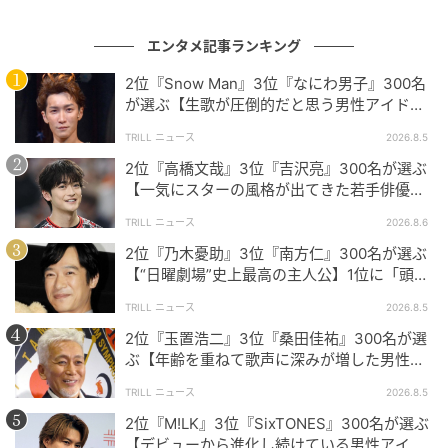
その迫力を生で体感したい！
エンタメ記事ランキング
2位『Snow Man』3位『なにわ男子』300名
それぞれ個性豊かな魅力と唯一無二のライブ体験への
が選ぶ【生歌が圧倒的だと思う男性アイドル
期待感あふれるコメントばかりでした。「人生で一度
グループ】1位に「音源を超える迫力」
TRILL ニュース
2026.8.5
は…」という特別な瞬間に選ばれるだけあり、多くの
2位『高橋文哉』3位『吉沢亮』300名が選ぶ
人々から愛され続けていることが伝わります。
【一気にスターの風格が出てきた若手俳優】1
位に「どんどんと魅力が高まっている」
TRILL ニュース
2026.8.6
※本記事は、自社で募集したアンケートの回答者300名
2位『乃木憂助』3位『南方仁』300名が選ぶ
の意見を集計した結果に基づき制作しています。社会
【“日曜劇場”史上最高の主人公】1位に「頭
全体の意見を代表、あるいは断定するものではないこ
脳・度胸・執念のバランスが絶妙」
TRILL ニュース
2026.8.5
とを、あらかじめご了承ください。
2位『玉置浩二』3位『桑田佳祐』300名が選
ぶ【年齢を重ねて歌声に深みが増した男性ア
※記事内の情報は執筆時点の内容です。
ーティスト】1位に「大人の色気」
※コメントは原文ママ
TRILL ニュース
2026.8.5
※本記事は自社で募集したアンケートの回答結果をも
2位『M!LK』3位『SixTONES』300名が選ぶ
【デビューから進化し続けている男性アイド