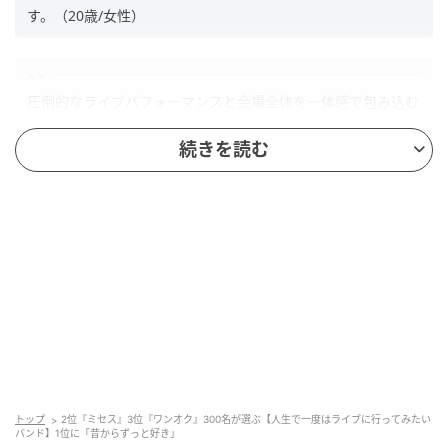
す。（20歳/女性）
圧倒的なライブパフォーマンスと会場全体を一体感で包み込む
盛り上がりが魅力で、一度は生でその迫力を体感してみたいと
続きを読む
思うためです。（40歳/女性）
会場が一体になって盛り上がって楽しそうだから。（32歳/男
性）
第2位：Mrs. GREEN APPLE（32票）
トップ
2位『ミセス』3位『ワンオク』300名が選ぶ【人生で一度はライブに行ってみたい
バンド】1位に「昔からずっと好き」