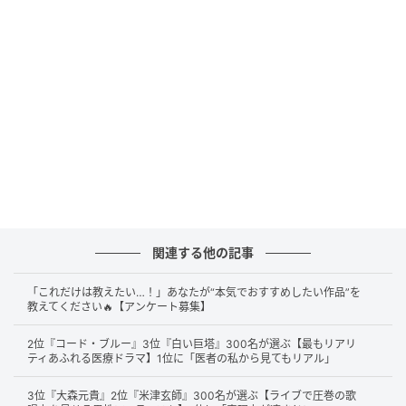
Mrs. GREEN APPLE デビュー 10周年企画発表会(C)SANKEI
関連する他の記事
続いて第2位は、今大注目の
Mrs. GREEN APPLE
です。
ボーカル大森元貴さんの圧倒的な歌唱力や、メンバー
「これだけは教えたい…！」あなたが“本気でおすすめしたい作品”を
全員によるエネルギッシュなステージングへの憧れ、
教えてください🔥【アンケート募集】
「生歌を聴いてみたい」「
ライブならではの演出も楽
2位『コード・ブルー』3位『白い巨塔』300名が選ぶ【最もリアリ
しみにしている
」といったコメントが多数集まりまし
ティあふれる医療ドラマ】1位に「医者の私から見てもリアル」
た。
3位『大森元貴』2位『米津玄師』300名が選ぶ【ライブで圧巻の歌