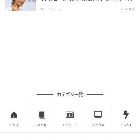
とにAIが本文を作成しておりますが、社内確認の後公
ルグループ】1位に「それぞれが個性を発揮」
開を行っています。
TRILL ニュース
2026.8.6
調査方法：インターネットサービスによる任意回答
（自由回答式）
調査実施日：2026年4月27日
調査対象：全国10代〜60代
有効回答数：300名
次の記事
#1 夫の「元不倫相手」から、１通の手紙が
届きました。
カテゴリ一覧
の記事をもっとみる
トップ
マンガ
エピソード
エンタメ
トレンド