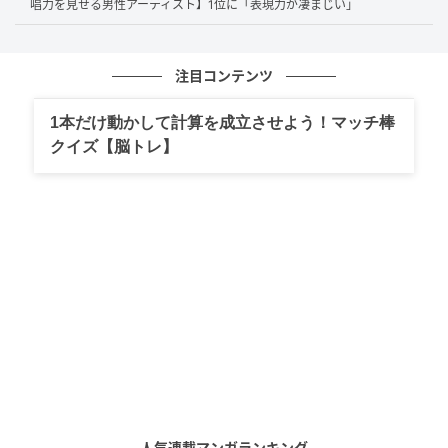
唱力を見せる男性アーティスト】1位に「表現力が凄まじい」
いま日本一のっているバンドのライブは一度は行きたい（51
歳/男性）
注目コンテンツ
1本だけ動かして計算を成立させよう！マッチ棒
クイズ【脳トレ】
たくさん好きな曲があるからそれを生で聴きに行ってみたい。
（62歳/女性）
ボーカルの素晴らしいハイトーンボイスを聴きたい。メンバー
3人からパワーをもらいたい。（62歳/女性）
第1位：サザンオールスターズ（38票）
堂々の1位は、日本音楽界のレジェンド・
サザンオール
人気連載マンガランキング