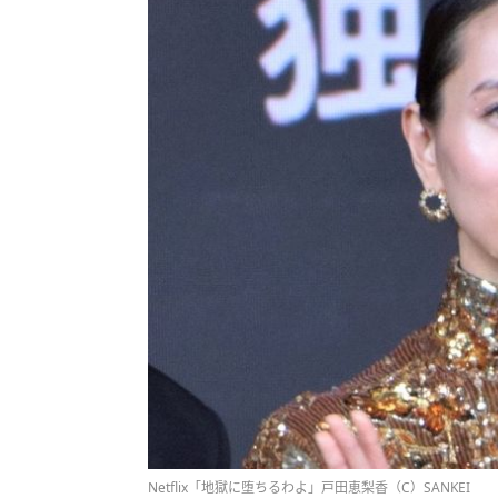
Netflix「地獄に堕ちるわよ」戸田恵梨香（C）SANKEI