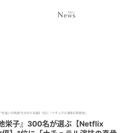
ixで“桁違いの熱演”をみせた女優】1位に「ナチュラル演技の真骨頂」
子』300名が選ぶ【Netflix