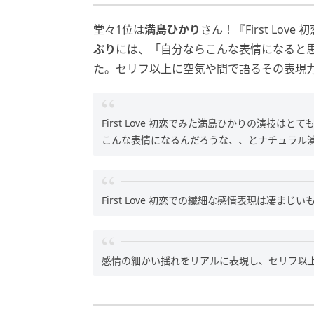
堂々1位は
満島ひかり
さん！『First Love 初
ぶり
には、「自分ならこんな表情になると
た。セリフ以上に空気や間で語るその表現
First Love 初恋でみた満島ひかりの演技
こんな表情になるんだろうな、、とナチュラル演
First Love 初恋での繊細な感情表現は凄まじ
感情の細かい揺れをリアルに表現し、セリフ以上