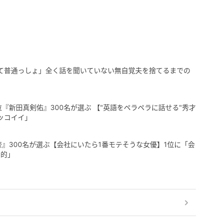
て普通っしょ」全く話を聞いていない無自覚夫を捨てるまでの
『新田真剣佑』300名が選ぶ 【"英語をペラペラに話せる"秀才
ッコイイ」
奈』300名が選ぶ【会社にいたら1番モテそうな女優】1位に「会
倒的」