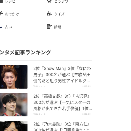
レシピ
どうぶつ
おでかけ
クイズ
占い
診断
ンタメ記事ランキング
2位『Snow Man』3位『なにわ
男子』300名が選ぶ【生歌が圧
倒的だと思う男性アイドルグル
ープ】1位に「音源を超える迫
TRILL ニュース
2026.8.5
力」
2位『高橋文哉』3位『吉沢亮』
300名が選ぶ【一気にスターの
風格が出てきた若手俳優】1位
に「どんどんと魅力が高まって
TRILL ニュース
2026.8.6
いる」
2位『乃木憂助』3位『南方仁』
300名が選ぶ【“日曜劇場”史上