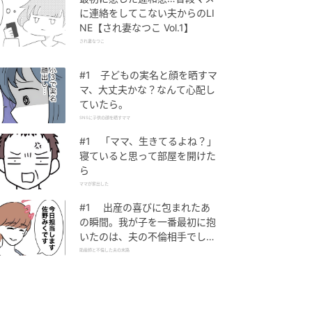
に連絡をしてこない夫からのLI
NE【され妻なつこ Vol.1】
され妻なつこ
#1 子どもの実名と顔を晒すマ
マ、大丈夫かな？なんて心配し
ていたら。
SNSに子供の顔を晒すママ
#1 「ママ、生きてるよね？」
寝ていると思って部屋を開けた
ら
ママが家出した
#1 出産の喜びに包まれたあ
の瞬間。我が子を一番最初に抱
いたのは、夫の不倫相手でし
た。
助産師と不倫した夫の末路