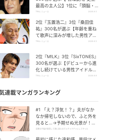
最高の主人公】1位に「頭脳・
度胸・執念のバランスが絶妙」
TRILL ニュース
2026.8.5
2位『玉置浩二』3位『桑田佳
祐』300名が選ぶ【年齢を重ね
て歌声に深みが増した男性アー
ティスト】1位に「大人の色
TRILL ニュース
2026.8.5
気」
2位『M!LK』3位『SixTONES』
300名が選ぶ【デビューから進
化し続けている男性アイドルグ
ループ】1位に「それぞれが個
TRILL ニュース
2026.8.6
性を発揮」
気連載マンガランキング
#1 「え？浮気！？」夫がなか
なか帰宅しないので、ふと外を
見ると…→予期せぬ光景が！｜
旦那の不倫が発覚して頭に来た
旦那の不倫が発覚して頭に来たのでメチャクチャにしてやった
のでメチャクチャにしてやった
最初に感じた違和感…普段マメ