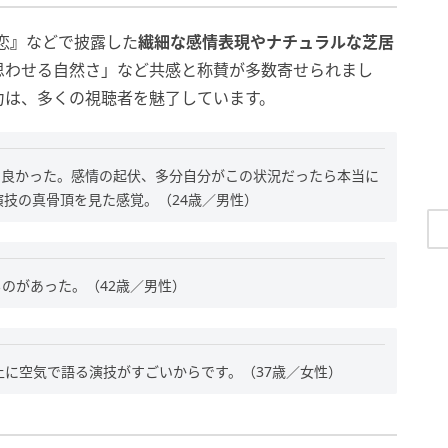
恋
』
などで披露した
繊細な感情表現やナチュラルな芝居
思わせる自然さ」など共感と称賛が多数寄せられまし
力は、多くの視聴者を魅了しています。
はとても良かった。感情の起伏、多分自分がこの状況だったら本当に
技の真骨頂を見た感覚。（24歳／男性）
いものがあった。（42歳／男性）
に空気で語る演技がすごいからです。（37歳／女性）