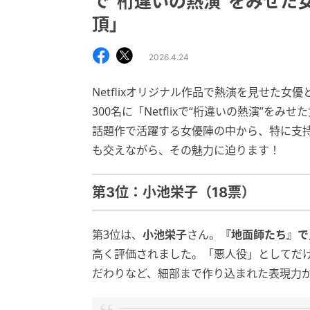
で“桁違いの熱演”をみせた
頂」
2026.4.24
Netflixオリジナル作品で熱演を見せた女
300名に「Netflixで“桁違いの熱演”
話題作で活躍する女優陣の中から、特に支
も交えながら、その魅力に迫ります！
第3位：小池栄子（18票）
第3位は、
小池栄子
さん。
『地面師たち』で
高く評価されました。「悪人役」としてだ
だわりなど、細部まで作り込まれた表現力