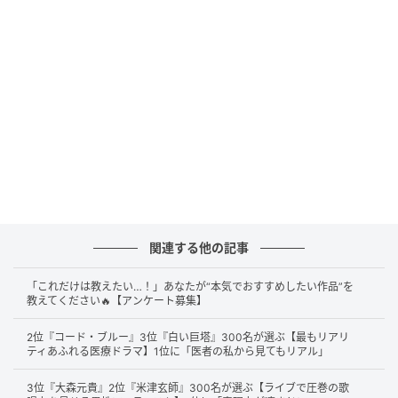
「ＮＨＫ×日テレ コラボウィーク」会見に出席した桑子真帆（C）SANKEI
続いて第2位は、明るく上品な雰囲気が魅力の
桑子真帆
さん。「きれい」「家庭的」「落ち着いている」と男
女問わず多くの支持を集めました。
関連する他の記事
落ち着いた話し方で聞きやすく、知的で安心感があるから。親
しみやすい雰囲気もあり、仕事もできてしっかりしている印象
「これだけは教えたい…！」あなたが“本気でおすすめしたい作品”を
が強く、一緒にいて落ち着けそうだと感じる。（29歳／男性）
教えてください🔥【アンケート募集】
2位『コード・ブルー』3位『白い巨塔』300名が選ぶ【最もリアリ
ティあふれる医療ドラマ】1位に「医者の私から見てもリアル」
堅すぎず、柔らかい人柄が好きで、笑顔や雰囲気が好きだか
3位『大森元貴』2位『米津玄師』300名が選ぶ【ライブで圧巻の歌
ら。（30歳／男性）