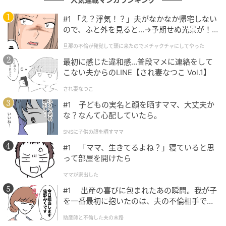
#1 「え？浮気！？」夫がなかなか帰宅しない
ので、ふと外を見ると…→予期せぬ光景が！
ニュースを伝える際の凛とした知性と、朝の情報番組で見せる
｜旦那の不倫が発覚して頭に来たのでメチャ
旦那の不倫が発覚して頭に来たのでメチャクチャにしてやった
親しみやすく飾らない素顔のギャップが魅力だからです。視聴
クチャにしてやった
者の心に寄り添う温かな人柄や、時折見せるユーモアが、理想
最初に感じた違和感…普段マメに連絡をして
こない夫からのLINE【され妻なつこ Vol.1】
のパートナー像として重なります。（24歳／男性）
され妻なつこ
#1 子どもの実名と顔を晒すママ、大丈夫か
な？なんて心配していたら。
毎朝「あさイチ」で見せる、飾らない笑顔と親しみやすいキャ
ラクターが大好きです。ベテランらしい安定したアナウンス技
SNSに子供の顔を晒すママ
術がありながら、時折見せるお茶目な一面にとても癒やされま
#1 「ママ、生きてるよね？」寝ていると思
す。穏やかで温かい家庭を築けそうな、包容力のある雰囲気に
って部屋を開けたら
魅力を感じるため選びました。（40歳／女性）
ママが家出した
#1 出産の喜びに包まれたあの瞬間。我が子
を一番最初に抱いたのは、夫の不倫相手でし
聡明さと誠実な姿勢に票が集まる
た。
助産師と不倫した夫の末路