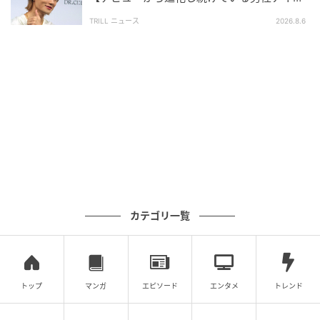
調査実施日：2026年4月17日〜4月19日
ルグループ】1位に「それぞれが個性を発揮」
TRILL ニュース
2026.8.6
調査対象：全国10代〜60代
有効回答数：300名
次の記事
#1 送迎のバスから「娘が降りてきてませ
ん」
の記事をもっとみる
カテゴリ一覧
トップ
マンガ
エピソード
エンタメ
トレンド