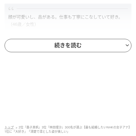
顔が可愛いし、品がある。仕事も丁寧にこなしていて好き。
（46歳／女性）
続きを読む
第2位：桑子真帆（48票）
トップ
2位『桑子真帆』3位『林田理沙』300名が選ぶ【最も結婚したいNHKの女子アナ】
1位に「大好き」「清楚で凛とした姿が美しい」