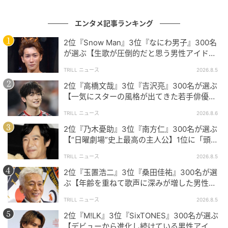
今回のアンケートでは、それぞれ個性豊かなNHK女子
エンタメ記事ランキング
アナたちへの熱いコメントが多数寄せられました。今
後も彼女たちの活躍に注目していきたいですね。
2位『Snow Man』3位『なにわ男子』300名
が選ぶ【生歌が圧倒的だと思う男性アイドル
グループ】1位に「音源を超える迫力」
TRILL ニュース
2026.8.5
※本記事は、自社で募集したアンケートの回答者300名
2位『高橋文哉』3位『吉沢亮』300名が選ぶ
の意見を集計した結果に基づき制作しています。社会
【一気にスターの風格が出てきた若手俳優】1
全体の意見を代表、あるいは断定するものではないこ
位に「どんどんと魅力が高まっている」
とを、あらかじめご了承ください。
TRILL ニュース
2026.8.6
2位『乃木憂助』3位『南方仁』300名が選ぶ
※記事内の情報は執筆時点の内容です。
【“日曜劇場”史上最高の主人公】1位に「頭
脳・度胸・執念のバランスが絶妙」
※コメントは原文ママ
TRILL ニュース
2026.8.5
※本記事は自社で募集したアンケートの回答結果をも
2位『玉置浩二』3位『桑田佳祐』300名が選
とにAIが本文を作成しておりますが、社内確認の後公
ぶ【年齢を重ねて歌声に深みが増した男性ア
開を行っています。
ーティスト】1位に「大人の色気」
TRILL ニュース
2026.8.5
調査方法：インターネットサービスによる任意回答
2位『M!LK』3位『SixTONES』300名が選ぶ
（自由回答式）
【デビューから進化し続けている男性アイド