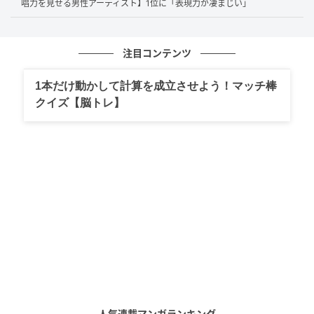
唱力を見せる男性アーティスト】1位に「表現力が凄まじい」
注目コンテンツ
知的で落ち着いた雰囲気がありながら、親しみやすさも感じら
れて、一緒にいたら安心感がありそうだからです。（42歳／男
1本だけ動かして計算を成立させよう！マッチ棒
性）
クイズ【脳トレ】
第1位：鈴木奈穂子（69票）
堂々の1位は
鈴木奈穂子
さん！『あさイチ』で見せる飾
らない笑顔や親近感、人柄への信頼など、多方面から
絶大な人気を誇りました。コメントからは、同性から
も憧れられる存在であることがうかがえます。
清楚で凛とした姿が美しいから。（38歳／男性）
人気連載マンガランキング