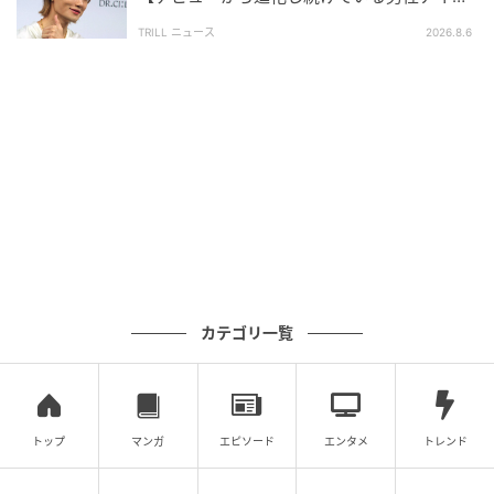
※コメントは原文ママ
ルグループ】1位に「それぞれが個性を発揮」
TRILL ニュース
2026.8.6
※本記事は自社で募集したアンケートの回答結果をも
とにAIが本文を作成しておりますが、社内確認の後公
開を行っています。
調査方法：インターネットサービスによる任意回答
（自由回答式）
調査実施日：2026年4月16日〜4月17日
調査対象：全国10代〜70代
有効回答数：300名
次の記事
カテゴリ一覧
#1 子どもの実名と顔を晒すママ、大丈夫か
な？なんて心配していたら。
トップ
マンガ
エピソード
エンタメ
トレンド
の記事をもっとみる