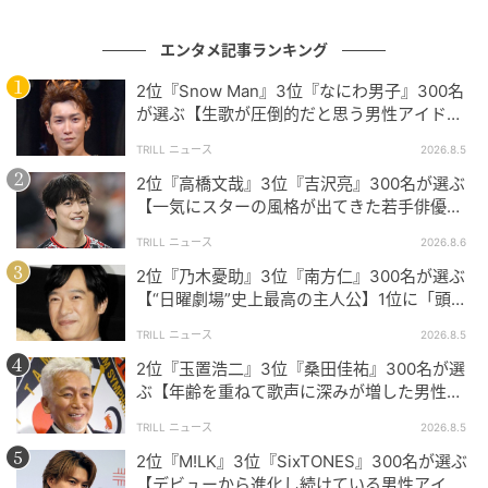
とにかく演技がうますぎて感激したからです（20歳／男性）
エンタメ記事ランキング
2位『Snow Man』3位『なにわ男子』300名
が選ぶ【生歌が圧倒的だと思う男性アイドル
グループ】1位に「音源を超える迫力」
今後の活躍にも注目です！
TRILL ニュース
2026.8.5
2位『高橋文哉』3位『吉沢亮』300名が選ぶ
それぞれ個性豊かな40代女優たちへの熱い支持コメン
【一気にスターの風格が出てきた若手俳優】1
位に「どんどんと魅力が高まっている」
トが多数寄せられていました。これからも彼女たちに
TRILL ニュース
2026.8.6
よる素晴らしい名演技に期待したいですね。
2位『乃木憂助』3位『南方仁』300名が選ぶ
【“日曜劇場”史上最高の主人公】1位に「頭
脳・度胸・執念のバランスが絶妙」
※本記事は、自社で募集したアンケートの回答者300名
TRILL ニュース
2026.8.5
の意見を集計した結果に基づき制作しています。社会
2位『玉置浩二』3位『桑田佳祐』300名が選
ぶ【年齢を重ねて歌声に深みが増した男性ア
全体の意見を代表、あるいは断定するものではないこ
ーティスト】1位に「大人の色気」
とを、あらかじめご了承ください。
TRILL ニュース
2026.8.5
2位『M!LK』3位『SixTONES』300名が選ぶ
※記事内の情報は執筆時点の内容です。
【デビューから進化し続けている男性アイド