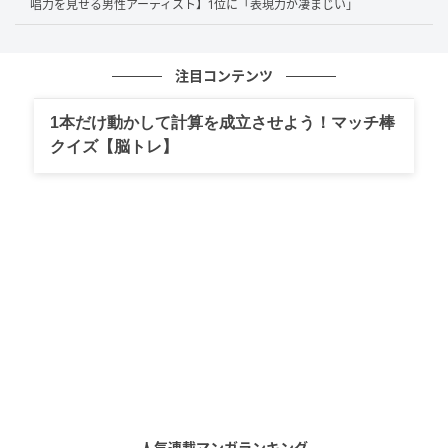
唱力を見せる男性アーティスト】1位に「表現力が凄まじい」
演じている感がなく、本当にその人が存在しているようだと感
注目コンテンツ
じるから。（38歳／女性）
1本だけ動かして計算を成立させよう！マッチ棒
クイズ【脳トレ】
ブラッシュアップライフで面白くもありつつリアルな演技に惹
かれたため。ナレーションも上手だと感じた。（22歳／女性）
スクリーンに映っているだけで、その役の人生の背景まで透け
て見えるような、生活感のある自然な演技が素晴らしいです。
（49歳／男性）
第1位：綾瀬はるか（71票）
人気連載マンガランキング