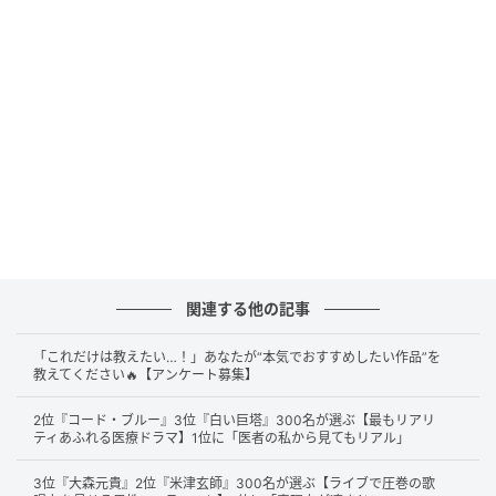
日テレドラマ「ブラッシュアップライフ」記者発表 安藤サクラ(C)SANKEI
関連する他の記事
続いて第2位は38票獲得の
安藤サクラ
さん。圧倒的な
「これだけは教えたい…！」あなたが“本気でおすすめしたい作品”を
表現力とリアルさ、そしてどんなジャンルでも観客を
教えてください🔥【アンケート募集】
引き込む唯一無二の存在感が高く評価されています。
2位『コード・ブルー』3位『白い巨塔』300名が選ぶ【最もリアリ
「仕草や言葉遣いまでリアル」「どんな役でもこなし
ティあふれる医療ドラマ】1位に「医者の私から見てもリアル」
存在感も抜群」など、その自然体かつ迫力ある演技へ
3位『大森元貴』2位『米津玄師』300名が選ぶ【ライブで圧巻の歌
の称賛コメントも多数寄せられました。