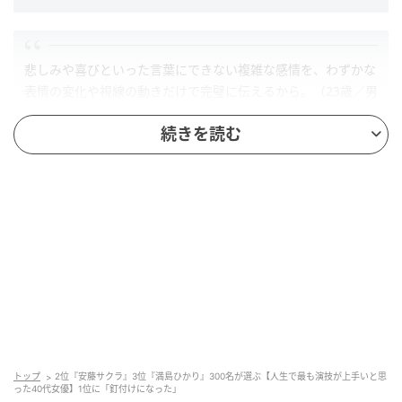
悲しみや喜びといった言葉にできない複雑な感情を、わずかな
表情の変化や視線の動きだけで完璧に伝えるから。（23歳／男
性）
続きを読む
感情の揺れがリアル過ぎて、演技を見ているというより人間を
覗いている感覚になるから。（30歳／男性）
第2位：安藤サクラ（38票）
トップ
2位『安藤サクラ』3位『満島ひかり』300名が選ぶ【人生で最も演技が上手いと思
った40代女優】1位に「釘付けになった」