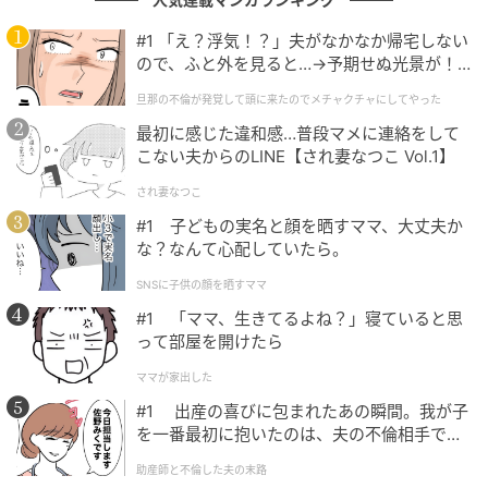
堂々の1位は71票で
綾瀬はるか
さん！コミカルからシ
#1 「え？浮気！？」夫がなかなか帰宅しない
ので、ふと外を見ると…→予期せぬ光景が！
リアスまで幅広い作品で活躍し、「カメレオン」のよ
｜旦那の不倫が発覚して頭に来たのでメチャ
うな変幻自在ぶりや、どんな役柄にも自然になじむバ
旦那の不倫が発覚して頭に来たのでメチャクチャにしてやった
クチャにしてやった
ランス感覚など、多彩な魅力で圧倒的支持を集めまし
最初に感じた違和感…普段マメに連絡をして
こない夫からのLINE【され妻なつこ Vol.1】
た。その柔軟さ・親しみやすさ・安心して見ていられ
る存在として愛されています。
され妻なつこ
#1 子どもの実名と顔を晒すママ、大丈夫か
な？なんて心配していたら。
義母と娘のブルースというドラマを見てとても演技力のある女
SNSに子供の顔を晒すママ
優さんだなと思いました。（19歳／男性）
#1 「ママ、生きてるよね？」寝ていると思
って部屋を開けたら
ママが家出した
普段のほほんとしていて、演技で別人の顔になる。JINや、天
#1 出産の喜びに包まれたあの瞬間。我が子
国と地獄で彼女の演技の凄さを知り釘付けになった（53歳／女
を一番最初に抱いたのは、夫の不倫相手でし
性）
た。
助産師と不倫した夫の末路