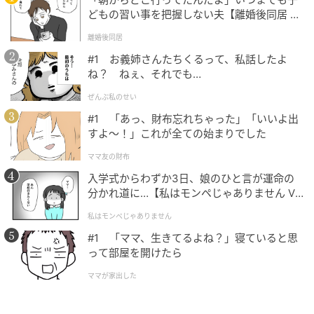
どもの習い事を把握しない夫【離婚後同居 Vo
l.1】
離婚後同居
#1 お義姉さんたちくるって、私話したよ
ね？ ねぇ、それでも…
ぜんぶ私のせい
#1 「あっ、財布忘れちゃった」「いいよ出
すよ〜！」これが全ての始まりでした
ママ友の財布
入学式からわずか3日、娘のひと言が運命の
分かれ道に…【私はモンペじゃありません Vo
l.1】
私はモンペじゃありません
#1 「ママ、生きてるよね？」寝ていると思
って部屋を開けたら
ママが家出した