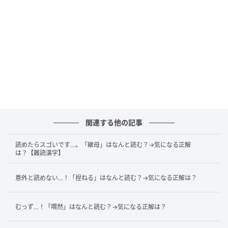
この問題の正解は「あんぶん」です。
関連する他の記事
【例文】オフィスの賃料を、各部署の使用面積に応じ
読めたらスゴいです…。「継母」はなんと読む？→気になる正解
は？【難読漢字】
て按分（あんぶん）する。
意外と読めない…！「捏ねる」はなんと読む？→気になる正解は？
まとめ
むっず…！「喟然」はなんと読む？→気になる正解は？
今回の問題はいかがでしたか。