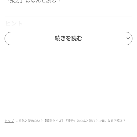
「按分」はなんと読む？
ヒント
続きを読む
「比率を算出して、お金やモノを割り振ること」を
意味する言葉です。
ビジネスの現場や不動産、お金にまつわる場面など
でよく使われます。
最初の一文字目は「あ」です。
答え
それでは、正解を発表します！
トップ
意外と読めない？【漢字クイズ】「按分」はなんと読む？→気になる正解は？