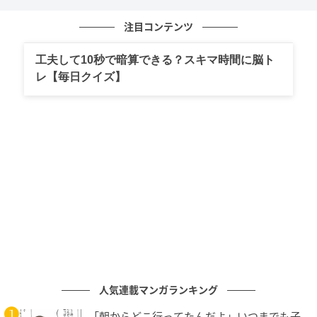
見覚えのある漢字でも、「読み方」を問われると戸惑
注目コンテンツ
うことがあります。正しい読み方を知ることで自信を
つけることもできます。
工夫して10秒で暗算できる？スキマ時間に脳ト
レ【毎日クイズ】
ぜひスキマ時間に他の問題にも挑戦し、漢字の知識を
広げていきましょう。
次の記事
これ読めたらすごい…「躑躅」読めますか？
【漢字クイズ】
の記事をもっとみる
人気連載マンガランキング
「朝からどこ行ってたんだよ」いつまでも子