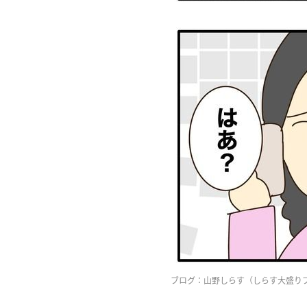
ブログ：山野しらす（
しらす大盛り