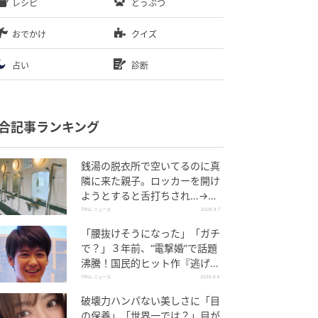
レシピ
どうぶつ
おでかけ
クイズ
占い
診断
合記事ランキング
銭湯の脱衣所で空いてるのに真
隣に来た親子。ロッカーを開け
ようとすると舌打ちされ…→直
後、娘の放った“純粋な一言”に
TRILL ニュース
2026.8.7
「心の中で拍手」
「腰抜けそうになった」「ガチ
で？」３年前、“電撃婚”で話題
沸騰！国民的ヒット作『逃げ
恥』で異彩放った【国宝級イケ
TRILL ニュース
2026.8.6
メン】
破壊力ハンパない美しさに「目
の保養」「世界一では？」目が