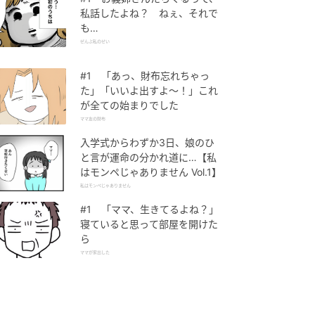
私話したよね？ ねぇ、それで
も…
ぜんぶ私のせい
#1 「あっ、財布忘れちゃっ
た」「いいよ出すよ〜！」これ
が全ての始まりでした
ママ友の財布
入学式からわずか3日、娘のひ
と言が運命の分かれ道に…【私
はモンペじゃありません Vol.1】
私はモンペじゃありません
#1 「ママ、生きてるよね？」
寝ていると思って部屋を開けた
ら
ママが家出した