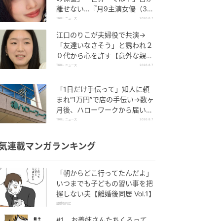
離せない…『月9主演女優（34
歳）』“極上”美ショットがすご
TRILL ニュース
2026.8.7
い
江口のりこが夫婦役で共演→
「友達いなさそう」と誘われ２
０代から心を許す【意外な親友
芸人】とは？
TRILL ニュース
2026.8.7
「1日だけ手伝って」知人に頼
まれ“1万円”で店の手伝い→数ヶ
月後、ハローワークから届いた
電話に50代女性が“青ざめたワ
TRILL ニュース
2026.8.7
ケ”
気連載マンガランキング
「朝からどこ行ってたんだよ」
いつまでも子どもの習い事を把
握しない夫【離婚後同居 Vol.1】
離婚後同居
#1 お義姉さんたちくるって、