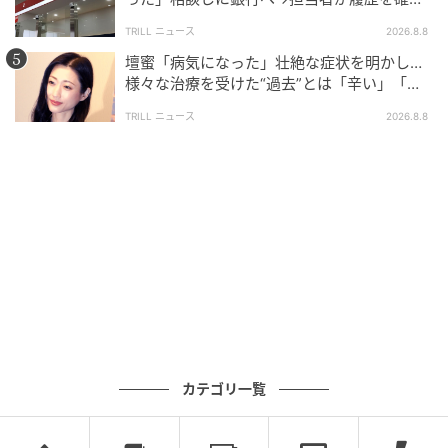
したところ…判明した“恐ろしい事実”
TRILL ニュース
2026.8.8
壇蜜「病気になった」壮絶な症状を明かし…
様々な治療を受けた“過去”とは「辛い」「苦
しい」
TRILL ニュース
2026.8.8
ブログ：山野しらす（
しらす大盛りブログ
）
#38 気を使っちゃうよ
カテゴリ一覧
次の話を読む
前の話
第38話