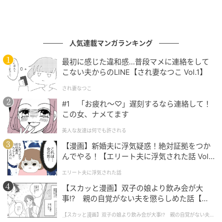
人気連載マンガランキング
最初に感じた違和感…普段マメに連絡をして
こない夫からのLINE【され妻なつこ Vol.1】
され妻なつこ
#1 「お疲れ〜♡」遅刻するなら連絡して！
この女、ナメてます
美人な友達は何でも許される
【漫画】新婚夫に浮気疑惑！絶対証拠をつか
んでやる！【エリート夫に浮気された話 Vol.
1】
エリート夫に浮気された話
【スカッと漫画】双子の娘より飲み会が大
事!? 親の自覚がない夫を懲らしめた話【第1
話】
【スカッと漫画】双子の娘より飲み会が大事!? 親の自覚がない夫を
懲らしめた話