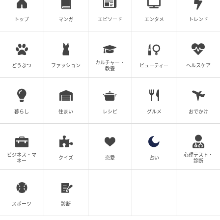
トップ
マンガ
エピソード
エンタメ
トレンド
お母さん！ブランド物を買わないで
山野しらす
全話一覧を見る
カルチャー・
どうぶつ
ファッション
ビューティー
ヘルスケア
教養
クリエイター情報
暮らし
住まい
山野しらす
レシピ
グルメ
おでかけ
2児の母。知人の体験談など、様々な人生のエピソー
ドを題材にし、Instagramなどで発信しています。
作品をもっとみる
ビジネス・マ
心理テスト・
クイズ
恋愛
占い
ネー
診断
の記事をもっとみる
スポーツ
診断