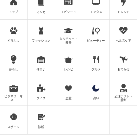
トップ
マンガ
エピソード
エンタメ
トレンド
お母さん！ブランド物を買わないで
山野しらす
全話一覧を見る
カルチャー・
どうぶつ
ファッション
ビューティー
ヘルスケア
教養
クリエイター情報
暮らし
住まい
山野しらす
レシピ
グルメ
おでかけ
2児の母。知人の体験談など、様々な人生のエピソー
ドを題材にし、Instagramなどで発信しています。
作品をもっとみる
ビジネス・マ
心理テスト・
クイズ
恋愛
占い
ネー
診断
の記事をもっとみる
スポーツ
診断