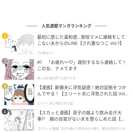
人気連載マンガランキング
最初に感じた違和感…普段マメに連絡をして
こない夫からのLINE【され妻なつこ Vol.1】
され妻なつこ
#1 「お疲れ〜♡」遅刻するなら連絡して！
この女、ナメてます
美人な友達は何でも許される
【漫画】新婚夫に浮気疑惑！絶対証拠をつか
んでやる！【エリート夫に浮気された話 Vol.
1】
エリート夫に浮気された話
【スカッと漫画】双子の娘より飲み会が大
事!? 親の自覚がない夫を懲らしめた話【第1
話】
【スカッと漫画】双子の娘より飲み会が大事!? 親の自覚がない夫を
懲らしめた話