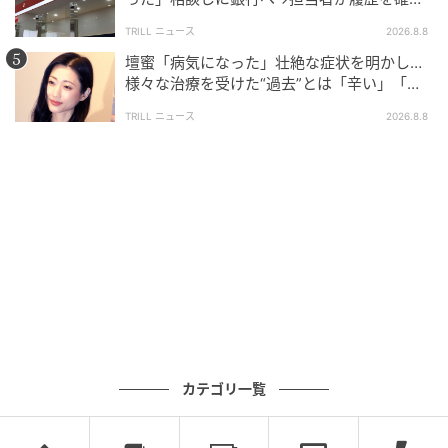
したところ…判明した“恐ろしい事実”
TRILL ニュース
2026.8.8
壇蜜「病気になった」壮絶な症状を明かし…
様々な治療を受けた“過去”とは「辛い」「苦
しい」
TRILL ニュース
2026.8.8
ブログ：山野しらす（
しらす大盛りブログ
）
#30 また高価なもの買って…
カテゴリ一覧
次の話を読む
前の話
第30話