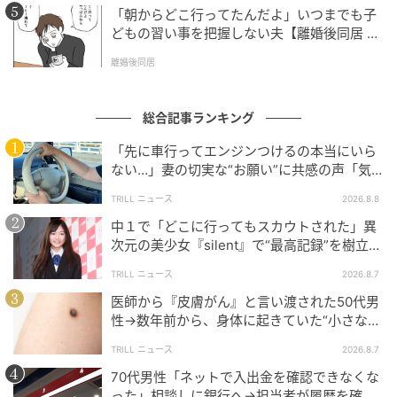
「朝からどこ行ってたんだよ」いつまでも子
どもの習い事を把握しない夫【離婚後同居 Vo
l.1】
離婚後同居
総合記事ランキング
「先に車行ってエンジンつけるの本当にいら
ない…」妻の切実な“お願い”に共感の声「気
づかないんですよね…」
TRILL ニュース
2026.8.8
中１で「どこに行ってもスカウトされた」異
次元の美少女『silent』で“最高記録”を樹立し
た「反則級」の【トップ女優】
TRILL ニュース
2026.8.7
医師から『皮膚がん』と言い渡された50代男
性→数年前から、身体に起きていた“小さな異
変”に「あのとき受診していれば…」
TRILL ニュース
2026.8.7
70代男性「ネットで入出金を確認できなくな
った」相談しに銀行へ→担当者が履歴を確認