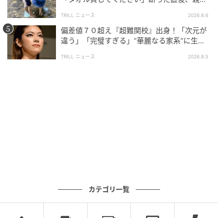
大声で放った一言に絶句
TRILL ニュース
2026.8.6
偏差値７０超え『超難関校』出身！「次元が
違う」「完璧すぎる」“華麗なる家系”に生ま
れた【規格外の逸材】
TRILL ニュース
2026.8.5
カテゴリ一覧