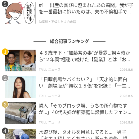
#1 出産の喜びに包まれたあの瞬間。我が子
を一番最初に抱いたのは、夫の不倫相手でし
た。
助産師と不倫した夫の末路
総合記事ランキング
４５歳年下・“加藤茶の妻”が暴露…朝４時か
ら“２年間”極秘で続けた【副業】とは「お金
を稼ぐのって大変」
TRILL ニュース
2026.8.6
「日曜劇場ヤバくない？」「天才的に面白
い」劇場版が“興収１５億”を記録！「一生言
い続ける」放送後も続く“切望の声”
TRILL ニュース
2026.8.5
隣人「そのブロック塀、うちの所有物です
が…」40代夫婦が新築庭に設置したフェン
ス、直後に迫られた"顛末"
TRILL ニュース
2026.8.6
水遊び後、タオルを用意してると… 男子
「タオル貸してください」断った直後、親が