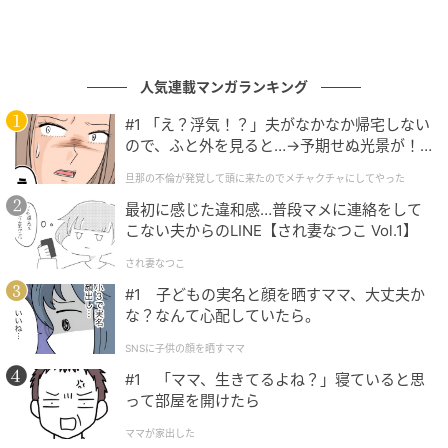
人気連載マンガランキング
#1 「え？浮気！？」夫がなかなか帰宅しない
ので、ふと外を見ると…→予期せぬ光景が！
｜旦那の不倫が発覚して頭に来たのでメチャ
旦那の不倫が発覚して頭に来たのでメチャクチャにしてやった
クチャにしてやった
最初に感じた違和感…普段マメに連絡をして
こない夫からのLINE【され妻なつこ Vol.1】
され妻なつこ
#1 子どもの実名と顔を晒すママ、大丈夫か
な？なんて心配していたら。
SNSに子供の顔を晒すママ
#1 「ママ、生きてるよね？」寝ていると思
って部屋を開けたら
ママが家出した