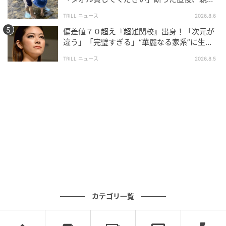
大声で放った一言に絶句
TRILL ニュース
2026.8.6
偏差値７０超え『超難関校』出身！「次元が
違う」「完璧すぎる」“華麗なる家系”に生ま
れた【規格外の逸材】
TRILL ニュース
2026.8.5
カテゴリ一覧