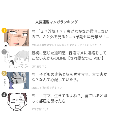
©『君が産まれるまでの244日間』
細堀ゆかり
人気連載マンガランキング
#30 タンパク質が足りないよ！
#1 「え？浮気！？」夫がなかなか帰宅しない
ので、ふと外を見ると…→予期せぬ光景が！
｜旦那の不倫が発覚して頭に来たのでメチャ
次の話を読む
旦那の不倫が発覚して頭に来たのでメチャクチャにしてやった
クチャにしてやった
前の話
第30話
最初に感じた違和感…普段マメに連絡をして
こない夫からのLINE【され妻なつこ Vol.1】
され妻なつこ
君が産まれるまでの244日間
#1 子どもの実名と顔を晒すママ、大丈夫か
細堀ゆかり
な？なんて心配していたら。
全話一覧を見る
SNSに子供の顔を晒すママ
#1 「ママ、生きてるよね？」寝ていると思
クリエイター情報
って部屋を開けたら
細堀ゆかり
ママが家出した