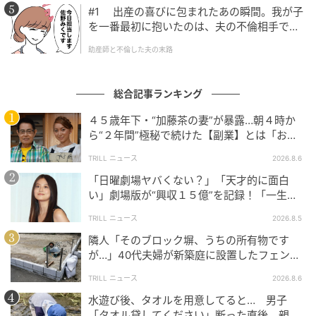
少女まんがやエッセイ漫画を制作。恋愛をテーマに
#1 出産の喜びに包まれたあの瞬間。我が子
した作品や、漫画制作の日々を描いたエピソードな
を一番最初に抱いたのは、夫の不倫相手でし
どを発信し、Instagramで発信中。
た。
助産師と不倫した夫の末路
作品をもっとみる
総合記事ランキング
の記事をもっとみる
４５歳年下・“加藤茶の妻”が暴露…朝４時か
ら“２年間”極秘で続けた【副業】とは「お金
を稼ぐのって大変」
TRILL ニュース
2026.8.6
「日曜劇場ヤバくない？」「天才的に面白
い」劇場版が“興収１５億”を記録！「一生言
い続ける」放送後も続く“切望の声”
TRILL ニュース
2026.8.5
隣人「そのブロック塀、うちの所有物です
が…」40代夫婦が新築庭に設置したフェン
ス、直後に迫られた"顛末"
TRILL ニュース
2026.8.6
水遊び後、タオルを用意してると… 男子
「タオル貸してください」断った直後、親が