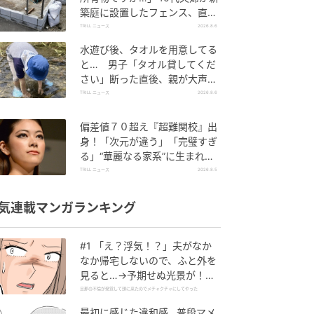
築庭に設置したフェンス、直後
に迫られた"顛末"
TRILL ニュース
2026.8.6
水遊び後、タオルを用意してる
と… 男子「タオル貸してくだ
さい」断った直後、親が大声で
放った一言に絶句
TRILL ニュース
2026.8.6
偏差値７０超え『超難関校』出
身！「次元が違う」「完璧すぎ
る」“華麗なる家系”に生まれた
【規格外の逸材】
TRILL ニュース
2026.8.5
気連載マンガランキング
#1 「え？浮気！？」夫がなか
なか帰宅しないので、ふと外を
見ると…→予期せぬ光景が！｜
旦那の不倫が発覚して頭に来た
旦那の不倫が発覚して頭に来たのでメチャクチャにしてやった
のでメチャクチャにしてやった
最初に感じた違和感…普段マメ