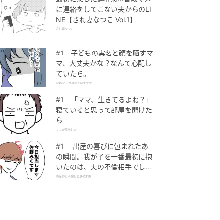
に連絡をしてこない夫からのLI
NE【され妻なつこ Vol.1】
され妻なつこ
#1 子どもの実名と顔を晒すマ
マ、大丈夫かな？なんて心配し
ていたら。
SNSに子供の顔を晒すママ
#1 「ママ、生きてるよね？」
寝ていると思って部屋を開けた
ら
ママが家出した
#1 出産の喜びに包まれたあ
の瞬間。我が子を一番最初に抱
いたのは、夫の不倫相手でし
た。
助産師と不倫した夫の末路