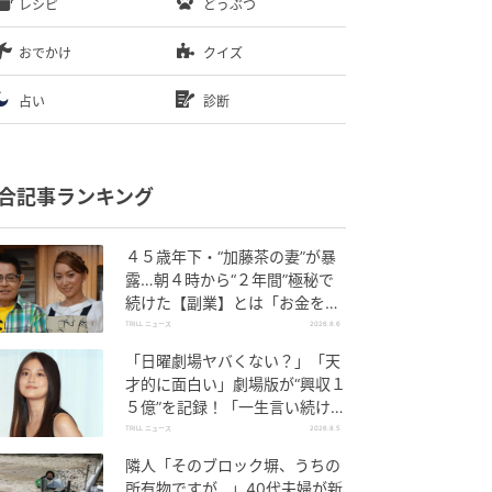
レシピ
どうぶつ
おでかけ
クイズ
占い
診断
合記事ランキング
４５歳年下・“加藤茶の妻”が暴
露…朝４時から“２年間”極秘で
続けた【副業】とは「お金を稼
ぐのって大変」
TRILL ニュース
2026.8.6
「日曜劇場ヤバくない？」「天
才的に面白い」劇場版が“興収１
５億”を記録！「一生言い続け
る」放送後も続く“切望の声”
TRILL ニュース
2026.8.5
隣人「そのブロック塀、うちの
所有物ですが…」40代夫婦が新