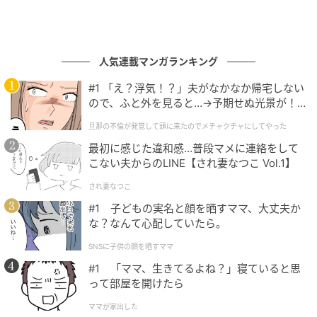
人気連載マンガランキング
#1 「え？浮気！？」夫がなかなか帰宅しない
ので、ふと外を見ると…→予期せぬ光景が！
｜旦那の不倫が発覚して頭に来たのでメチャ
旦那の不倫が発覚して頭に来たのでメチャクチャにしてやった
クチャにしてやった
最初に感じた違和感…普段マメに連絡をして
こない夫からのLINE【され妻なつこ Vol.1】
され妻なつこ
#1 子どもの実名と顔を晒すママ、大丈夫か
な？なんて心配していたら。
SNSに子供の顔を晒すママ
#1 「ママ、生きてるよね？」寝ていると思
って部屋を開けたら
ママが家出した