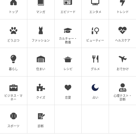
トップ
マンガ
エピソード
エンタメ
トレンド
カルチャー・
どうぶつ
ファッション
ビューティー
ヘルスケア
教養
暮らし
住まい
レシピ
グルメ
おでかけ
ビジネス・マ
心理テスト・
クイズ
恋愛
占い
ネー
診断
Instagram：うにわさび（
@unifamily_uni
）
スポーツ
診断