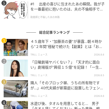
#1 出産の喜びに包まれたあの瞬間。我が子
を一番最初に抱いたのは、夫の不倫相手でし
た。
助産師と不倫した夫の末路
総合記事ランキング
４５歳年下・“加藤茶の妻”が暴露…朝４時か
ら“２年間”極秘で続けた【副業】とは「お金
を稼ぐのって大変」
TRILL ニュース
2026.8.6
「日曜劇場ヤバくない？」「天才的に面白
い」劇場版が“興収１５億”を記録！「一生言
い続ける」放送後も続く“切望の声”
TRILL ニュース
2026.8.5
隣人「そのブロック塀、うちの所有物です
が…」40代夫婦が新築庭に設置したフェン
ス、直後に迫られた"顛末"
TRILL ニュース
2026.8.6
水遊び後、タオルを用意してると… 男子
「タオル貸してください」断った直後、親が