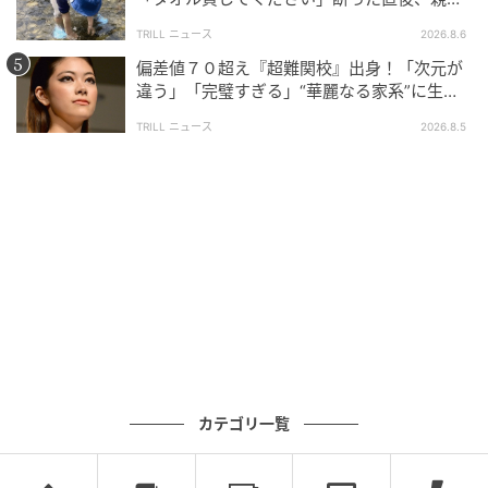
大声で放った一言に絶句
TRILL ニュース
2026.8.6
偏差値７０超え『超難関校』出身！「次元が
違う」「完璧すぎる」“華麗なる家系”に生ま
れた【規格外の逸材】
TRILL ニュース
2026.8.5
カテゴリ一覧