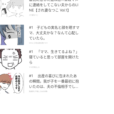
に連絡をしてこない夫からのLI
NE【され妻なつこ Vol.1】
され妻なつこ
#1 子どもの実名と顔を晒すマ
マ、大丈夫かな？なんて心配し
ていたら。
SNSに子供の顔を晒すママ
#1 「ママ、生きてるよね？」
寝ていると思って部屋を開けた
ら
ママが家出した
#1 出産の喜びに包まれたあ
の瞬間。我が子を一番最初に抱
いたのは、夫の不倫相手でし
た。
助産師と不倫した夫の末路