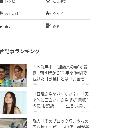
レシピ
どうぶつ
おでかけ
クイズ
占い
診断
合記事ランキング
４５歳年下・“加藤茶の妻”が暴
露…朝４時から“２年間”極秘で
続けた【副業】とは「お金を稼
ぐのって大変」
TRILL ニュース
2026.8.6
「日曜劇場ヤバくない？」「天
才的に面白い」劇場版が“興収１
５億”を記録！「一生言い続け
る」放送後も続く“切望の声”
TRILL ニュース
2026.8.5
隣人「そのブロック塀、うちの
所有物ですが…」40代夫婦が新