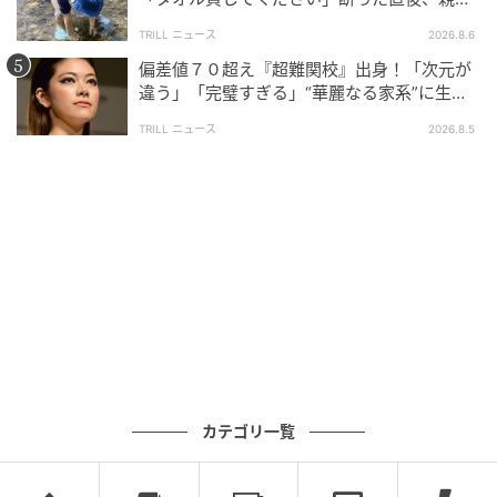
大声で放った一言に絶句
TRILL ニュース
2026.8.6
偏差値７０超え『超難関校』出身！「次元が
違う」「完璧すぎる」“華麗なる家系”に生ま
れた【規格外の逸材】
TRILL ニュース
2026.8.5
Instagram：うにわさび（
@unifamily_uni
）
カテゴリ一覧
#21 黙ってて良かった！