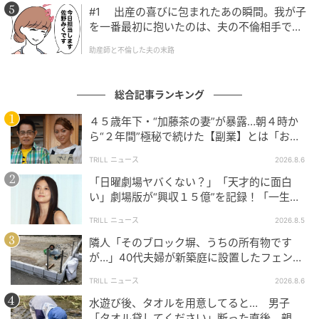
#1 出産の喜びに包まれたあの瞬間。我が子
を一番最初に抱いたのは、夫の不倫相手でし
た。
助産師と不倫した夫の末路
総合記事ランキング
４５歳年下・“加藤茶の妻”が暴露…朝４時か
ら“２年間”極秘で続けた【副業】とは「お金
を稼ぐのって大変」
TRILL ニュース
2026.8.6
「日曜劇場ヤバくない？」「天才的に面白
い」劇場版が“興収１５億”を記録！「一生言
い続ける」放送後も続く“切望の声”
TRILL ニュース
2026.8.5
隣人「そのブロック塀、うちの所有物です
が…」40代夫婦が新築庭に設置したフェン
ス、直後に迫られた"顛末"
TRILL ニュース
2026.8.6
水遊び後、タオルを用意してると… 男子
「タオル貸してください」断った直後、親が