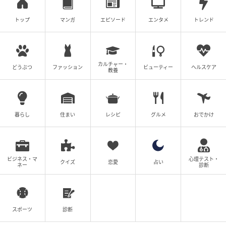
次の話を読む
前の話
第21話
トップ
マンガ
エピソード
エンタメ
トレンド
義実家の話
カルチャー・
うにわさび
どうぶつ
ファッション
ビューティー
ヘルスケア
教養
全話一覧を見る
クリエイター情報
暮らし
住まい
レシピ
グルメ
おでかけ
うにわさび
1987年生まれ。共働きの2児の母。2019年より、家
族や自分の生い立ちに関することを漫画にし、Insta
ビジネス・マ
心理テスト・
クイズ
恋愛
占い
ネー
診断
gramで投稿している。趣味は映画鑑賞や読書、絵
画。最近は、将棋に興味津々。
作品をもっとみる
スポーツ
診断