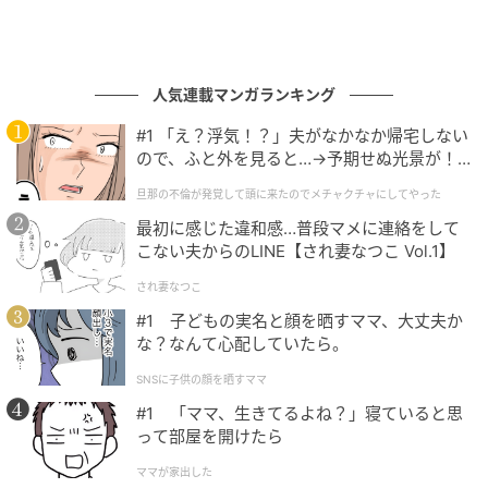
人気連載マンガランキング
#1 「え？浮気！？」夫がなかなか帰宅しない
ので、ふと外を見ると…→予期せぬ光景が！
｜旦那の不倫が発覚して頭に来たのでメチャ
旦那の不倫が発覚して頭に来たのでメチャクチャにしてやった
クチャにしてやった
最初に感じた違和感…普段マメに連絡をして
こない夫からのLINE【され妻なつこ Vol.1】
され妻なつこ
#1 子どもの実名と顔を晒すママ、大丈夫か
な？なんて心配していたら。
SNSに子供の顔を晒すママ
#1 「ママ、生きてるよね？」寝ていると思
って部屋を開けたら
ママが家出した